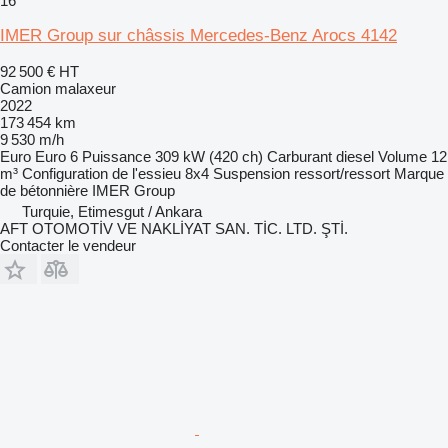
16
IMER Group sur châssis Mercedes-Benz Arocs 4142
92 500 €
HT
Camion malaxeur
2022
173 454 km
9 530 m/h
Euro
Euro 6
Puissance
309 kW (420 ch)
Carburant
diesel
Volume
12
m³
Configuration de l'essieu
8x4
Suspension
ressort/ressort
Marque
de bétonnière
IMER Group
Turquie, Etimesgut / Ankara
AFT OTOMOTİV VE NAKLİYAT SAN. TİC. LTD. ŞTİ.
Contacter le vendeur