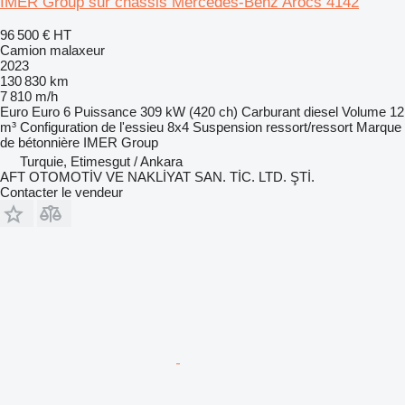
IMER Group sur châssis Mercedes-Benz Arocs 4142
96 500 €
HT
Camion malaxeur
2023
130 830 km
7 810 m/h
Euro
Euro 6
Puissance
309 kW (420 ch)
Carburant
diesel
Volume
12
m³
Configuration de l'essieu
8x4
Suspension
ressort/ressort
Marque
de bétonnière
IMER Group
Turquie, Etimesgut / Ankara
AFT OTOMOTİV VE NAKLİYAT SAN. TİC. LTD. ŞTİ.
Contacter le vendeur