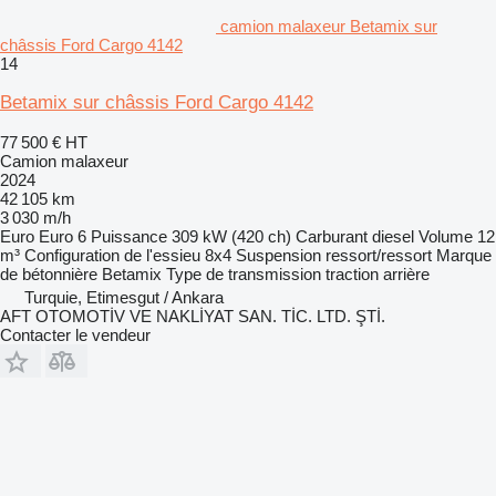
camion malaxeur Betamix sur
châssis Ford Cargo 4142
14
Betamix sur châssis Ford Cargo 4142
77 500 €
HT
Camion malaxeur
2024
42 105 km
3 030 m/h
Euro
Euro 6
Puissance
309 kW (420 ch)
Carburant
diesel
Volume
12
m³
Configuration de l'essieu
8x4
Suspension
ressort/ressort
Marque
de bétonnière
Betamix
Type de transmission
traction arrière
Turquie, Etimesgut / Ankara
AFT OTOMOTİV VE NAKLİYAT SAN. TİC. LTD. ŞTİ.
Contacter le vendeur