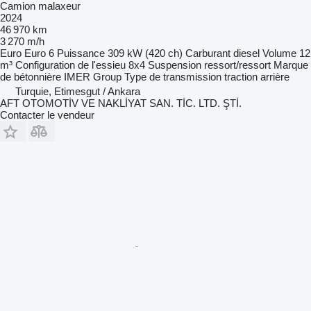
Camion malaxeur
2024
46 970 km
3 270 m/h
Euro
Euro 6
Puissance
309 kW (420 ch)
Carburant
diesel
Volume
12
m³
Configuration de l'essieu
8x4
Suspension
ressort/ressort
Marque
de bétonnière
IMER Group
Type de transmission
traction arrière
Turquie, Etimesgut / Ankara
AFT OTOMOTİV VE NAKLİYAT SAN. TİC. LTD. ŞTİ.
Contacter le vendeur