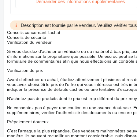
Demander des informations supplémentaires
Description est fournie par le vendeur. Veuillez vérifier to
Conseils concernant l'achat
Conseils de sécurité
Vérification du vendeur
Si vous décidez d'acheter un véhicule ou du matériel à bas prix,
d'informations sur le propriétaire que possible. Un escroc peut se f
formulaire de commentaires afin que nous effectuions un contrôle 
Vérification du prix
Avant d'effectuer un achat, étudiez attentivement plusieurs offres
vous avez choisi. Si le prix de l'offre qui vous intéresse est très in
indiquer la présence de défauts cachés ou une tentative d'escroque
N'achetez pas de produits dont le prix est trop différent du prix moy
Ne consentez pas à payer une caution ou une avance douteuse. En
supplémentaires, vérifier l'authenticité des documents ou encore p
Prépaiement douteux
C'est l'arnaque la plus répandue. Des vendeurs malhonnêtes peuve
manière, ils peuvent recueillir un montant considérable, puis dispara