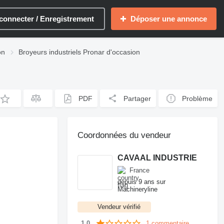
connecter / Enregistrement
Déposer une annonce
on
Broyeurs industriels Pronar d'occasion
PDF
Partager
Problème
Coordonnées du vendeur
CAVAAL INDUSTRIE
France
depuis 9 ans sur
Machineryline
Vendeur vérifié
1 commentaire
1.0