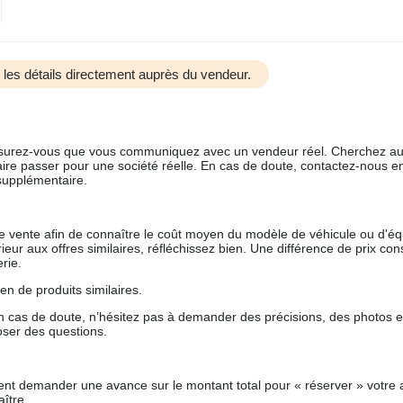
us les détails directement auprès du vendeur.
 assurez-vous que vous communiquez avec un vendeur réel. Cherchez au
aire passer pour une société réelle. En cas de doute, contactez-nous en 
supplémentaire.
 de vente afin de connaître le coût moyen du modèle de véhicule ou d'
férieur aux offres similaires, réfléchissez bien. Une différence de prix co
rie.
en de produits similaires.
 cas de doute, n’hésitez pas à demander des précisions, des photos 
oser des questions.
nt demander une avance sur le montant total pour « réserver » votre a
ître.