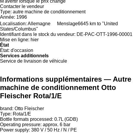
M'avertir lorsque le prix change
Contacter le vendeur
Type:
autre machine de conditionnement
Année:
1996
Localisation:
Allemagne
Menslage
6645 km to "United
States/Columbus"
Identifiant dans le stock du vendeur:
DE-PAC-OTT-1996-00001
Mise en ligne:
hier
État
État:
d'occasion
Services additionnels
Service de livraison de véhicule
Informations supplémentaires — Autre
machine de conditionnement Otto
Fleischer Rota/1/E
brand: Otto Fleischer
Type: Rota/1/E
Bottle formats processed: 0.7L (GDB)
Operating pressure: approx. 6 bar
Power supply: 380 V / 50 Hz / N / PE