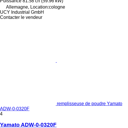
Puissance
81.58 ch (59.96 kW)
Allemagne, Location:cologne
UCY Industrial GmbH
Contacter le vendeur
remplisseuse de poudre Yamato
ADW-0-0320F
4
Yamato ADW-0-0320F