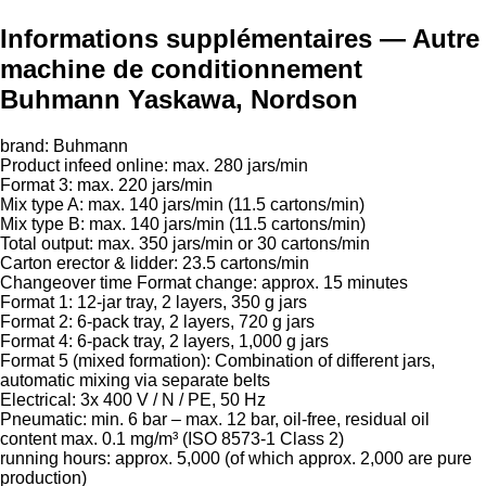
Informations supplémentaires — Autre
machine de conditionnement
Buhmann Yaskawa, Nordson
brand: Buhmann
Product infeed online: max. 280 jars/min
Format 3: max. 220 jars/min
Mix type A: max. 140 jars/min (11.5 cartons/min)
Mix type B: max. 140 jars/min (11.5 cartons/min)
Total output: max. 350 jars/min or 30 cartons/min
Carton erector & lidder: 23.5 cartons/min
Changeover time Format change: approx. 15 minutes
Format 1: 12-jar tray, 2 layers, 350 g jars
Format 2: 6-pack tray, 2 layers, 720 g jars
Format 4: 6-pack tray, 2 layers, 1,000 g jars
Format 5 (mixed formation): Combination of different jars,
automatic mixing via separate belts
Electrical: 3x 400 V / N / PE, 50 Hz
Pneumatic: min. 6 bar – max. 12 bar, oil-free, residual oil
content max. 0.1 mg/m³ (ISO 8573-1 Class 2)
running hours: approx. 5,000 (of which approx. 2,000 are pure
production)