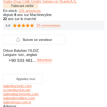
Galen Grup Çelik Üretim Sanayi ve Ticaret A.Ş.
Fabricant vérifié
En stock:
241 annonces
depuis
6
ans sur Machineryline
22
ans sur le marché
4.8
33 commentaires
Suivre ce vendeur
Orkun Batuhan YILDIZ
Langues:
turc, anglais
Montrer
+90 533 481...
Appelez-moi
galenbuckets.com
screenbucket.net
galenattachments.com
galendemolition.com
galengroup.com.tr
Adresse