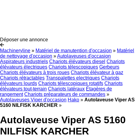
Déposer une annonce
Machineryline
»
Matériel de manutention d'occasion
»
Matériel
de nettoyage d'occasion
»
Autolaveuses d'occasion
Aspirateurs industriels
Chariots élévateurs diesel
Chariots
élévateurs électriques
Chariots télescopiques
Gerbeurs
Chariots élévateurs à trois roues
Chariots élévateur à gaz
Chariots rétractables
Transpalettes electriques
Chariots
élévateurs lourds
Chariots télescopiques rotatifs
Chariots
élévateurs tout-terrain
Chariots latéraux
Étagères de
rangement
Chariots préparateurs de commandes
»
Autolaveuses Viper d'occasion
Hako
»
Autolaveuse Viper AS
5160 NILFISK KARCHER
»
Autolaveuse Viper AS 5160
NILFISK KARCHER