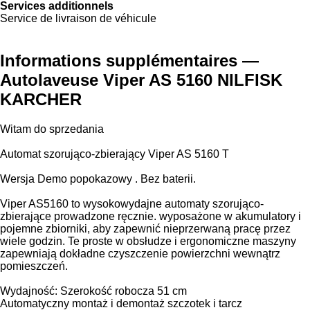
Services additionnels
Service de livraison de véhicule
Informations supplémentaires —
Autolaveuse Viper AS 5160 NILFISK
KARCHER
Witam do sprzedania
Automat szorująco-zbierający Viper AS 5160 T
Wersja Demo popokazowy . Bez baterii.
Viper AS5160 to wysokowydajne automaty szorująco-
zbierające prowadzone ręcznie. wyposażone w akumulatory i
pojemne zbiorniki, aby zapewnić nieprzerwaną pracę przez
wiele godzin. Te proste w obsłudze i ergonomiczne maszyny
zapewniają dokładne czyszczenie powierzchni wewnątrz
pomieszczeń.
Wydajność: Szerokość robocza 51 cm
Automatyczny montaż i demontaż szczotek i tarcz