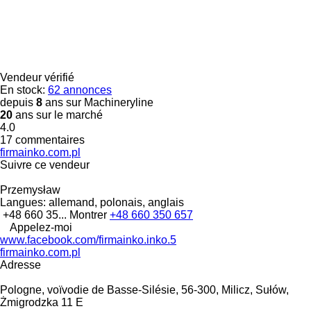
Vendeur vérifié
En stock:
62 annonces
depuis
8
ans sur Machineryline
20
ans sur le marché
4.0
17 commentaires
firmainko.com.pl
Suivre ce vendeur
Przemysław
Langues:
allemand, polonais, anglais
+48 660 35...
Montrer
+48 660 350 657
Appelez-moi
www.facebook.com/firmainko.inko.5
firmainko.com.pl
Adresse
Pologne, voïvodie de Basse-Silésie, 56-300, Milicz, Sułów,
Żmigrodzka 11 E