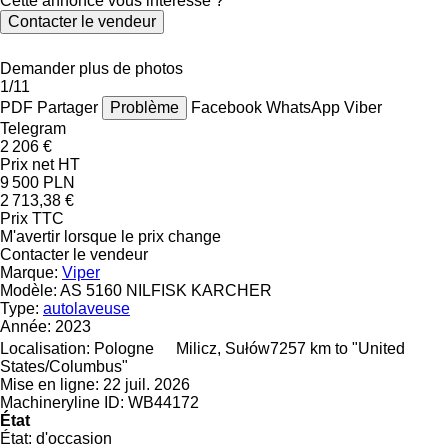
Cette annonce vous intéresse ?
Contacter le vendeur
Demander plus de photos
1/11
PDF
Partager
Problème
Facebook
WhatsApp
Viber
Telegram
2 206 €
Prix net HT
9 500 PLN
2 713,38 €
Prix TTC
M'avertir lorsque le prix change
Contacter le vendeur
Marque:
Viper
Modèle:
AS 5160 NILFISK KARCHER
Type:
autolaveuse
Année:
2023
Localisation:
Pologne
Milicz, Sułów
7257 km to "United
States/Columbus"
Mise en ligne:
22 juil. 2026
Machineryline ID:
WB44172
État
État:
d'occasion