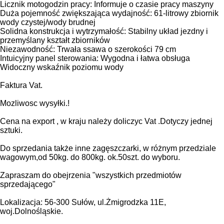
Licznik motogodzin pracy: Informuje o czasie pracy maszyny
Duża pojemność zwiększająca wydajność: 61-litrowy zbiornik
wody czystej/wody brudnej
Solidna konstrukcja i wytrzymałość: Stabilny układ jezdny i
przemyślany kształt zbiorników
Niezawodność: Trwała ssawa o szerokości 79 cm
Intuicyjny panel sterowania: Wygodna i łatwa obsługa
Widoczny wskaźnik poziomu wody
Faktura Vat.
Mozliwosc wysyłki.!
Cena na export , w kraju należy doliczyc Vat .Dotyczy jednej
sztuki.
Do sprzedania także inne zagęszczarki, w różnym przedziale
wagowym,od 50kg. do 800kg. ok.50szt. do wyboru.
Zapraszam do obejrzenia "wszystkich przedmiotów
sprzedającego"
Lokalizacja: 56-300 Sułów, ul.Żmigrodzka 11E,
woj.Dolnośląskie.