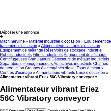
Déposer une annonce
Machineryline
»
Matériel industriel d'occasion
»
Équipement de
traitement d'occasion
»
Alimentateurs vibrants d'occasion
Équipement de mélange
Réservoirs de stockage industriel
Robots industriels
Filtres industriels
Équipement de séchage
Centrifugeuses
Granulateurs
Détecteurs de métaux industriels
Séparateurs
Homogénéiseurs
Autoclaves industriels
Chaînes
de production
Groupes électrogènes diesel
Tours à métaux
Centres d'usinage
»
Alimentateurs vibrants Eriez d'occasion
»
Alimentateur vibrant Eriez 56C Vibratory conveyor
»
Alimentateur vibrant Eriez
56C Vibratory conveyor