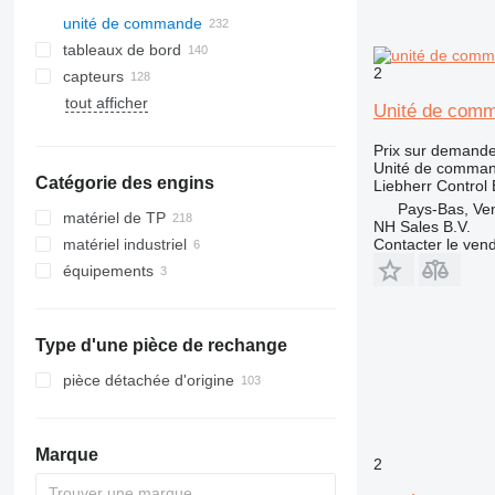
unité de commande
tableaux de bord
2
capteurs
tout afficher
Unité de comm
Prix sur demand
Unité de comma
Catégorie des engins
Liebherr Contro
Pays-Bas, Ve
matériel de TP
NH Sales B.V.
matériel industriel
excavateurs
Contacter le ven
équipements
grues
autre matériel industriel
mini-pelles
engins de terrassement
autres équipements
grues mobiles
chargeuses construction
grues tout-terrain
bulldozers
Type d'une pièce de rechange
autre matériel TP
chargeuses sur pneus
pièce détachée d'origine
Marque
2