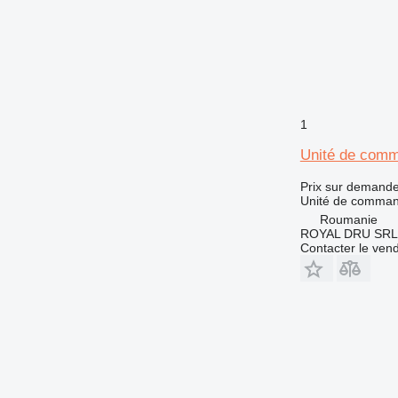
966
972
973
980
982
986
1
988
Unité de comm
990
AP
Prix sur demand
Unité de comma
C-series
Roumanie
CB
ROYAL DRU SRL
DE
Contacter le ven
D series
E-series
EP
M-series
NR
TH