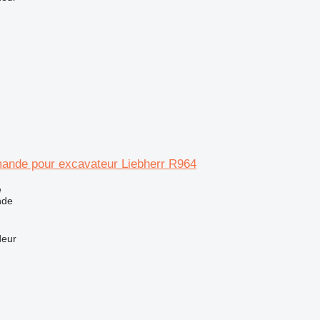
ande pour excavateur Liebherr R964
e
nde
deur