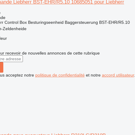
ande Liebherr BST-EHR/R5.10 10685051 pour Liebherr
e
nde
rr Control Box Besturingseenheid Baggersteuerung BST-EHR/R5.10
n-Zeldenheide
deur
r recevoir de nouvelles annonces de cette rubrique
vous acceptez notre
politique de confidentialité
et notre
accord utilisateur