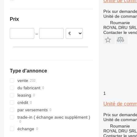
Unité de comm
Allemagne
Kazakhstan
Ukraine
323
A954
Prix sur demand
Espagne
324
Unité de comma
Prix
Pologne
325
Roumanie
ROYAL DRU SRL
Grèce
326
Contacter le ven
–
Italie
329
330
336
340
345
Type d'annonce
349
365
vente
374
du fabricant
1
390
leasing
420
crédit
Unité de comm
432
par versements
Prix sur demand
525
trade-in ( échange avec supplément )
Unité de comma
631
Roumanie
échange
ROYAL DRU SRL
730
Contacter le ven