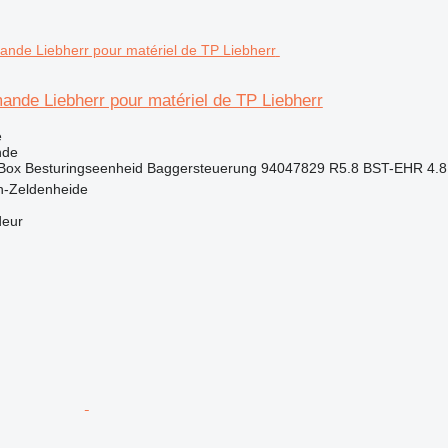
ande Liebherr pour matériel de TP Liebherr
e
nde
l Box Besturingseenheid Baggersteuerung 94047829 R5.8 BST-EHR 4.8
n-Zeldenheide
deur