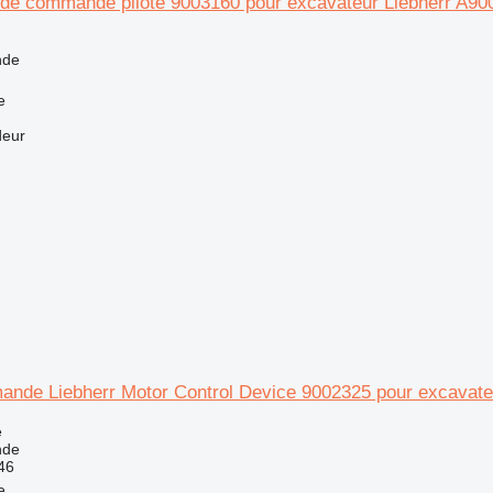
é de commande pilote 9003160 pour excavateur Liebherr A90
nde
e
deur
ande Liebherr Motor Control Device 9002325 pour excavate
e
nde
46
e