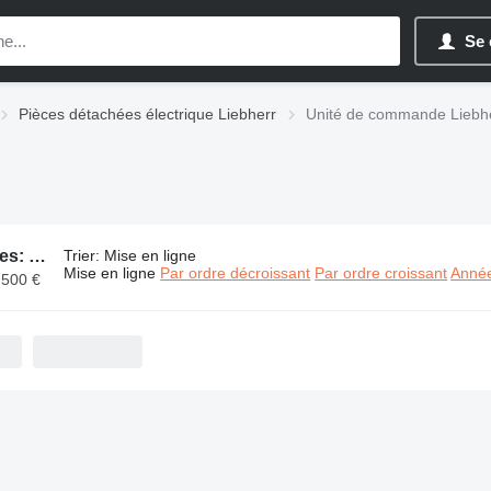
Se 
Pièces détachées électrique Liebherr
Unité de commande Liebh
232 annonces:
Unité de commande Liebherr
Trier
:
Mise en ligne
Mise en ligne
Par ordre décroissant
Par ordre croissant
Année
 500 €