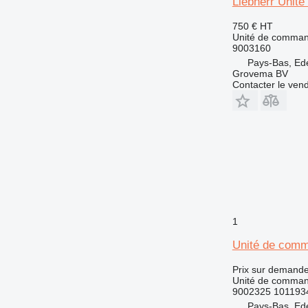
Liebherr Unit
750 €
HT
Unité de comma
9003160
Pays-Bas, Ed
Grovema BV
Contacter le ven
1
Unité de comm
Prix sur demand
Unité de comma
9002325 101193
Pays-Bas, Ed