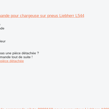
ande pour chargeuse sur pneus Liebherr L544
e
nde
deur
pas une pièce détachée ?
mande tout de suite !
pièce détachée