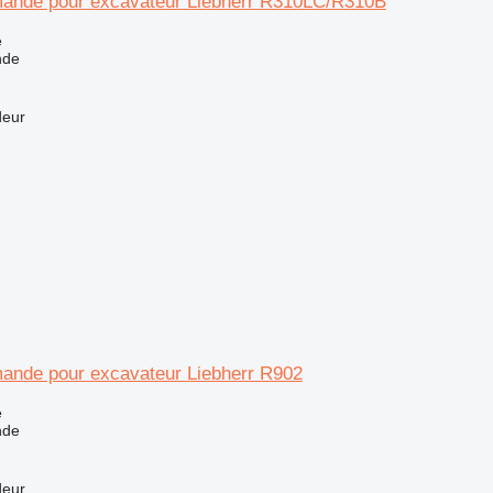
ande pour excavateur Liebherr R310LC/R310B
e
nde
deur
ande pour excavateur Liebherr R902
e
nde
deur