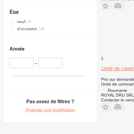
735
740
État
745
neuf
769
d'occasion
771
772
773
Année
775
1
777
–
824
Unité de comm
826
Prix sur demand
924
Unité de comma
926
Roumanie
930
ROYAL DRU SRL
Contacter le ven
Pas assez de filtres ?
938
950
Proposer une modification
953
962
963