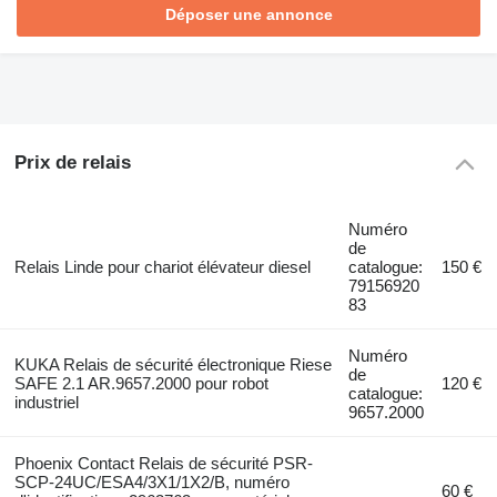
Déposer une annonce
Prix de relais
Numéro
de
Relais Linde pour chariot élévateur diesel
catalogue:
150 €
79156920
83
Numéro
KUKA Relais de sécurité électronique Riese
de
SAFE 2.1 AR.9657.2000 pour robot
120 €
catalogue:
industriel
9657.2000
Phoenix Contact Relais de sécurité PSR-
SCP-24UC/ESA4/3X1/1X2/B, numéro
60 €