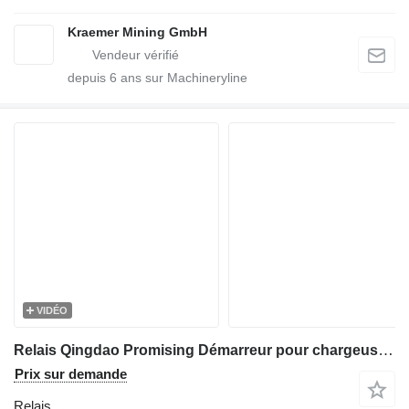
Kraemer Mining GmbH
depuis
6
ans sur Machineryline
VIDÉO
Relais Qingdao Promising Démarreur pour chargeuse sur pneus 24 V 150 A pour chargeuse sur pneus HZM Wheel Loader, WOLF Wheel Loader, EVERUN Wheel Loader, HYTEC Wheel Loader, HERACLES Wheel Loader, SOCMA Wheel Loader, CASER Wheel Loader, TRANER Wheel Loader, KINGWAY Wheel Loader, FLAND Wheel Loader, BLANCHE Wheel Loader, MACHPRO Skid Steer Loader, ALT Wheel Loader
Prix sur demande
Relais