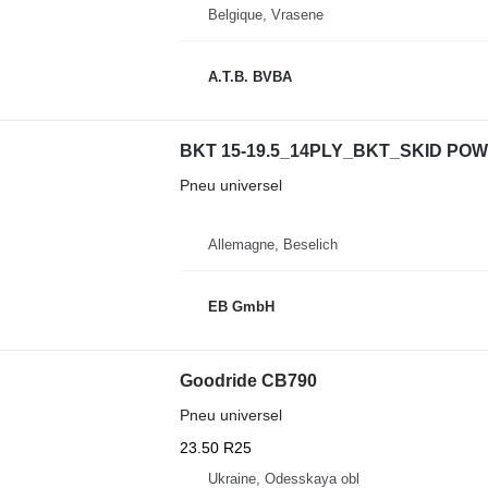
Belgique, Vrasene
A.T.B. BVBA
BKT 15-19.5_14PLY_BKT_SKID POW
Pneu universel
Allemagne, Beselich
EB GmbH
Goodride CB790
Pneu universel
23.50 R25
Ukraine, Odesskaya obl