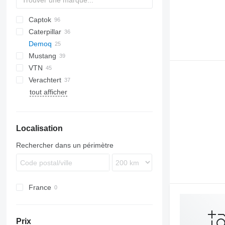
Captok
Caterpillar
CK
Demoq
215
Mustang
308
EC
EHP
HFP
AD
MB
VTN
315
S
HSS
FH
OQ
CUT
RB
Verachtert
318
MK
GRP
TOP
PD
tout afficher
324
RH
TS
CW
Woodcracker
325
MP
VTC
Localisation
Rechercher dans un périmètre
France
Prix