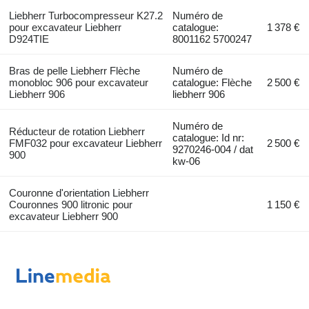
Liebherr Turbocompresseur K27.2
Numéro de
pour excavateur Liebherr
catalogue:
1 378 €
D924TIE
8001162 5700247
Bras de pelle Liebherr Flèche
Numéro de
monobloc 906 pour excavateur
catalogue: Flèche
2 500 €
Liebherr 906
liebherr 906
Numéro de
Réducteur de rotation Liebherr
catalogue: Id nr:
FMF032 pour excavateur Liebherr
2 500 €
9270246-004 / dat
900
kw-06
Couronne d'orientation Liebherr
Couronnes 900 litronic pour
1 150 €
excavateur Liebherr 900