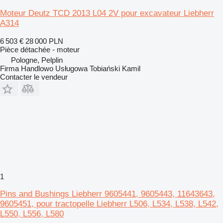
Moteur Deutz TCD 2013 L04 2V pour excavateur Liebherr
A314
6 503 €
28 000 PLN
Pièce détachée - moteur
Pologne, Pelplin
Firma Handlowo Usługowa Tobiański Kamil
Contacter le vendeur
1
Pins and Bushings Liebherr 9605441, 9605443, 11643643,
9605451, pour tractopelle Liebherr L506, L534, L538, L542,
L550, L556, L580