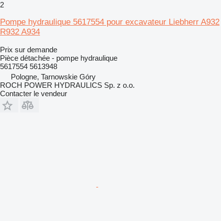
2
Pompe hydraulique 5617554 pour excavateur Liebherr A932
R932 A934
Prix sur demande
Pièce détachée - pompe hydraulique
5617554 5613948
Pologne, Tarnowskie Góry
ROCH POWER HYDRAULICS Sp. z o.o.
Contacter le vendeur