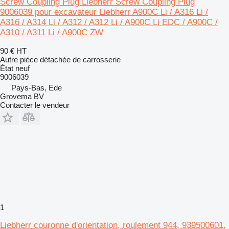
Screw Coupling Plug Liebherr Screw Coupling Plug
9006039 pour excavateur Liebherr A900C Li / A316 Li /
A316 / A314 Li / A312 / A312 Li / A900C Li EDC / A900C /
A310 / A311 Li / A900C ZW
90 €
HT
Autre pièce détachée de carrosserie
État
neuf
9006039
Pays-Bas, Ede
Grovema BV
Contacter le vendeur
1
Liebherr couronne d'orientation, roulement 944, 939500601,