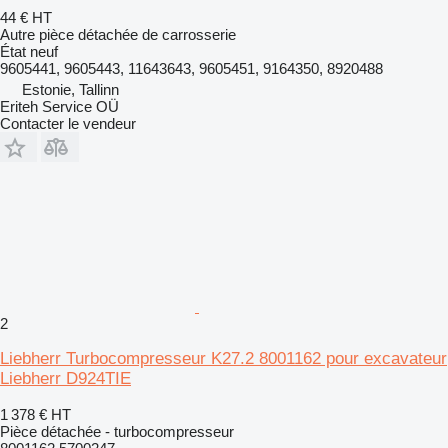
44 €
HT
Autre pièce détachée de carrosserie
État
neuf
9605441, 9605443, 11643643, 9605451, 9164350, 8920488
Estonie, Tallinn
Eriteh Service OÜ
Contacter le vendeur
2
Liebherr Turbocompresseur K27.2 8001162 pour excavateur
Liebherr D924TIE
1 378 €
HT
Pièce détachée - turbocompresseur