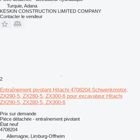
Turquie, Adana
KESKIN CONSTRUCTION LIMITED COMPANY
Contacter le vendeur
2
Entraînement pivotant Hitachi 4708204 Schwenkmotor,
ZX290-5, ZX280-5, ZX300-6 pour excavateur Hitachi
ZX290-5, ZX280-5, ZX300-6
Prix sur demande
Pièce détachée - entraînement pivotant
État
neuf
4708204
Allemagne, Limburg-Offheim