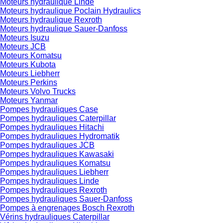
Moteurs hydraulique Linde
Moteurs hydraulique Poclain Hydraulics
Moteurs hydraulique Rexroth
Moteurs hydraulique Sauer-Danfoss
Moteurs Isuzu
Moteurs JCB
Moteurs Komatsu
Moteurs Kubota
Moteurs Liebherr
Moteurs Perkins
Moteurs Volvo Trucks
Moteurs Yanmar
Pompes hydrauliques Case
Pompes hydrauliques Caterpillar
Pompes hydrauliques Hitachi
Pompes hydrauliques Hydromatik
Pompes hydrauliques JCB
Pompes hydrauliques Kawasaki
Pompes hydrauliques Komatsu
Pompes hydrauliques Liebherr
Pompes hydrauliques Linde
Pompes hydrauliques Rexroth
Pompes hydrauliques Sauer-Danfoss
Pompes à engrenages Bosch Rexroth
Vérins hydrauliques Caterpillar