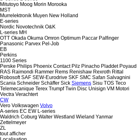
Mitutoyo
Moog
Morin
Morooka
MST
Murrelektronik
Muyen
New Holland
E-series
Nordic
Novotechnik
O&K
L-series
MH
OTT
Okada
Okuma
Omron
Optimum
Paccar
Palfinger
Panasonic
Parvex
Pel-Job
EB
Perkins
1100 Series
Perske
Philips
Phoenix Contact
Pilz
Pinacho
Pladdet
Poyaud
RAS
Raimondi
Rammer
Rems
Renishaw
Rexroth
Rittal
Robosoft
SAF
SEW-Eurodrive
SKF
SMC
Safan
Salvagnini
Scania
Schneider
Schäffer
Sick
Siemens
Sisu
TOS
Teco
Telemecanique
Terex
Trumpf
Twin Disc
Unisign
VM Motori
Vectra
Verachtert
CW
Vero
Volkswagen
Volvo
A-series
EC
EW
L-series
Waldrich Coburg
Walter
Westland
Wieland
Yanmar
Zettelmeyer
ZL
tout afficher
Localisation