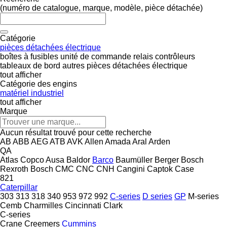
(numéro de catalogue, marque, modèle, pièce détachée)
Catégorie
pièces détachées électrique
boîtes à fusibles
unité de commande
relais
contrôleurs
tableaux de bord
autres pièces détachées électrique
tout afficher
Catégorie des engins
matériel industriel
tout afficher
Marque
Aucun résultat trouvé pour cette recherche
AB
ABB
AEG
ATB
AVK
Allen
Amada
Aral
Arden
QA
Atlas Copco
Ausa
Baldor
Barco
Baumüller
Berger
Bosch
Rexroth
Bosch
CMC
CNC
CNH
Cangini
Captok
Case
821
Caterpillar
303
313
318
340
953
972
992
C-series
D series
GP
M-series
Cemb
Charmilles
Cincinnati
Clark
C-series
Crane
Creemers
Cummins