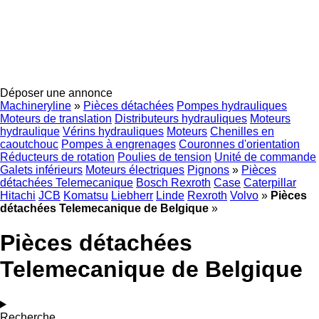
Déposer une annonce
Machineryline
»
Pièces détachées
Pompes hydrauliques
Moteurs de translation
Distributeurs hydrauliques
Moteurs
hydraulique
Vérins hydrauliques
Moteurs
Chenilles en
caoutchouc
Pompes à engrenages
Couronnes d'orientation
Réducteurs de rotation
Poulies de tension
Unité de commande
Galets inférieurs
Moteurs électriques
Pignons
»
Pièces
détachées Telemecanique
Bosch Rexroth
Case
Caterpillar
Hitachi
JCB
Komatsu
Liebherr
Linde
Rexroth
Volvo
»
Pièces
détachées Telemecanique de Belgique
»
Pièces détachées
Telemecanique de Belgique
Recherche