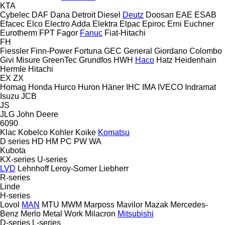
KTA
Cybelec
DAF
Dana
Detroit Diesel
Deutz
Doosan
EAE
ESAB
Efacec
Elco
Electro Adda
Elektra
Elpac
Epiroc
Erni
Euchner
Eurotherm
FPT
Fagor
Fanuc
Fiat-Hitachi
FH
Fiessler
Finn-Power
Fortuna
GEC
General
Giordano Colombo
Givi Misure
GreenTec
Grundfos
HWH
Haco
Hatz
Heidenhain
Hermle
Hitachi
EX
ZX
Homag
Honda
Hurco
Huron
Häner
IHC
IMA
IVECO
Indramat
Isuzu
JCB
JS
JLG
John Deere
6090
Klac
Kobelco
Kohler
Koike
Komatsu
D series
HD
HM
PC
PW
WA
Kubota
KX-series
U-series
LVD
Lehnhoff
Leroy-Somer
Liebherr
R-series
Linde
H-series
Lovol
MAN
MTU
MWM
Marposs
Mavilor
Mazak
Mercedes-
Benz
Merlo
Metal Work
Milacron
Mitsubishi
D-series
L-series