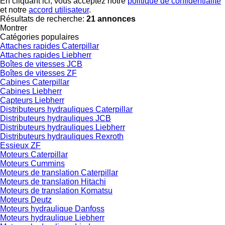
En cliquant ici, vous acceptez notre
politique de confidentialité
et notre
accord utilisateur
.
Résultats de recherche:
21 annonces
Montrer
Catégories populaires
Attaches rapides Caterpillar
Attaches rapides Liebherr
Boîtes de vitesses JCB
Boîtes de vitesses ZF
Cabines Caterpillar
Cabines Liebherr
Capteurs Liebherr
Distributeurs hydrauliques Caterpillar
Distributeurs hydrauliques JCB
Distributeurs hydrauliques Liebherr
Distributeurs hydrauliques Rexroth
Essieux ZF
Moteurs Caterpillar
Moteurs Cummins
Moteurs de translation Caterpillar
Moteurs de translation Hitachi
Moteurs de translation Komatsu
Moteurs Deutz
Moteurs hydraulique Danfoss
Moteurs hydraulique Liebherr