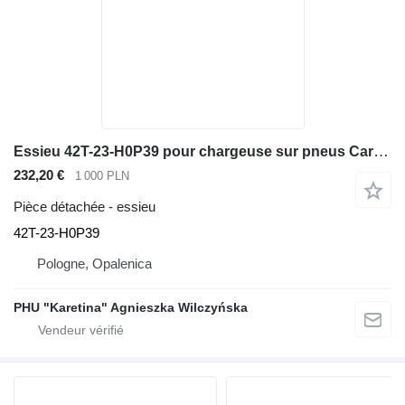
Essieu 42T-23-H0P39 pour chargeuse sur pneus Carraro WA100
232,20 €
1 000 PLN
Pièce détachée - essieu
42T-23-H0P39
Pologne, Opalenica
PHU "Karetina" Agnieszka Wilczyńska