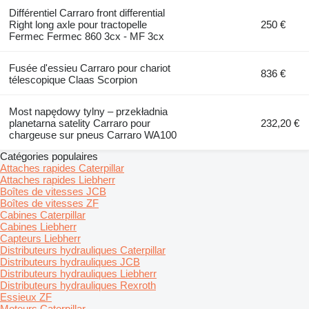
Différentiel Carraro front differential
Right long axle pour tractopelle
250 €
Fermec Fermec 860 3cx - MF 3cx
Fusée d'essieu Carraro pour chariot
836 €
télescopique Claas Scorpion
Most napędowy tylny – przekładnia
planetarna satelity Carraro pour
232,20 €
chargeuse sur pneus Carraro WA100
Catégories populaires
Attaches rapides Caterpillar
Attaches rapides Liebherr
Boîtes de vitesses JCB
Boîtes de vitesses ZF
Cabines Caterpillar
Cabines Liebherr
Capteurs Liebherr
Distributeurs hydrauliques Caterpillar
Distributeurs hydrauliques JCB
Distributeurs hydrauliques Liebherr
Distributeurs hydrauliques Rexroth
Essieux ZF
Moteurs Caterpillar