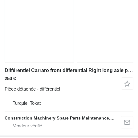
Différentiel Carraro front differential Right long axle pour tractopelle Fermec Fermec 860 3cx - MF 3cx
250 €
Pièce détachée - différentiel
Turquie, Tokat
Construction Machinery Spare Parts Maintenance, Repair and Sales Company