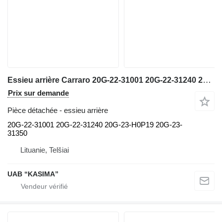
Essieu arrière Carraro 20G-22-31001 20G-22-31240 20G-23-H0P19 20G-23-31350 pour excavateur Komatsu PW160-7H
Prix sur demande
Pièce détachée - essieu arrière
20G-22-31001 20G-22-31240 20G-23-H0P19 20G-23-
31350
Lituanie, Telšiai
UAB “KASIMA”