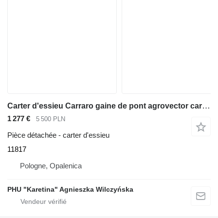
Carter d'essieu Carraro gaine de pont agrovector carraro 11817 pour chariot télescopique Deutz-Fahr Agrovector
1 277 €
5 500 PLN
Pièce détachée - carter d'essieu
11817
Pologne, Opalenica
PHU "Karetina" Agnieszka Wilczyńska