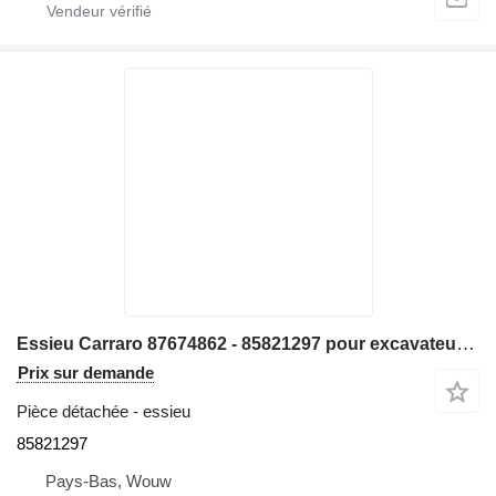
Essieu Carraro 87674862 - 85821297 pour excavateur New Holland LB115B LB115CP B115 LB115 B115B B115T3
Prix sur demande
Pièce détachée - essieu
85821297
Pays-Bas, Wouw