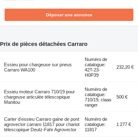
Déposer une annonce
Prix de pièces détachées Carraro
Numéro de
Essieu pour chargeuse sur pneus
catalogue:
232,20 €
Carraro WA100
42T-23-
H0P39
Numéro de
Essieu moteur Carraro 710/19 pour
catalogue:
chargeuse articulée télescopique
500 €
710/19, claas
Manitou
ranger
Carter d'essieu Carraro gaine de pont
Numéro de
agrovector carraro 11817 pour chariot
catalogue:
1 277 €
télescopique Deutz-Fahr Agrovector
11817