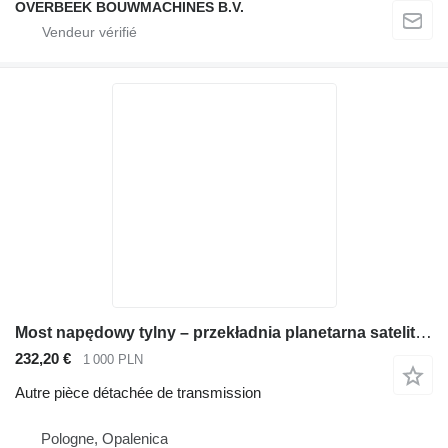
OVERBEEK BOUWMACHINES B.V.
Most napędowy tylny – przekładnia planetarna satelity Carraro pour chargeuse sur pneus Carraro WA100
232,20 €
1 000 PLN
Autre pièce détachée de transmission
Pologne, Opalenica