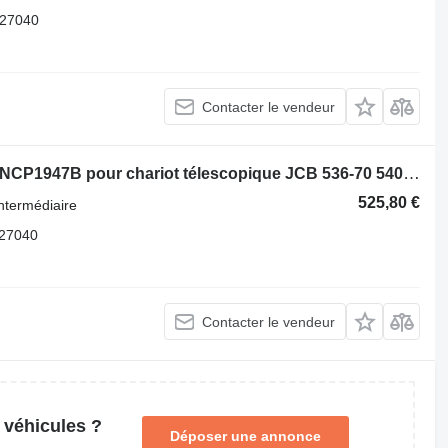
27040
Contacter le vendeur
Refroidisseur intermédiaire Maximus NCP1947B pour chariot télescopique JCB 536-70 540-140 531-70 533-105 535-95 536-60 536-70 540-170 541-70 550-140
525,80 €
ntermédiaire
27040
Contacter le vendeur
 véhicules ?
Déposer une annonce