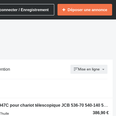
connecter / Enregistrement
Déposer une annonce
ention
Mise en ligne
Refroidisseur d'huile Maximus NCP1947C pour chariot télescopique JCB 536-70 540-140 531-70 533-105 535-95 536-60 536-70 540-170 541-70 550-140
386,90 €
'huile