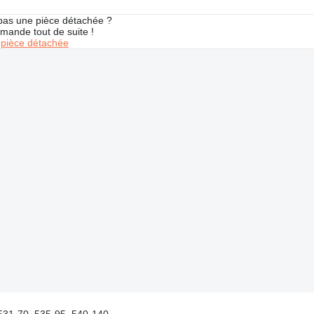
pas une pièce détachée ?
mande tout de suite !
pièce détachée
531-70, 535-95 ,540-140