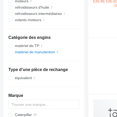
moteurs
refroidisseurs d'huile
refroidisseurs intermédiaires
volants moteurs
Catégorie des engins
matériel de TP
matériel de manutention
chargeuses construction
chariots élévateurs
chargeuses sur pneus
chariots télescopiques
Type d'une pièce de rechange
équivalent
Marque
Caterpillar
SWE
Farmlift