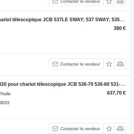
Contacter le vendeur
Volant moteur JCB 331/34159 pour chariot télescopique JCB 537LE SWAY; 537 SWAY; 535-125; 532LE; 537; 532LE SWAY; 532; 537LE; 532 SWAY; 540-170; 540-140; .550; 5508; 550; .532LE; .535-125; .532 SWAY; .532LE SWAY; .532; 550LE;
390 €
Contacter le vendeur
Refroidisseur d'huile Maximus NCP2020 pour chariot télescopique JCB 536-70 536-60 531-70 541-70 560-80 535-95 550-80 540-140 540-200 540-170 550-140 550-170
637,70 €
'huile
0033
Contacter le vendeur