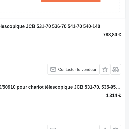
élescopique JCB 531-70 536-70 541-70 540-140
788,80 €
Contacter le vendeur
Moteur JCB 444 TCAE 2200 tr/min 320/50910 pour chariot télescopique JCB 531-70, 535-95 ,540-140
1 314 €