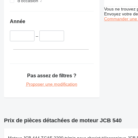
d'occasion
Vous ne trouvez 
Envoyez votre de
Commander une 
Année
–
Pas assez de filtres ?
Proposer une modification
Prix de pièces détachées de moteur JCB 540
Moteur JCB 444 TCAE 2200 tr/min pour chariot télescopique JCB 