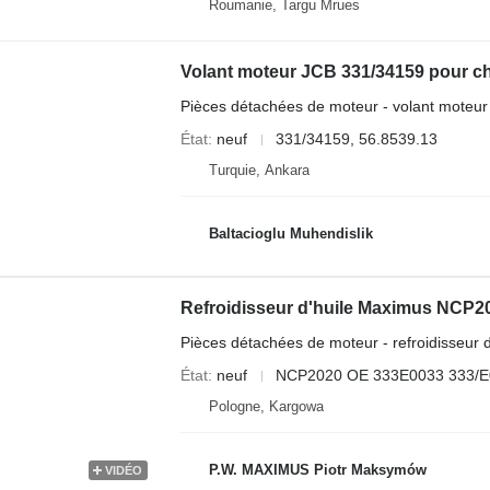
Roumanie, Targu Mrues
Pièces détachées de moteur - volant moteur
État
neuf
331/34159, 56.8539.13
Turquie, Ankara
Baltacioglu Muhendislik
Pièces détachées de moteur - refroidisseur d
État
neuf
NCP2020 OE 333E0033 333/E
Pologne, Kargowa
P.W. MAXIMUS Piotr Maksymów
VIDÉO