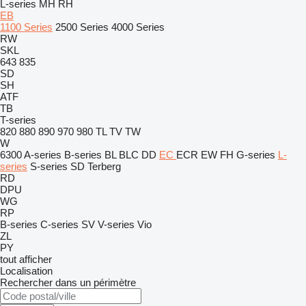
L-series
MH
RH
EB
1100 Series
2500 Series
4000 Series
RW
SKL
643
835
SD
SH
ATF
TB
T-series
820
880
890
970
980
TL
TV
TW
W
6300
A-series
B-series
BL
BLC
DD
EC
ECR
EW
FH
G-series
L-
series
S-series
SD
Terberg
RD
DPU
WG
RP
B-series
C-series
SV
V-series
Vio
ZL
PY
tout afficher
Localisation
Rechercher dans un périmètre