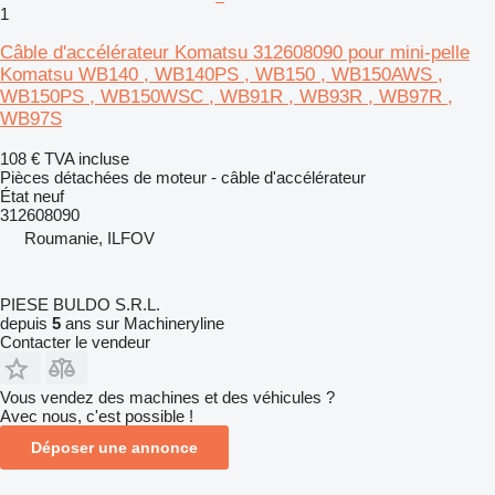
1
Câble d'accélérateur Komatsu 312608090 pour mini-pelle
Komatsu WB140 , WB140PS , WB150 , WB150AWS ,
WB150PS , WB150WSC , WB91R , WB93R , WB97R ,
WB97S
108 €
TVA incluse
Pièces détachées de moteur - câble d'accélérateur
État
neuf
312608090
Roumanie, ILFOV
PIESE BULDO S.R.L.
depuis
5
ans sur Machineryline
Contacter le vendeur
Vous vendez des machines et des véhicules ?
Avec nous, c'est possible !
Déposer une annonce