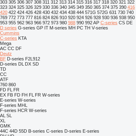
303
305
306
307
308
311
312
313
314
315
316
317
318
320
321
322
323
324
325
326
329
330
336
340
345
349
350
365
374
375
390
416
420
422
424
426
428
430
432
434
438
444
571G
572G
631
730
740
769
772
773
777
816
824
826
910
920
924
926
928
930
936
938
950
953
955
962
963
966
972
973
980
988
990
992
AP
C-series
CS
DE
D series
G-series
GP
IT
M-series
MH
PC
TH
V-series
Cummins
C-series
KTA
Mega
AC
CC
DF
Deutz
BF
D-series
F2L912
D-series
DL
DX
SD
TD
CC
ATF
760
860
FD
FL
FR
EX
FB
FD
FH
FL
FR
W-series
E-series
W-series
F-series
MHL
F-series
HCR
W-series
AL
SL
XL
GMK
44C
44D
55D
B-series
C-series
D-series
E-series