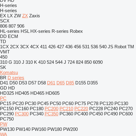
DV
HD
H-series
H-series
EX
LX
ZW
ZX
Zaxis
SCX
806
807
906
HL-series
HSL
HX-series
R-series
Robex
DD
ECM
TD
1CX
2CX
3CX
4CX
411
426
427
436
456
531
536
540
JS
Robot
TM
VMT
450
310 G
310 J
310 K
410
524
544 J
724
824
850
6090
SK
Komatsu
BR
D series
D41
D50
D53
D57
D58
D61
D65
D85
D155
D355
GD
HD
HD325
HD405
HD465
HD605
PC
PC15
PC20
PC30
PC45
PC50
PC60
PC75
PC78
PC120
PC130
PC150
PC160
PC180
PC200
PC210
PC220
PC228
PC240
PC270
PC290
PC300
PC340
PC350
PC360
PC400
PC450
PC490
PC600
PC750
PW
PW130
PW140
PW160
PW180
PW200
WA