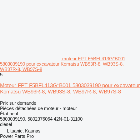
moteur FPT F5BFL413G*B001
5803039190 pour excavateur Komatsu WB93R-8, WB93S-8,
WB97R-8, WB97S-8
5
Moteur FPT F5BFL413G*B001 5803039190 pour excavateur
Komatsu WB93R-8, WB93S-8, WB97R-8, WB97S-8
Prix sur demande
Pièces détachées de moteur - moteur
État
neuf
5803039190, 5802376064 42N-01-31100
diesel
Lituanie, Kaunas
Power Parts Pro