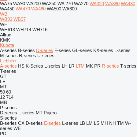
WA75
WA90
WA200
WA250
WA 270
WA270
WA320
WA380
WA430
WA450
WA470
WA480
WA500
WA600
WB
WB93
WB97
WH
WH613
WH714
WH716
Allrad
KMK
Kubota
A-series
B-series
D-series
F-series
GL-series
KX-series
L-series
M-series
R-series
U-series
Liebherr
A-series
HS
K-Series
L-series
LH
LR
LTM
MK
PR
R-series
T-series
T-series
GT
LE
MT
50
60
12
714
MB
P-series
D-series
L-series
MT
Pajero
S-series
B-series
CX
D-series
E-series
L-series
LB
LM
LS
MH
NH
TM
W-
series
WE
PD