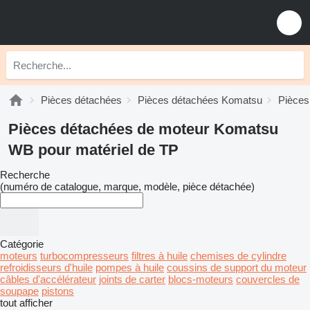
Pièces détachées
Pièces détachées Komatsu
Pièce
Pièces détachées de moteur Komatsu
WB pour matériel de TP
Recherche
(numéro de catalogue, marque, modèle, pièce détachée)
Catégorie
moteurs
turbocompresseurs
filtres à huile
chemises de cylindre
refroidisseurs d'huile
pompes à huile
coussins de support du moteur
câbles d'accélérateur
joints de carter
blocs-moteurs
couvercles de
soupape
pistons
tout afficher