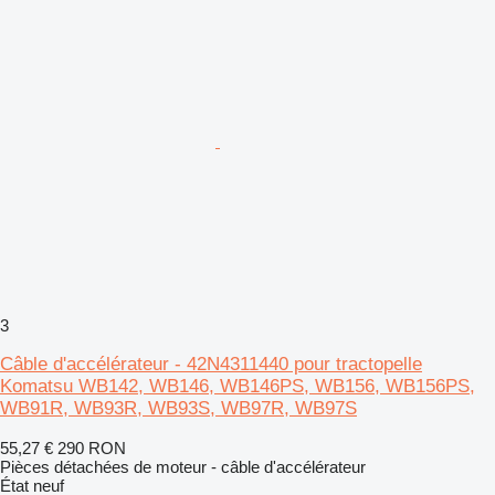
3
Câble d'accélérateur - 42N4311440 pour tractopelle
Komatsu WB142, WB146, WB146PS, WB156, WB156PS,
WB91R, WB93R, WB93S, WB97R, WB97S
55,27 €
290 RON
Pièces détachées de moteur - câble d'accélérateur
État
neuf