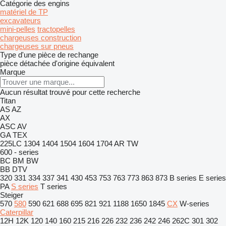
Catégorie des engins
matériel de TP
excavateurs
mini-pelles
tractopelles
chargeuses construction
chargeuses sur pneus
Type d'une pièce de rechange
pièce détachée d'origine
équivalent
Marque
Aucun résultat trouvé pour cette recherche
Titan
AS
AZ
AX
ASC
AV
GA
TEX
225LC
1304
1404
1504
1604
1704
AR
TW
600 - series
BC
BM
BW
BB
DTV
320
331
334
337
341
430
453
753
763
773
863
873
B series
E series
PA
S series
T series
Steiger
570
580
590
621
688
695
821
921
1188
1650
1845
CX
W-series
Caterpillar
12H
12K
120
140
160
215
216
226
232
236
242
246
262C
301
302