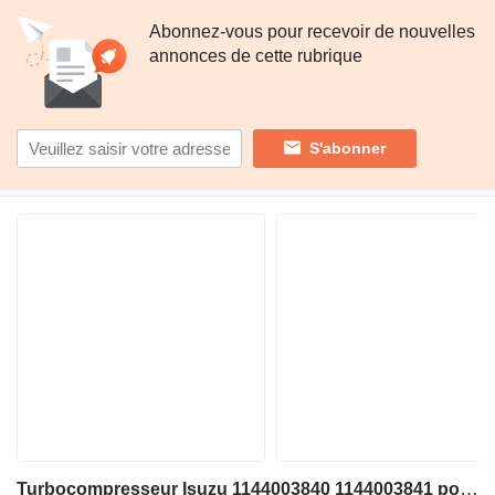
Abonnez-vous pour recevoir de nouvelles
annonces de cette rubrique
S'abonner
Turbocompresseur Isuzu 1144003840 1144003841 pour excavateur Hitachi ZX600 ZX800 JD600C ZX650H ZX850H JD800LC ZX670-5G ZX870-5G