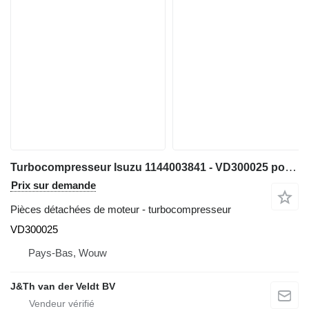
Turbocompresseur Isuzu 1144003841 - VD300025 pour excavateur Hitachi ZX600 ZX800 JD600C ZX650H ZX850H JD800LC ZX670-5G ZX870-5G
Prix sur demande
Pièces détachées de moteur - turbocompresseur
VD300025
Pays-Bas, Wouw
J&Th van der Veldt BV