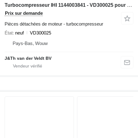
Turbocompresseur IHI 1144003841 - VD300025 pour excavateur Hitachi ZX600 ZX800 JD600C ZX650H ZX850H JD800LC ZX670-5G ZX870-5G
Prix sur demande
Pièces détachées de moteur - turbocompresseur
État
neuf
VD300025
Pays-Bas, Wouw
J&Th van der Veldt BV