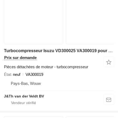
Turbocompresseur Isuzu VD300025 VA300019 pour excavateur Hitachi ZX600 ZX800 JD600C ZX650H ZX850H JD800LC ZX670-5G ZX870-5G
Prix sur demande
Pièces détachées de moteur - turbocompresseur
État
neuf
VA300019
Pays-Bas, Wouw
J&Th van der Veldt BV