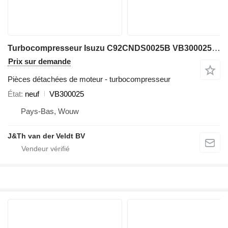
Turbocompresseur Isuzu C92CNDS0025B VB300025 pour excavateur Hitachi ZX600 ZX800 JD600C ZX650H ZX850H JD800LC ZX670-5G ZX870-5G
Prix sur demande
Pièces détachées de moteur - turbocompresseur
État
neuf
VB300025
Pays-Bas, Wouw
J&Th van der Veldt BV