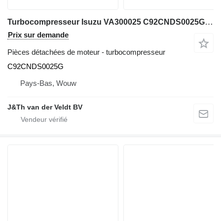
Turbocompresseur Isuzu VA300025 C92CNDS0025G pour excavateur Hitachi ZX600 ZX800 JD600C ZX650H ZX850H JD800LC ZX670-5G ZX870-5G
Prix sur demande
Pièces détachées de moteur - turbocompresseur
C92CNDS0025G
Pays-Bas, Wouw
J&Th van der Veldt BV