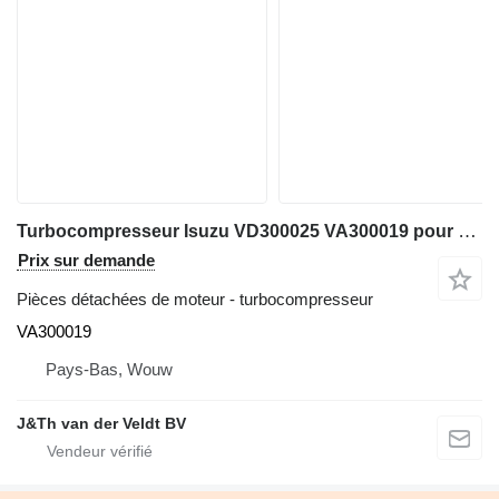
Turbocompresseur Isuzu VD300025 VA300019 pour matériel de TP Hitachi ZX600 ZX800 JD600C ZX650H ZX850H JD800LC ZX670-5G ZX870-5G
Prix sur demande
Pièces détachées de moteur - turbocompresseur
VA300019
Pays-Bas, Wouw
J&Th van der Veldt BV