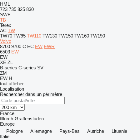
HML
723
735
825
830
SWE
TB
Terex
AC
TW
TW70
TW95
TW110
TW130
TW150
TW160
TW190
Volvo
8700
9700
C
EC
EW
EWR
6503
EW
EW
XE
ZL
B-series
C-series
SV
ZM
EW
H
tout afficher
Localisation
Rechercher dans un périmètre
France
Illkirch-Graffenstaden
Europe
Pologne
Allemagne
Pays-Bas
Autriche
Lituanie
Italie