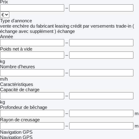
Prix
–
Type d'annonce
vente
enchère
du fabricant
leasing
crédit
par versements
trade-in (
échange avec supplément )
échange
Année
–
Poids net à vide
–
kg
Nombre d'heures
–
m/h
Caractéristiques
Capacité de charge
–
kg
Profondeur de bêchage
–
m
Rayon de creusage
–
m
Navigation GPS
Navigation GPS