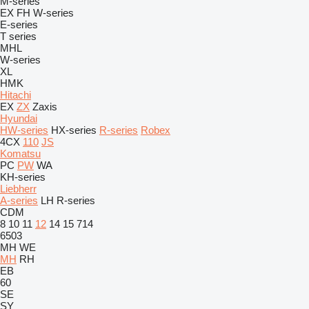
M-series
EX
FH
W-series
E-series
T series
MHL
W-series
XL
HMK
Hitachi
EX
ZX
Zaxis
Hyundai
HW-series
HX-series
R-series
Robex
4CX
110
JS
Komatsu
PC
PW
WA
KH-series
Liebherr
A-series
LH
R-series
CDM
8
10
11
12
14
15
714
6503
MH
WE
MH
RH
EB
60
SE
SY