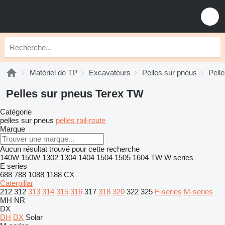
Matériel de TP
Excavateurs
Pelles sur pneus
Pell
Pelles sur pneus Terex TW
Catégorie
pelles sur pneus
pelles rail-route
Marque
Aucun résultat trouvé pour cette recherche
140W
150W
1302
1304
1404
1504
1505
1604
TW
W series
E series
688
788
1088
1188
CX
Caterpillar
212
312
313
314
315
316
317
318
320
322
325
F-series
M-series
MH
NR
DX
DH
DX
Solar