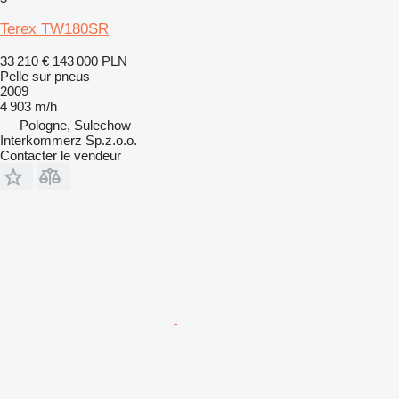
Terex TW180SR
33 210 €
143 000 PLN
Pelle sur pneus
2009
4 903 m/h
Pologne, Sulechow
Interkommerz Sp.z.o.o.
Contacter le vendeur