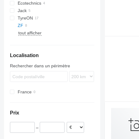
Ecotechnics
Jack
TyreON
E-series
ZF
TSC
tout afficher
Localisation
Rechercher dans un périmètre
France
Prix
–