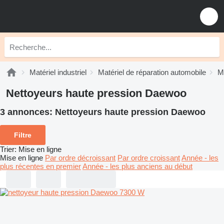
Matériel industriel
Matériel de réparation automobile
Ma
Nettoyeurs haute pression Daewoo
3 annonces:
Nettoyeurs haute pression Daewoo
Filtre
Trier
:
Mise en ligne
Mise en ligne
Par ordre décroissant
Par ordre croissant
Année - les
plus récentes en premier
Année - les plus anciens au début