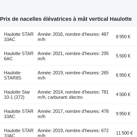
Prix de nacelles élévatrices à mât vertical Haulotte
Haulotte STAR
Année: 2016, nombre d'heures: 487
8 950 €
10AC
m/h
Haulotte STAR
Année: 2021, nombre d'heures: 295
5 500 €
6AC
m/h
Haulotte
Année: 2019, nombre d'heures: 265
6 950 €
STAR8S
m/h
Haulotte Star
Année: 2014, nombre d'heures: 781
4 500 €
10-1 (372)
m/h, carburant: électro
Haulotte STAR
Année: 2017, nombre d'heures: 478
9 950 €
10AC
m/h
Haulotte STAR
Année: 2019, nombre d'heures: 672
11 500 €
10AC
m/h