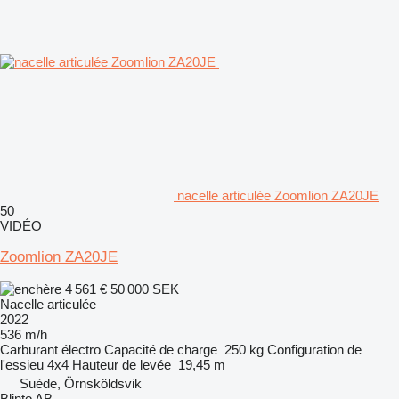
nacelle articulée Zoomlion ZA20JE
50
VIDÉO
Zoomlion ZA20JE
4 561 €
50 000 SEK
Nacelle articulée
2022
536 m/h
Carburant
électro
Capacité de charge
250 kg
Configuration de
l'essieu
4x4
Hauteur de levée
19,45 m
Suède, Örnsköldsvik
Blinto AB