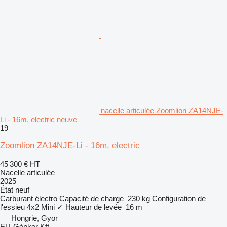
nacelle articulée Zoomlion ZA14NJE-
Li - 16m, electric neuve
19
Zoomlion ZA14NJE-Li - 16m, electric
45 300 €
HT
Nacelle articulée
2025
État
neuf
Carburant
électro
Capacité de charge
230 kg
Configuration de
l'essieu
4x2
Mini
✓
Hauteur de levée
16 m
Hongrie, Gyor
EU-Gépker Kft