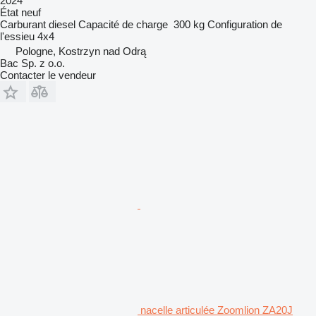
2024
État
neuf
Carburant
diesel
Capacité de charge
300 kg
Configuration de
l'essieu
4x4
Pologne, Kostrzyn nad Odrą
Bac Sp. z o.o.
Contacter le vendeur
nacelle articulée Zoomlion ZA20J