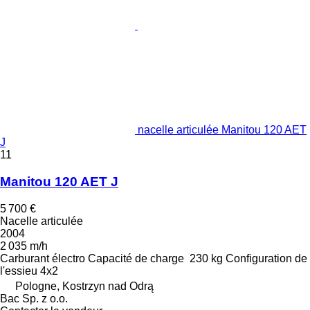
nacelle articulée Manitou 120 AET
J
11
Manitou 120 AET J
5 700 €
Nacelle articulée
2004
2 035 m/h
Carburant
électro
Capacité de charge
230 kg
Configuration de
l'essieu
4x2
Pologne, Kostrzyn nad Odrą
Bac Sp. z o.o.