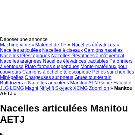
Déposer une annonce
Machineryline
»
Matériel de TP
»
Nacelles élévatrices
»
Nacelles articulées
Nacelles à ciseaux
Camions nacelles
Nacelles télescopiques
Nacelles élévatrices à mât vertical
Nacelles araignées
Nacelles élévatrices tractables
Palonniers
à ventouse
Plate-formes suspendues
Monte-matériaux pour
couvreurs
Camions à échelle télescopique
Pelles sur chenilles
Mini-pelles
Chargeuses sur pneus
Grues tout-terrain
Bulldozers
»
Nacelles articulées Manitou
ATN
Genie
Haulotte
JLG
LGMG
Magni
Niftylift
Skyjack
XCMG
Zoomlion
»
Manitou
AETJ
»
Nacelles articulées Manitou
AETJ