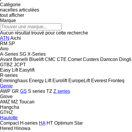
Catégorie
nacelles articulées
tout afficher
Marque
Aucun résultat trouvé pour cette recherche
ATN
Aichi
RM
SP
Airo
A-Series
SG
X-Series
Avant
Benelli
Bluelift
CMC
CTE
Comet
Custers
Damcon
Dingli
GTBZ
JCPT
Easy Lift
Easylift
R-series
Emminghaus
Energy Lift
Eurolift
EuropeLift
Everest
Fronteq
Genie
AWP
GR
GS
S series
TZ
Z series
Grove
AMZ
MZ
Toucan
Hangcha
GTHZ
Haulotte
Compact
H-series
HA
HT
Optimum
Star
Hered
Hinowa