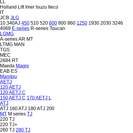
LL
Holland Lift
Imer
Isuzu
Iteco
IT
JCB
JLG
10
340AJ
450
510
520
600
800
860
1250
1930
2030
3246
4069
E-series
R-series
Toucan
LGMG
A-series
AR
MT
LTMG
MAN
TGS
MEC
2684 RT
Maeda
Magni
EAB
ES
Manitou
AETJ
120 AETJ
120 AETJ C
150 AETJ C
170 AETJ L
ATJ
ATJ 160
ATJ 180
ATJ 200
MT
M series
TJ
220 TJ
220 TJ+
260 TJ
280 TJ