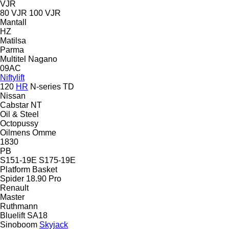
VJR
80 VJR
100 VJR
Mantall
HZ
Matilsa
Parma
Multitel
Nagano
09AC
Niftylift
120
HR
N-series
TD
Nissan
Cabstar
NT
Oil & Steel
Octopussy
Oilmens
Omme
1830
PB
S151-19E
S175-19E
Platform Basket
Spider 18.90 Pro
Renault
Master
Ruthmann
Bluelift SA18
Sinoboom
Skyjack