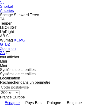
SJ
Snorkel
A-series
Socage
Sunward
Terex
TA
Teupen
LEO23GT
UpRight
AB
SL
Wumag
XCMG
GTBZ
Zoomlion
ZA
ZT
tout afficher
Mini
Mini
Système de chenilles
Système de chenilles
Localisation
Rechercher dans un périmètre
France
Europe
Espagne
Pays-Bas
Pologne
Belgique