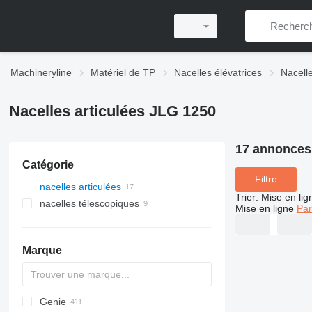
Machineryline
Matériel de TP
Nacelles élévatrices
Nacelle
Nacelles articulées JLG 1250
17 annonces
Catégorie
Filtre
nacelles articulées
Trier
:
Mise en lig
nacelles télescopiques
Mise en ligne
Par
Marque
Genie
RM
A-Series
GTBZ
R-series