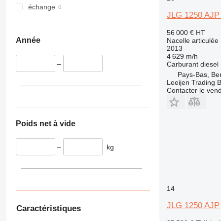
échange
JLG 1250 AJP 4
56 000 €
HT
Année
Nacelle articulée
2013
4 629 m/h
–
Carburant
diesel
Pays-Bas, Be
Leeijen Trading B
Contacter le ven
Poids net à vide
–
kg
14
JLG 1250 AJP
Caractéristiques