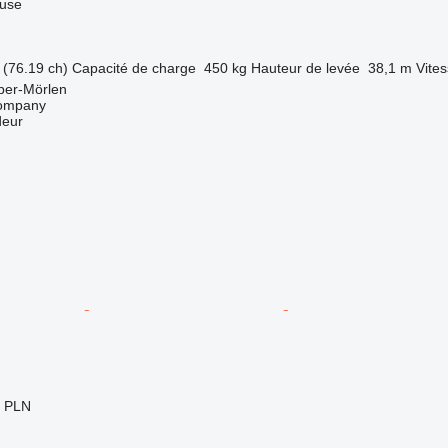
luse
(76.19 ch)
Capacité de charge
450 kg
Hauteur de levée
38,1 m
Vites
ber-Mörlen
ompany
deur
0 PLN