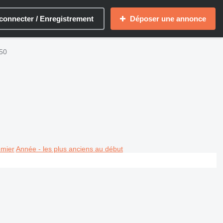
connecter / Enregistrement
Déposer une annonce
250
emier
Année - les plus anciens au début