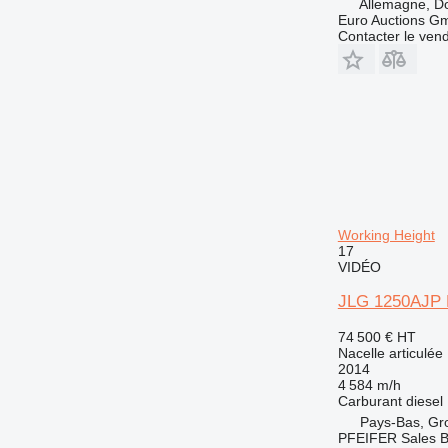
Allemagne, 
Euro Auctions G
Contacter le ven
Working Height
17
VIDÉO
JLG 1250AJP D
74 500 €
HT
Nacelle articulée
2014
4 584 m/h
Carburant
diesel
Pays-Bas, Gr
PFEIFER Sales 