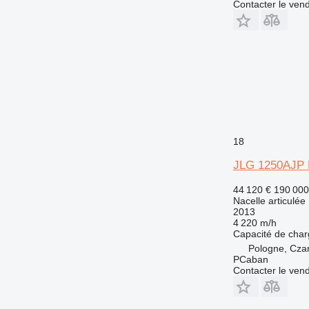
Contacter le ven
18
JLG 1250AJP
44 120 €
190 00
Nacelle articulée
2013
4 220 m/h
Capacité de cha
Pologne, Cza
PCaban
Contacter le ven