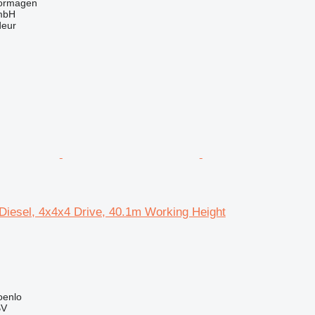
Dormagen
mbH
deur
iesel, 4x4x4 Drive, 40.1m Working Height
oenlo
BV