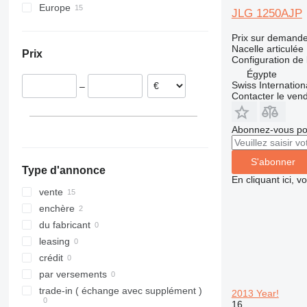
Europe
E600
Toucan 861
JLG 1250AJP
Espagne
Ecolift
Toucan 870
Prix sur demand
Pays-Bas
Nacelle articulée
Prix
Pologne
Configuration de 
Allemagne
Égypte
Swiss Internatio
–
Danemark
Contacter le ven
Abonnez-vous pou
S'abonner
Type d'annonce
En cliquant ici, 
vente
enchère
du fabricant
leasing
crédit
par versements
trade-in ( échange avec supplément )
2013 Year!
16