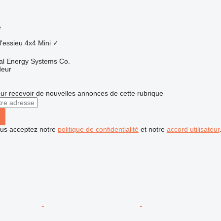
e
l'essieu
4x4
Mini
✓
nal Energy Systems Co.
deur
r recevoir de nouvelles annonces de cette rubrique
vous acceptez notre
politique de confidentialité
et notre
accord utilisateur