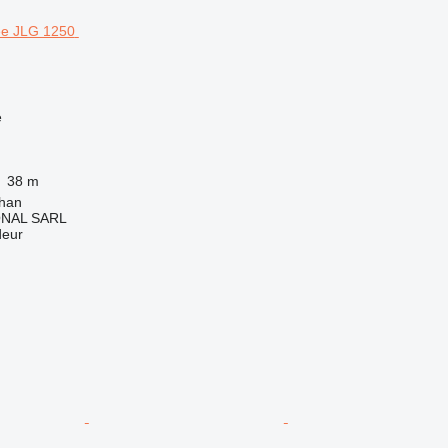
e
38 m
rhan
ONAL SARL
deur