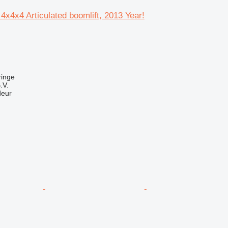
x4x4 Articulated boomlift, 2013 Year!
ringe
.V.
deur