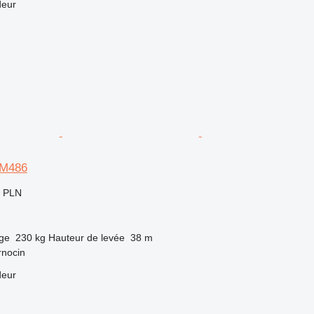
deur
 M486
0 PLN
rge
230 kg
Hauteur de levée
38 m
rnocin
deur