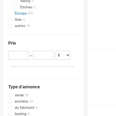
Nancy
Eschau
Europe
Asie
Pays-Bas
autres
Allemagne
Turquie
Heidenheim an der Brenz
Belgique
Émirats arabes unis
Colombie
Dormagen
Portugal
Chili
Prix
Munich
Royaume-Uni
Ukraine
Hamburg
Autriche
–
Hannover
Espagne
Calbe
Italie
tout afficher
Landshut
Type d'annonce
vente
enchère
du fabricant
leasing