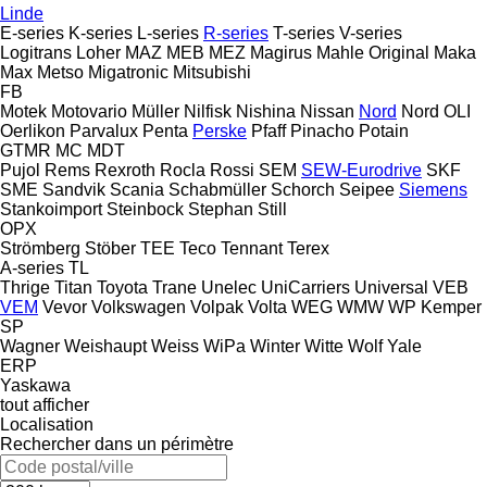
Linde
E-series
K-series
L-series
R-series
T-series
V-series
Logitrans
Loher
MAZ
MEB
MEZ
Magirus
Mahle Original
Maka
Max
Metso
Migatronic
Mitsubishi
FB
Motek
Motovario
Müller
Nilfisk
Nishina
Nissan
Nord
Nord
OLI
Oerlikon
Parvalux
Penta
Perske
Pfaff
Pinacho
Potain
GTMR
MC
MDT
Pujol
Rems
Rexroth
Rocla
Rossi
SEM
SEW-Eurodrive
SKF
SME
Sandvik
Scania
Schabmüller
Schorch
Seipee
Siemens
Stankoimport
Steinbock
Stephan
Still
OPX
Strömberg
Stöber
TEE
Teco
Tennant
Terex
A-series
TL
Thrige Titan
Toyota
Trane
Unelec
UniCarriers
Universal
VEB
VEM
Vevor
Volkswagen
Volpak
Volta
WEG
WMW
WP Kemper
SP
Wagner
Weishaupt
Weiss
WiPa
Winter
Witte
Wolf
Yale
ERP
Yaskawa
tout afficher
Localisation
Rechercher dans un périmètre