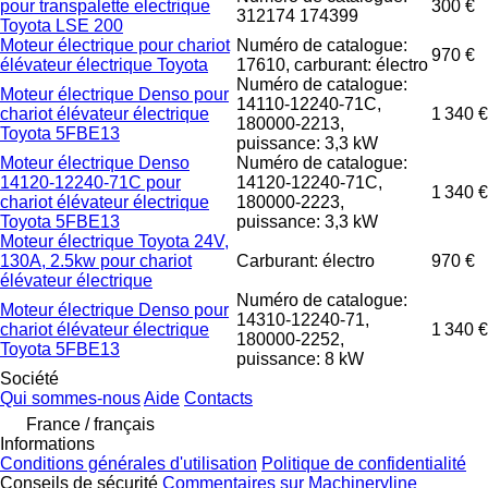
pour transpalette electrique
300 €
312174 174399
Toyota LSE 200
Moteur électrique pour chariot
Numéro de catalogue:
970 €
élévateur électrique Toyota
17610, carburant: électro
Numéro de catalogue:
Moteur électrique Denso pour
14110-12240-71C,
chariot élévateur électrique
1 340 €
180000-2213,
Toyota 5FBE13
puissance: 3,3 kW
Moteur électrique Denso
Numéro de catalogue:
14120-12240-71C pour
14120-12240-71C,
1 340 €
chariot élévateur électrique
180000-2223,
Toyota 5FBE13
puissance: 3,3 kW
Moteur électrique Toyota 24V,
130A, 2.5kw pour chariot
Carburant: électro
970 €
élévateur électrique
Numéro de catalogue:
Moteur électrique Denso pour
14310-12240-71,
chariot élévateur électrique
1 340 €
180000-2252,
Toyota 5FBE13
puissance: 8 kW
Société
Qui sommes-nous
Aide
Contacts
France / français
Informations
Conditions générales d'utilisation
Politique de confidentialité
Conseils de sécurité
Commentaires sur Machineryline