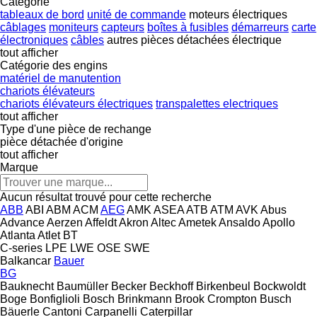
Catégorie
tableaux de bord
unité de commande
moteurs électriques
câblages
moniteurs
capteurs
boîtes à fusibles
démarreurs
carte
électroniques
câbles
autres pièces détachées électrique
tout afficher
Catégorie des engins
matériel de manutention
chariots élévateurs
chariots élévateurs électriques
transpalettes electriques
tout afficher
Type d'une pièce de rechange
pièce détachée d'origine
tout afficher
Marque
Aucun résultat trouvé pour cette recherche
ABB
ABI
ABM
ACM
AEG
AMK
ASEA
ATB
ATM
AVK
Abus
Advance
Aerzen
Affeldt
Akron
Altec
Ametek
Ansaldo
Apollo
Atlanta
Atlet
BT
C-series
LPE
LWE
OSE
SWE
Balkancar
Bauer
BG
Bauknecht
Baumüller
Becker
Beckhoff
Birkenbeul
Bockwoldt
Boge
Bonfiglioli
Bosch
Brinkmann
Brook Crompton
Busch
Bäuerle
Cantoni
Carpanelli
Caterpillar