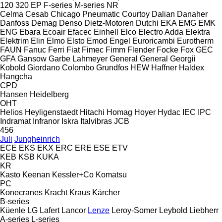
120
320
EP
F-series
M-series
NR
Celma
Cesab
Chicago Pneumatic
Courtoy
Dalian
Danaher
Danfoss
Demag
Denso
Dietz-Motoren
Dutchi
EKA
EMG
EMK
ENG
Ebara
Ecoair
Efacec
Einhell
Elco
Electro Adda
Elektra
Elektrim
Elin
Elmo
Elsto
Emod
Engel
Euroricambi
Eurotherm
FAUN
Fanuc
Ferri
Fiat
Fimec
Fimm
Flender
Focke
Fox
GEC
GFA
Gansow
Garbe Lahmeyer
General
General
Georgii
Kobold
Giordano Colombo
Grundfos
HEW
Haffner
Haldex
Hangcha
CPD
Hansen
Heidelberg
OHT
Helios
Heyligenstaedt
Hitachi
Homag
Hoyer
Hydac
IEC
IPC
Indramat
Infranor
Iskra
Italvibras
JCB
456
Juli
Jungheinrich
ECE
EKS
EKX
ERC
ERE
ESE
ETV
KEB
KSB
KUKA
KR
Kasto
Keenan
Kessler+Co
Komatsu
PC
Konecranes
Kracht
Kraus
Kärcher
B-series
Küenle
LG
Lafert
Lancor
Lenze
Leroy-Somer
Leybold
Liebherr
A-series
L-series