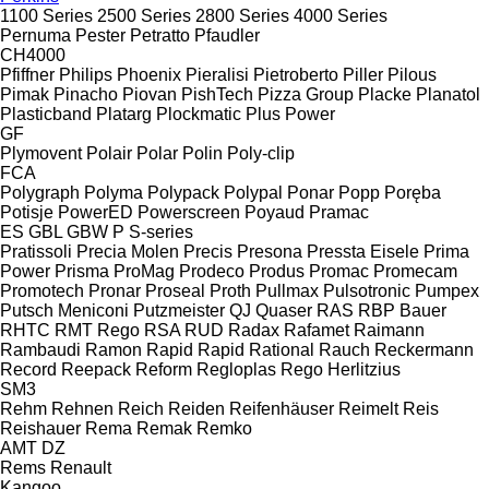
1100 Series
2500 Series
2800 Series
4000 Series
Pernuma
Pester
Petratto
Pfaudler
CH4000
Pfiffner
Philips
Phoenix
Pieralisi
Pietroberto
Piller
Pilous
Pimak
Pinacho
Piovan
PishTech
Pizza Group
Placke
Planatol
Plasticband
Platarg
Plockmatic
Plus Power
GF
Plymovent
Polair
Polar
Polin
Poly-clip
FCA
Polygraph
Polyma
Polypack
Polypal
Ponar
Popp
Poręba
Potisje
PowerED
Powerscreen
Poyaud
Pramac
ES
GBL
GBW
P
S-series
Pratissoli
Precia Molen
Precis
Presona
Pressta Eisele
Prima
Power
Prisma
ProMag
Prodeco
Produs
Promac
Promecam
Promotech
Pronar
Proseal
Proth
Pullmax
Pulsotronic
Pumpex
Putsch Meniconi
Putzmeister
QJ
Quaser
RAS
RBP Bauer
RHTC
RMT Rego
RSA
RUD
Radax
Rafamet
Raimann
Rambaudi
Ramon
Rapid
Rapid
Rational
Rauch
Reckermann
Record
Reepack
Reform
Regloplas
Rego Herlitzius
SM3
Rehm
Rehnen
Reich
Reiden
Reifenhäuser
Reimelt
Reis
Reishauer
Rema
Remak
Remko
AMT
DZ
Rems
Renault
Kangoo