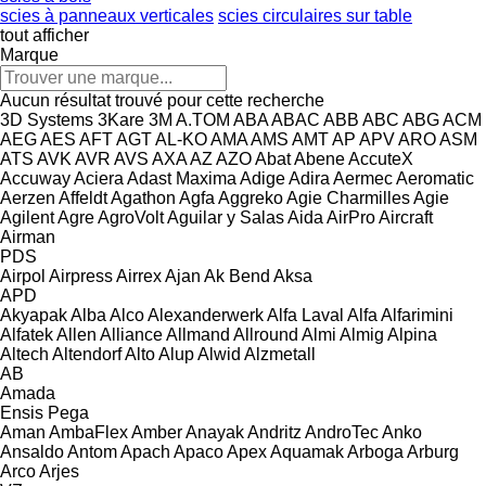
scies à panneaux verticales
scies circulaires sur table
tout afficher
Marque
Aucun résultat trouvé pour cette recherche
3D Systems
3Kare
3M
A.TOM
ABA
ABAC
ABB
ABC
ABG
ACM
AEG
AES
AFT
AGT
AL-KO
AMA
AMS
AMT
AP
APV
ARO
ASM
ATS
AVK
AVR
AVS
AXA
AZ
AZO
Abat
Abene
AccuteX
Accuway
Aciera
Adast Maxima
Adige
Adira
Aermec
Aeromatic
Aerzen
Affeldt
Agathon
Agfa
Aggreko
Agie Charmilles
Agie
Agilent
Agre
AgroVolt
Aguilar y Salas
Aida
AirPro
Aircraft
Airman
PDS
Airpol
Airpress
Airrex
Ajan
Ak Bend
Aksa
APD
Akyapak
Alba
Alco
Alexanderwerk
Alfa Laval
Alfa
Alfarimini
Alfatek
Allen
Alliance
Allmand
Allround
Almi
Almig
Alpina
Altech
Altendorf
Alto
Alup
Alwid
Alzmetall
AB
Amada
Ensis
Pega
Aman
AmbaFlex
Amber
Anayak
Andritz
AndroTec
Anko
Ansaldo
Antom
Apach
Apaco
Apex
Aquamak
Arboga
Arburg
Arco
Arjes