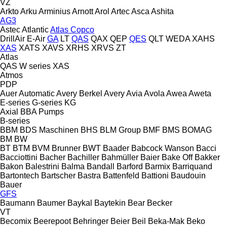
VZ
Arkto
Arku
Arminius
Arnott
Arol
Artec
Asca
Ashita
AG3
Astec
Atlantic
Atlas Copco
DrillAir
E-Air
GA
LT
QAS
QAX
QEP
QES
QLT
WEDA
XAHS
XAS
XATS
XAVS
XRHS
XRVS
ZT
Atlas
QAS
W series
XAS
Atmos
PDP
Auer
Automatic
Avery Berkel
Avery
Avia
Avola
Awea
Aweta
E-series
G-series
KG
Axial
BBA Pumps
B-series
BBM
BDS Maschinen
BHS
BLM Group
BMF
BMS
BOMAG
BM
BW
BT
BTM
BVM Brunner
BWT
Baader
Babcock Wanson
Bacci
Bacciottini
Bacher
Bachiller
Bahmüller
Baier
Bake Off
Bakker
Bakon
Balestrini
Balma
Bandall
Barford
Barmix
Barriquand
Bartontech
Bartscher
Bastra
Battenfeld
Battioni
Baudouin
Bauer
GFS
Baumann
Baumer
Baykal
Baytekin
Bear
Becker
VT
Becomix
Beerepoot
Behringer
Beier
Beil
Beka-Mak
Beko