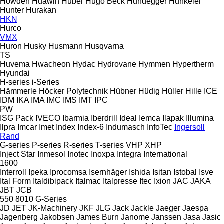
Howden
Huawin
Huber
Hugo Beck
Hundegger
Hunkeler
Hunter
Hurakan
HKN
Hurco
VMX
Huron
Husky
Husmann
Husqvarna
TS
Huvema
Hwacheon
Hydac
Hydrovane
Hymmen
Hypertherm
Hyundai
H-series
i-Series
Hämmerle
Höcker Polytechnik
Hübner
Hüdig
Hüller Hille
ICE
IDM
IKA
IMA
IMC
IMS
IMT
IPC
PW
ISG Pack
IVECO
Ibarmia
Iberdrill
Ideal
Iemca
Ilapak
Illumina
Ilpra
Imcar
Imet
Index
Index-6
Indumasch
InfoTec
Ingersoll
Rand
G-series
P-series
R-series
T-series
VHP
XHP
Inject Star
Inmesol
Inotec
Inoxpa
Integra
International
1600
Interroll
Ipeka
Iprocomsa
Isernhäger
Ishida
Isitan
Istobal
Isve
Ital Form
Italdibipack
Italmac
Italpresse
Itec
Ixion
JAC
JAKA
JBT
JCB
550
8010
G-Series
JD
JET
JK-Machinery
JKF
JLG
Jack
Jackle
Jaeger
Jaespa
Jagenberg
Jakobsen
James Burn
Janome
Janssen
Jasa
Jasic