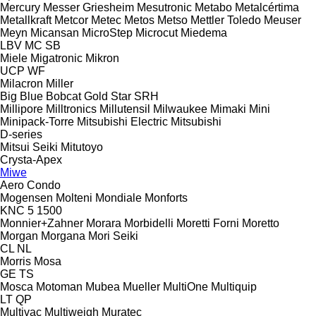
Mercury
Messer Griesheim
Mesutronic
Metabo
Metalcértima
Metallkraft
Metcor
Metec
Metos
Metso
Mettler Toledo
Meuser
Meyn
Micansan
MicroStep
Microcut
Miedema
LBV
MC
SB
Miele
Migatronic
Mikron
UCP
WF
Milacron
Miller
Big Blue
Bobcat
Gold Star
SRH
Millipore
Milltronics
Millutensil
Milwaukee
Mimaki
Mini
Minipack-Torre
Mitsubishi Electric
Mitsubishi
D-series
Mitsui Seiki
Mitutoyo
Crysta-Apex
Miwe
Aero
Condo
Mogensen
Molteni
Mondiale
Monforts
KNC 5 1500
Monnier+Zahner
Morara
Morbidelli
Moretti Forni
Moretto
Morgan
Morgana
Mori Seiki
CL
NL
Morris
Mosa
GE
TS
Mosca
Motoman
Mubea
Mueller
MultiOne
Multiquip
LT
QP
Multivac
Multiweigh
Muratec