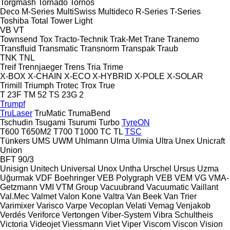
Torgmash
Tornado
Tornos
Deco
M-Series
MultiSwiss
Multideco
R-Series
T-Series
Toshiba
Total
Tower Light
VB
VT
Townsend
Tox
Tracto-Technik
Trak-Met
Trane
Tranemo
Transfluid
Transmatic
Transnorm
Transpak
Traub
TNK
TNL
Treif
Trennjaeger
Trens
Tria
Trime
X-BOX
X-CHAIN
X-ECO
X-HYBRID
X-POLE
X-SOLAR
Trimill
Triumph
Trotec
Trox
True
T 23F
TM 52
TS 23G 2
Trumpf
TruLaser
TruMatic
TrumaBend
Tschudin
Tsugami
Tsurumi
Turbo
TyreON
T600
T650M2
T700
T1000
TC
TL
TSC
Tünkers
UMS
UWM
Uhlmann
Ulma
Ulmia
Ultra
Unex
Unicraft
Union
BFT 90/3
Unisign
Unitech
Universal
Unox
Untha
Urschel
Ursus
Uzma
Uğurmak
VDF Boehringer
VEB Polygraph
VEB
VEM
VG
VMA-
Getzmann
VMI
VTM Group
Vacuubrand
Vacuumatic
Vaillant
Val.Mec
Valmet
Valon Kone
Valtra
Van Beek
Van Trier
Varimixer
Varisco
Varpe
Vecoplan
Velati
Vemag
Venjakob
Verdés
Veriforce
Vertongen
Viber-System
Vibra Schultheis
Victoria
Videojet
Viessmann
Viet
Viper
Viscom
Viscon
Vision