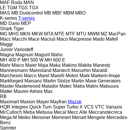
MAF Roda
MAN
LE
TGM
TGS
TGX
MAS
MB Dustcontrol
MB
MBF
MBM
MBO
K-series
T-series
MD Dario
MEP
Shark
Tiger
MG
MHS
MKN
MKW
MTA
MTE
MTF
MTU
MWM
MZ
MacPan
Macc
Macchi
Mace
Maciuś
Maco
Macpresse
Mado
Mafell
Maggi
Junior
Variosteff
Magna
Magnum
Magurit
Maho
MH 400 P
MH 500 W
MH 600 E
Mahr
Maico
Maier
Maja
Maka
Makino
Makita
Manesty
Mannesmann
Manroland
Mantech
Manurhin
Maraldi
Marchesini
Marco
Marel
Marelli Motori
Mark
Markem-Imaje
Markforged
Marsanz
Martin Stolze
Martin
Mase Generators
Master
Masterwood
Matador
Matec
Matra
Matrix
Matsuura
Mattei
Maurer-Atmos
Max
RB
Maximart
Maxion
Mayer
Mayfran
Mazak
HQR
Integrex
Quick Turn
Super Turbo X
VCS
VTC
Variaxis
McCulloch
Meba
Mebusa
Mecal
Mecc Alte
Meccanotecnica
Mega-M
Meiko
Meissner
Memmert
Menart
Mengele
Mercedes-
Benz
Sprinter