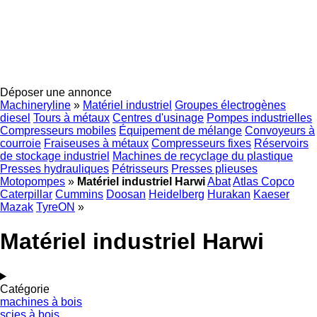
Déposer une annonce
Machineryline
»
Matériel industriel
Groupes électrogènes
diesel
Tours à métaux
Centres d'usinage
Pompes industrielles
Compresseurs mobiles
Équipement de mélange
Convoyeurs à
courroie
Fraiseuses à métaux
Compresseurs fixes
Réservoirs
de stockage industriel
Machines de recyclage du plastique
Presses hydrauliques
Pétrisseurs
Presses plieuses
Motopompes
»
Matériel industriel Harwi
Abat
Atlas Copco
Caterpillar
Cummins
Doosan
Heidelberg
Hurakan
Kaeser
Mazak
TyreON
»
Matériel industriel Harwi
Catégorie
machines à bois
scies à bois