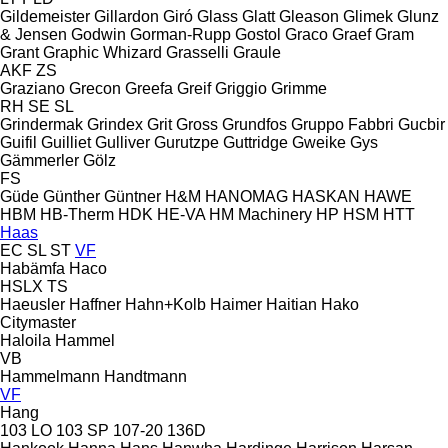
Gildemeister
Gillardon
Giró
Glass
Glatt
Gleason
Glimek
Glunz
& Jensen
Godwin
Gorman-Rupp
Gostol
Graco
Graef
Gram
Grant
Graphic Whizard
Grasselli
Graule
AKF
ZS
Graziano
Grecon
Greefa
Greif
Griggio
Grimme
RH
SE
SL
Grindermak
Grindex
Grit
Gross
Grundfos
Gruppo Fabbri
Gucbir
Guifil
Guilliet
Gulliver
Gurutzpe
Guttridge
Gweike
Gys
Gämmerler
Gölz
FS
Güde
Günther
Güntner
H&M
HANOMAG
HASKAN
HAWE
HBM
HB‑Therm
HDK
HE-VA
HM Machinery
HP
HSM
HTT
Haas
EC
SL
ST
VF
Habämfa
Haco
HSLX
TS
Haeusler
Haffner
Hahn+Kolb
Haimer
Haitian
Hako
Citymaster
Haloila
Hammel
VB
Hammelmann
Handtmann
VF
Hang
103 LO
103 SP
107-20
136D