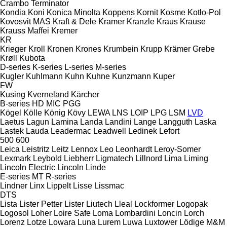
Crambo
Terminator
Kondia
Koni
Konica Minolta
Koppens
Kornit
Kosme
Kotło-Pol
Kovosvit MAS
Kraft & Dele
Kramer
Kranzle
Kraus
Krause
Krauss Maffei
Kremer
KR
Krieger
Kroll
Kronen
Krones
Krumbein
Krupp
Krämer Grebe
Krøll
Kubota
D-series
K-series
L-series
M-series
Kugler
Kuhlmann
Kuhn
Kuhne
Kunzmann
Kuper
FW
Kusing
Kverneland
Kärcher
B-series
HD
MIC
PGG
Kögel
Kölle
König
Kövy
LEWA
LNS
LOIP
LPG
LSM
LVD
Laetus
Lagun
Lamina
Landa
Landini
Lange
Langguth
Laska
Lastek
Lauda
Leadermac
Leadwell
Ledinek
Lefort
500
600
Leica
Leistritz
Leitz
Lennox
Leo
Leonhardt
Leroy-Somer
Lexmark
Leybold
Liebherr
Ligmatech
Lillnord
Lima
Liming
Lincoln Electric
Lincoln
Linde
E-series
MT
R-series
Lindner
Linx
Lippelt
Lisse
Lissmac
DTS
Lista
Lister Petter
Lister
Liutech
Lleal
Lockformer
Logopak
Logosol
Loher
Loire Safe
Loma
Lombardini
Loncin
Lorch
Lorenz
Lotze
Lowara
Luna
Lurem
Luwa
Luxtower
Lödige
M&M