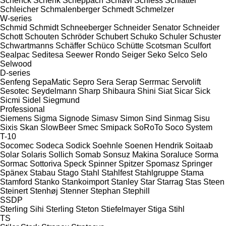
Schenck
Schenk
Scheppach
Schiavi
Schiess
Schlatter
Schleicher
Schmalenberger
Schmedt
Schmelzer
W-series
Schmid
Schmidt
Schneeberger
Schneider Senator
Schneider
Schott
Schouten
Schröder
Schubert
Schuko
Schuler
Schuster
Schwartmanns
Schäffer
Schüco
Schütte
Scotsman
Sculfort
Sealpac
Seditesa
Seewer Rondo
Seiger
Seko
Selco
Selo
Selwood
D-series
Senfeng
SepaMatic
Sepro
Sera
Serap
Serrmac
Servolift
Sesotec
Seydelmann
Sharp
Shibaura
Shini
Siat
Sicar
Sick
Sicmi
Sidel
Siegmund
Professional
Siemens
Sigma
Signode
Simasv
Simon
Sind
Sinmag
Sisu
Sixis
Skan
SlowBeer
Smec
Smipack
SoRoTo
Soco System
T-10
Socomec
Sodeca
Sodick
Soehnle
Soenen Hendrik
Soitaab
Solar
Solaris
Sollich
Somab
Sonsuz Makina
Soraluce
Sorma
Sormac
Sottoriva
Speck
Spinner
Spitzer
Spomasz
Springer
Spänex
Stabau
Stago
Stahl
Stahlfest
Stahlgruppe
Stama
Stamford
Stanko
Stankoimport
Stanley
Star
Starrag
Stas
Steen
Steinert
Stenhøj
Stenner
Stephan
Stephill
SSDP
Sterling Sihi
Sterling
Steton
Stiefelmayer
Stiga
Stihl
TS