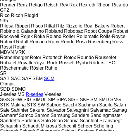
Renner
Renz
Retigo
Retsch
Rev
Rex
Rexroth
Rheon
Ricardo
GF2
Rico
Ricoh
Ridgid
535
Rilesa
Rippert
Risco
Rittal
Ritz
Rizzolio
Roal Bakery
Robert
Robino & Galandrino
Robland
Robopac
Robot Coupe
Robust
Rockwell
Rojek
Roka
Roland
Roller
Rollomatic
Rolls-Royce
Rolmet
Roluft
Romaco
Romi
Rondo
Rosa
Rosenberg
Ross
Rossi
Rotair
MDVN
VRK
Rothenberger
Rotor
Rotortech
Rotox
Roundo
Rousselet
Robatel
Rovatti
Royal
Ruck
Russell
Ryobi
Röders TEC
Röschermatic
Rösler
Rühle
SR
SAB
SAC
SAF
SBM
SCM
Olimpic
SDD
SDMO
J-series
MS
R-series
V-series
SGS
SHW
SIG
SIMUL
SIP
SIPA
SISE
SKF
SM
SMD
SMG
STK Makina
STS
SW
Sabroe
Sacchi
Sachman
Saeilo
Safan
Safe
Sahinler
Sakurai
Salvador
Salvagnini
Salvamac
Samag
Samaref
Samco
Samon
Samsung
Sanders
Sandingmaster
Sandretto
Sartorius
Sato
Scan
Scania
Scantool
Scanvaegt
Schaublin
Schaudt Mikrosa
Schechtl
Scheer
Schelling