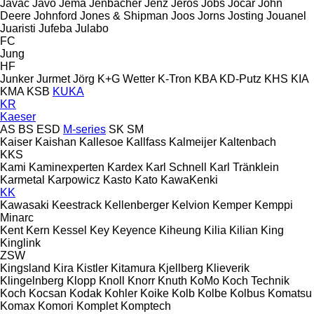
Javac
Javo
Jema
Jenbacher
Jenz
Jeros
Jobs
Jocar
John
Deere
Johnford
Jones & Shipman
Joos
Jorns
Josting
Jouanel
Juaristi
Jufeba
Julabo
FC
Jung
HF
Junker
Jurmet
Jörg
K+G Wetter
K-Tron
KBA
KD-Putz
KHS
KIA
KMA
KSB
KUKA
KR
Kaeser
AS
BS
ESD
M-series
SK
SM
Kaiser
Kaishan
Kallesoe
Kallfass
Kalmeijer
Kaltenbach
KKS
Kami
Kaminexperten
Kardex
Karl Schnell
Karl Tränklein
Karmetal
Karpowicz
Kasto
Kato
KawaKenki
KK
Kawasaki
Keestrack
Kellenberger
Kelvion
Kemper
Kemppi
Minarc
Kent
Kern
Kessel
Key
Keyence
Kiheung
Kilia
Kilian
King
Kinglink
ZSW
Kingsland
Kira
Kistler
Kitamura
Kjellberg
Klieverik
Klingelnberg
Klopp
Knoll
Knorr
Knuth
KoMo
Koch Technik
Koch
Kocsan
Kodak
Kohler
Koike
Kolb
Kolbe
Kolbus
Komatsu
Komax
Komori
Komplet
Komptech