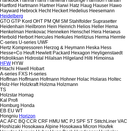
Hankook
Hanna
Hans
Hanwha
Hardinge
Harrison
Harsan
Hartford
Hartmann
Hartner
Harwi
Hatz
Haug
Hauser
Hawo
Hayward
Hebrock
Hecht
Heckert
Hedelius
Heesemann
Heidelberg
GTO
GTP
Kord
OHT
PM
QM
SM
Stahlfolder
Suprasetter
Heidenhain
Heilbronn
Hein
Heinrich
Helios
Heller
Hema
Henkelman
Henkovac
Henneken
Henschel
Hera
Heraeus
Herbold
Herbort
Hercules
Herkules
Herlitzius
Herma
Hermle
C-series
U-series
UWF
Hertz Kompressoren
Herzog & Heymann
Heska
Hess
Hesse+Co
Heuft
Hewlett Packard
Hexagon
Heyligenstaedt
Hidroliksan
Hidrostal
Hilalsan
Hilgeland
Hilti
Himoinsa
HFW
HYW
Hitachi
Hiwell
Hobart
A-series
FXS
H-series
Hoffman
Hoffmann
Hofmann
Hohner
Holac
Holaras
Holtec
Holz-Her
Holzkraft
Holzma
Holzmann
TS
Holzstar
Homag
Kal
Profi
Homburg
Honda
EB
EU
WT
Hongniu
Horizon
AC
AFC
BQ
CCR
CRF
HMU
MC
PJ
SPF
ST
StitchLiner
VAC
Hoshizaki
Hosokawa Alpine
Hosokawa Micron
Houfek