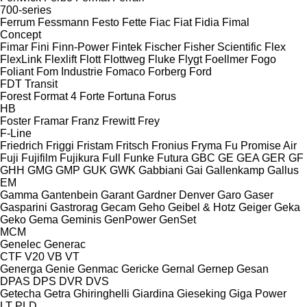
700-series
Ferrum
Fessmann
Festo
Fette
Fiac
Fiat
Fidia
Fimal
Concept
Fimar
Fini
Finn-Power
Fintek
Fischer
Fisher Scientific
Flex
FlexLink
Flexlift
Flott
Flottweg
Fluke
Flygt
Foellmer
Fogo
Foliant
Fom Industrie
Fomaco
Forberg
Ford
FDT
Transit
Forest
Format 4
Forte
Fortuna
Forus
HB
Foster
Framar
Franz
Frewitt
Frey
F-Line
Friedrich
Friggi
Fristam
Fritsch
Fronius
Fryma
Fu Promise Air
Fuji
Fujifilm
Fujikura
Full
Funke
Futura
GBC
GE
GEA
GER
GF
GHH
GMG
GMP
GUK
GWK
Gabbiani
Gai
Gallenkamp
Gallus
EM
Gamma
Gantenbein
Garant
Gardner Denver
Garo
Gaser
Gasparini
Gastrorag
Gecam
Geho
Geibel & Hotz
Geiger
Geka
Geko
Gema
Geminis
GenPower
GenSet
MCM
Genelec
Generac
CTF
V20
VB
VT
Generga
Genie
Genmac
Gericke
Gernal
Gernep
Gesan
DPAS
DPS
DVR
DVS
Getecha
Getra
Ghiringhelli
Giardina
Gieseking
Giga Power
LT
PLD