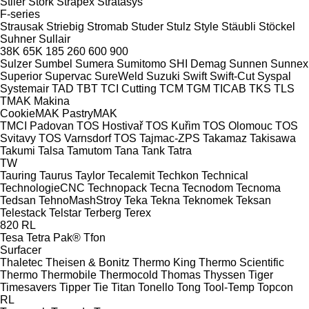
Stiler
Stork
Strapex
Stratasys
F-series
Strausak
Striebig
Stromab
Studer
Stulz
Style
Stäubli
Stöckel
Suhner
Sullair
38K
65K
185
260
600
900
Sulzer
Sumbel
Sumera
Sumitomo SHI Demag
Sunnen
Sunnex
Superior
Supervac
SureWeld
Suzuki
Swift
Swift-Cut
Syspal
Systemair
TAD
TBT
TCI Cutting
TCM
TGM
TICAB
TKS
TLS
TMAK Makina
CookieMAK
PastryMAK
TMCI Padovan
TOS Hostivař
TOS Kuřim
TOS Olomouc
TOS
Svitavy
TOS Varnsdorf
TOS
Tajmac-ZPS
Takamaz
Takisawa
Takumi
Talsa
Tamutom
Tana
Tank
Tatra
TW
Tauring
Taurus
Taylor
Tecalemit
Techkon
Technical
TechnologieCNC
Technopack
Tecna
Tecnodom
Tecnoma
Tedsan
TehnoMashStroy
Teka
Tekna
Teknomek
Teksan
Telestack
Telstar
Terberg
Terex
820
RL
Tesa
Tetra Pak®
Tfon
Surfacer
Thaletec
Theisen & Bonitz
Thermo King
Thermo Scientific
Thermo
Thermobile
Thermocold
Thomas
Thyssen
Tiger
Timesavers
Tipper Tie
Titan
Tonello
Tong
Tool-Temp
Topcon
RL