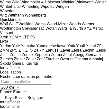
Wilms
Wilo
Windmöller & Hölscher
Winkler
Winkworth
Winter
Winterhalter
Winterling
Wipotec
Wirtgen
W-series
Witt
Wittmann
Wohlenberg
Quickbinder
Wolf
Wolff
Wolfking
Woma
Wood-Mizer
Woods
Worms
Worthington Creyssensac
Wotan
Wärtsilä
Würth
XYZ
Xerox
Versant
Xrok
YCM
YILTEKS
LPG
Yadon
Yale
Yamaha
Yanmar
Yaskawa
York
Youli
Ystral
ZF
ZMM
ZPS
ZTI
ZTS
Zalkin
Zanussi
Zayer
Zebra
Zechini
Zeiss
Zelfir
Zenith
Zentex
Zeppelin
Zerma
Ziehl-Abegg
Ziemann
Ziersch
Zinser
Zoller
Zopf
Zürcher
Överum
Özarma Ambalaj
Škoda
Šmeral
Кампф
tout afficher
Localisation
Rechercher dans un périmètre
France
Europe
Pays-Bas
Belgique
tout afficher
tout afficher