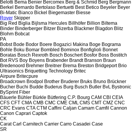
Belotti
Bema
Benier
Bercomex
Berg & Schmid
Berg
Bergmann
Berkel
Bernardo
Bertolaso
Bertuetti
Best
Betico
Beyeler
Beyer
Bi-Matic
Bianco
Bickel
Biegemaster
Biesse
Rover
Skipper
Big Red
Biglia
Bijlsma Hercules
Billhöfer
Billion
Biltema
Binder
Binderberger
Bitzer
Bizerba
Blackmer
Blagdon
Blitz
Blohm
Bobcat
PA
Bobst
Bode
Bodor
Boere
Bogazici Makina
Boge
Bograma
Bohle
Boku
Bomar
Bombled
Bominox
Bonfiglioli
Bonnet
Boratas
Bosch Rexroth
Bosch
Boschert
Bosfor
Boss
Bostitch
Bot RVS
Boy
Boyens
Brabender
Brandt
Branson
Braun
Bredenoord
Brehmer
Breitner
Brema
Breston
Bridgeport
Brio
Ultrasonics
Briquetting Technology
Britec
Airpure
Britecpure
Broadcrown
Brodpol
Brother
Bruderer
Bruks
Bruno
Brückner
Bucher
Buchi
Budde
Buderus
Burg
Busch
Butler
BvL
Bystronic
BySprint Fiber
Bäuerle
Bühler
Bürkle
Bütfering
C.P. Bourg
CAM
CBI
CEIA
CFS
CFT
CMA
CMB
CMC
CME
CML
CMS
CMT
CMZ
CNC
CRC Evans
CTA
CTM
Caffini
Caljan
Camam
Camfil
Cannon
Canon
Caprari
Captok
CK
Carat
Carl
Carnitech
Carrier
Carro
Casadei
Case
SR