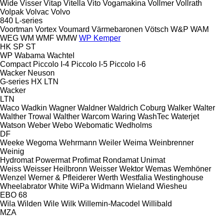
Wide
Visser
Vitap
Vitella
Vito
Vogamakina
Vollmer
Vollrath
Volpak
Volvac
Volvo
840
L-series
Voortman
Vortex
Voumard
Värmebaronen
Vötsch
W&P
WAM
WEG
WM
WMF
WMW
WP Kemper
HK
SP
ST
WP
Wabama
Wachtel
Compact
Piccolo I-4
Piccolo I-5
Piccolo I-6
Wacker Neuson
G-series
HX
LTN
Wacker
LTN
Waco
Wadkin
Wagner
Waldner
Waldrich Coburg
Walker
Walter
Walther Trowal
Walther
Warcom
Waring
WashTec
Waterjet
Watson
Weber
Webo
Webomatic
Wedholms
DF
Weeke
Wegoma
Wehrmann
Weiler
Weima
Weinbrenner
Weinig
Hydromat
Powermat
Profimat
Rondamat
Unimat
Weiss
Weisser Heilbronn
Weisser
Wektor
Wemas
Wemhöner
Wenzel
Werner & Pfleiderer
Werth
Westfalia
Westinghouse
Wheelabrator
White
WiPa
Widmann
Wieland
Wiesheu
EBO 68
Wila
Wilden
Wile
Wilk
Willemin-Macodel
Willibald
MZA