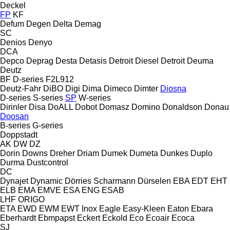
Deckel
FP
KF
Defum
Degen
Delta
Demag
SC
Denios
Denyo
DCA
Depco
Deprag
Desta
Detasis
Detroit Diesel
Detroit
Deuma
Deutz
BF
D-series
F2L912
Deutz-Fahr
DiBO
Digi
Dima
Dimeco
Dimter
Diosna
D-series
S-series
SP
W-series
Dirinler
Disa
DoALL
Dobot
Domasz
Domino
Donaldson
Donau
Doosan
B-series
G-series
Doppstadt
AK
DW
DZ
Dorin
Downs
Dreher
Driam
Dumek
Dumeta
Dunkes
Duplo
Durma
Dustcontrol
DC
Dynajet
Dynamic
Dörries Scharmann
Dürselen
EBA
EDT
EHT
ELB
EMA
EMVE
ESA ENG
ESAB
LHF
ORIGO
ETA
EWD
EWM
EWT Inox
Eagle
Easy-Kleen
Eaton
Ebara
Eberhardt
Ebmpapst
Eckert
Eckold
Eco
Ecoair
Ecoca
SJ