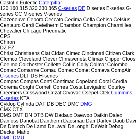
Castolin Eutectic
Caterpillar
120
160
315
320
330
365
C-series
DE
D series
E-series
G-
series
GC
M-series
V-series
Cazeneuve
Cebora
Ceccato
Cedima
Cefla
Cehisa
Celsius
Centauro
Cerdi
Cetetherm
Chambon
Champion
Charmilles
Chevalier
Chicago Pneumatic
CPS
Chiron
DZ
FZ
Christ
Christiaens
Ciat
Cidan
Cimec
Cincinnati
Citizen
Clark
Clemco
Cleveland
Clever
Climaveneta
Climax
Clipper
Cloos
Coelmo
Colchester
Collette
Collin
Colly
Colmar
Colombo
Comac
Comarme
Comau
Comec
Comet
Comeva
CompAir
C-series
DLT
DS
H-series
Compac
Compas
Conti
Contimac
Copeland
Coral
Cordia
Corema
Corghi
Cornell
Correa
Costa Levigatrici
Courtoy
Creemers
Crisswood
Crizaf
Cryovac
Csepel
Ctek
Cummins
C-series
KTA
Cyklop
Cylinda
DAF
DB
DEC
DMC
DMG
CMX
CTX
DMS
DMT
DN
DTB
DW
Dadaux
Daewoo
Daikin
Dalex
Danfoss
Danobat
Dantherm
Daosmaq
Dari
Darley
Daub
Davi
De Dietrich
De Lama
DeLaval
DeLonghi
DeWalt
Debag
Deckel Maho
DMC
DMU