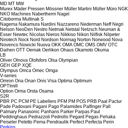
MD
MT
MW
Murex
Mäder Pressen
Mössner
Müller Martini
Müller
Müro
NGK
NKO Machines
Nabertherm
Nagel
Citoborma
Multinak S
Nagema
Nakamura
Nardini
Nazzareno
Nederman
Neff
Negri
Nelson
NeoDen
Nestro
Netmak
Netstal
Netzsch
Neuman &
Esser
Newtec
Nicolas
Nieros
Nikkiso
Nikon
Nilfisk
Nilpeter
Nirotech
Nock
Nord
Nordson
Normag
Norton
Norwood
Nova
Novenco
Nowicki
Nuova
OKK
OMA
OMC
OMS
OMV
OTC
Daihen
OTT
Oemak
Oerlikon
Ohaus
Okamoto
Okuma
LB
Oliver
Olnova
Olofsfors
Olsa
Olympian
GEH
GEP
XQE
Olympus
Omca
Omec
Omga
V-series
Omron
Ona
Onan
Onis Visa
Optima
Optimum
OPTImill
Option
Orma
Orsta
Osama
S2R
PBR
PC
PCM
PE Labellers
PFM
PM
POS
PRB
Paal
Pactur
Pade
Padovani
Pagani
Pago
Palamides
Palfinger
Pall
Palmary
Panasonic
Panhans
Parker
Parpas
Paul
Peddinghaus
Pedrazzoli
Pedrollo
Pegard
Pegas
Pehaka
Peiseler
Peletto
Pema
Pendraulik
Perfect
Perfecta
Perin
Perkins