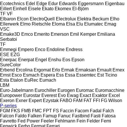
Ecotechnics
Edel
Edge
Edur
Edwards
Eggersmann
Eigenbau
Eillert
Einhell
Eisele
Ekato
Ekomex
El-Björn
TF
VF
Elbaron
Elcon
ElectroQuell
Electrolux
Elektra Beckum
Elho
Ellerwerk
Elmo Rietschle
Eloma
Elsa
Elu
Elumatec
Emag
VSC
Emake3D
Emco
Emerito
Emerson
Emil Kemper
Emiliana
Serbatoi
TF
Emmegi
Empero
Enco
Endoline
Endress
ESE
EZG
Enerpac
Enerpat
Engel
Enshu
Eos
Epson
SureColor
Erbend
Ercolina
Ergomat
Erlo
Ermak
Ermaksan
Ernault
Ernex
Ernst
Esco
Esmach
Espera
Ess
Essa
Essemtec
Est Ticino
Esta
Etalon
EuRec
Eumach
LBM
Euro-Jabelmann
Eurochiller
Eurogen
Euromac
Euromacchine
Europower
Eurostar
Everest
Evo
Ewag
Exact
Exaktor
Excel
Exeron
Exner
Expert
Ezystak
FABO
FAM
FAT
FFI
FG Wilson
P-series
FGM
FKS
FMB
FMC
FPT
FS
Faccin
Facom
Fadal
Falch
Falcon
Faldo
Falken
Famup
Fanuc
Fastbind
Fasti
Fatosa
Favretto
Fed Power
Feeler
Fehlmann
Fein
Felder
Femi
Fenwick
Ferbo
Fermat
Ferrari