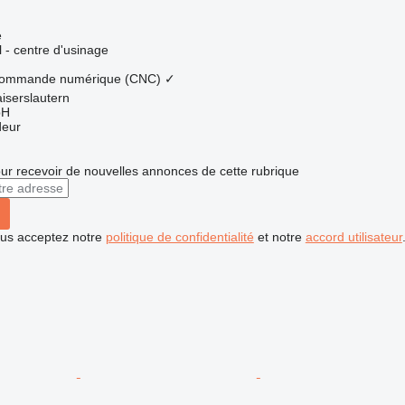
e
l - centre d'usinage
 commande numérique (CNC)
✓
iserslautern
bH
deur
r recevoir de nouvelles annonces de cette rubrique
vous acceptez notre
politique de confidentialité
et notre
accord utilisateur