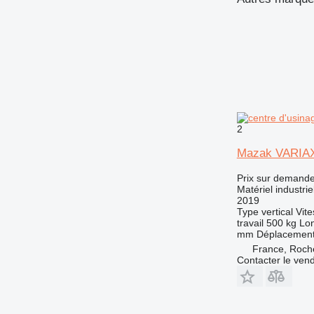
2
Mazak VARIAX
Prix sur demand
Matériel industrie
2019
Type
vertical
Vite
travail
500 kg
Lon
mm
Déplacement 
France, Roche
Contacter le ven