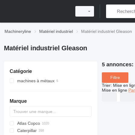
Machineryline
Matériel industriel
Matériel industriel Gleason
Matériel industriel Gleason
5 annonces:
Catégorie
Filtre
machines à métaux
Trier
:
Mise en lig
tailleuses d'engrenage
Mise en ligne
Par
mortaiseuses pour engrengages
Marque
centres d'usinage
Atlas Copco
PDS
APD
AB
Ensis
VZ
AG3
Caterpillar
Pega
DrillAir
QAS
PDP
E-series
B-series
BM
GFS
VT
Rover
533
Airpure
BySprint Fiber
CK
SR