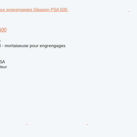
500
e
el - mortaiseuse pour engrengages
 SA
deur