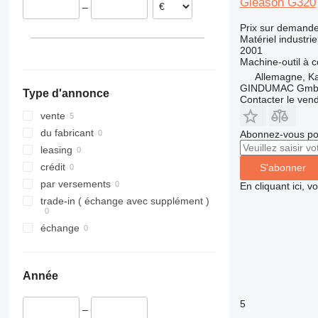
Gleason G320
–
Prix sur demand
Matériel industrie
2001
Machine-outil à
Allemagne, Ka
GINDUMAC Gm
Type d'annonce
Contacter le ven
vente
du fabricant
Abonnez-vous pou
leasing
crédit
S'abonner
par versements
En cliquant ici, 
trade-in ( échange avec supplément )
échange
Année
5
–