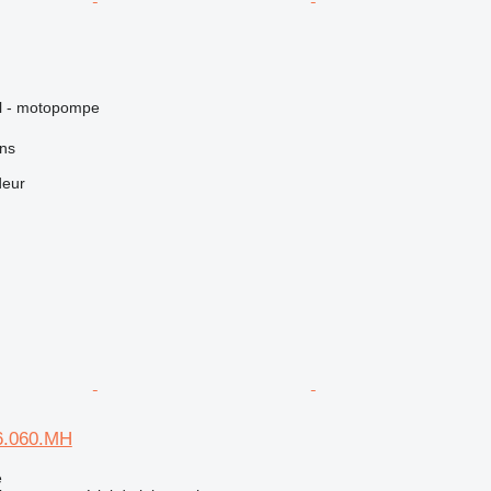
iel - motopompe
ns
deur
6.060.MH
e