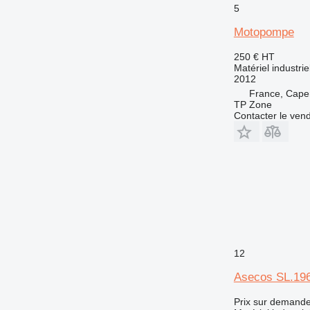
5
Motopompe
250 €
HT
Matériel industr
2012
France, Cape
TP Zone
Contacter le ven
12
Asecos SL.19
Prix sur demand