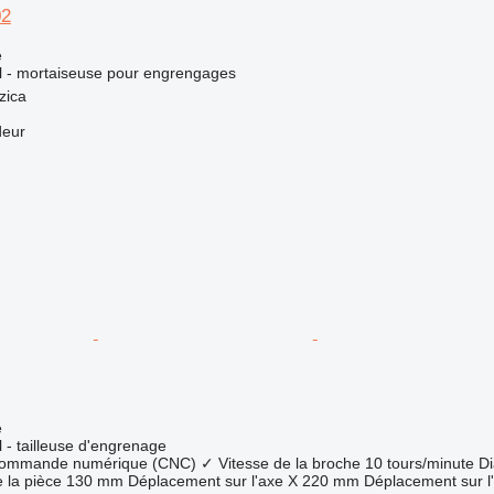
02
e
el - mortaiseuse pour engrengages
zica
deur
e
l - tailleuse d'engrenage
 commande numérique (CNC)
✓
Vitesse de la broche
10 tours/minute
Di
 la pièce
130 mm
Déplacement sur l'axe X
220 mm
Déplacement sur l