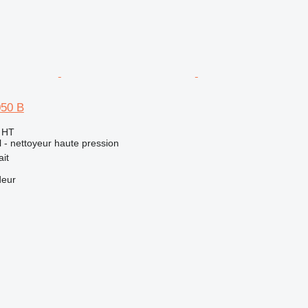
050 B
€
HT
el - nettoyeur haute pression
ait
deur