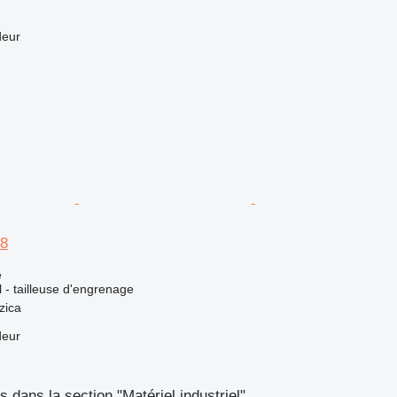
deur
18
e
l - tailleuse d'engrenage
zica
deur
 dans la section "Matériel industriel"