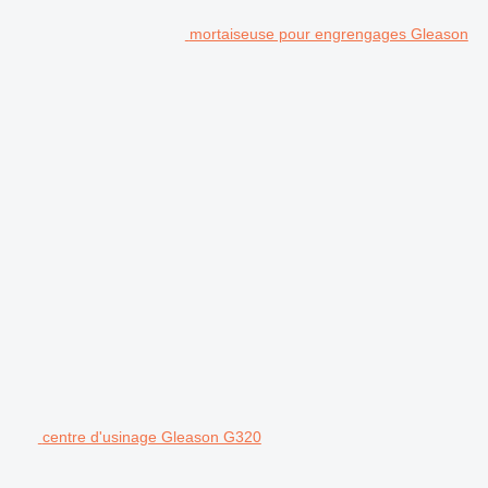
mortaiseuse pour engrengages Gleason
centre d'usinage Gleason G320