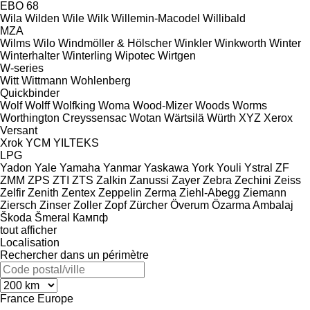
EBO 68
Wila
Wilden
Wile
Wilk
Willemin-Macodel
Willibald
MZA
Wilms
Wilo
Windmöller & Hölscher
Winkler
Winkworth
Winter
Winterhalter
Winterling
Wipotec
Wirtgen
W-series
Witt
Wittmann
Wohlenberg
Quickbinder
Wolf
Wolff
Wolfking
Woma
Wood-Mizer
Woods
Worms
Worthington Creyssensac
Wotan
Wärtsilä
Würth
XYZ
Xerox
Versant
Xrok
YCM
YILTEKS
LPG
Yadon
Yale
Yamaha
Yanmar
Yaskawa
York
Youli
Ystral
ZF
ZMM
ZPS
ZTI
ZTS
Zalkin
Zanussi
Zayer
Zebra
Zechini
Zeiss
Zelfir
Zenith
Zentex
Zeppelin
Zerma
Ziehl-Abegg
Ziemann
Ziersch
Zinser
Zoller
Zopf
Zürcher
Överum
Özarma Ambalaj
Škoda
Šmeral
Кампф
tout afficher
Localisation
Rechercher dans un périmètre
France
Europe