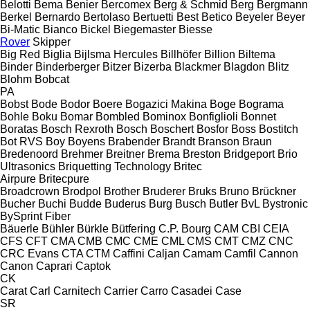
Belotti
Bema
Benier
Bercomex
Berg & Schmid
Berg
Bergmann
Berkel
Bernardo
Bertolaso
Bertuetti
Best
Betico
Beyeler
Beyer
Bi-Matic
Bianco
Bickel
Biegemaster
Biesse
Rover
Skipper
Big Red
Biglia
Bijlsma Hercules
Billhöfer
Billion
Biltema
Binder
Binderberger
Bitzer
Bizerba
Blackmer
Blagdon
Blitz
Blohm
Bobcat
PA
Bobst
Bode
Bodor
Boere
Bogazici Makina
Boge
Bograma
Bohle
Boku
Bomar
Bombled
Bominox
Bonfiglioli
Bonnet
Boratas
Bosch Rexroth
Bosch
Boschert
Bosfor
Boss
Bostitch
Bot RVS
Boy
Boyens
Brabender
Brandt
Branson
Braun
Bredenoord
Brehmer
Breitner
Brema
Breston
Bridgeport
Brio
Ultrasonics
Briquetting Technology
Britec
Airpure
Britecpure
Broadcrown
Brodpol
Brother
Bruderer
Bruks
Bruno
Brückner
Bucher
Buchi
Budde
Buderus
Burg
Busch
Butler
BvL
Bystronic
BySprint Fiber
Bäuerle
Bühler
Bürkle
Bütfering
C.P. Bourg
CAM
CBI
CEIA
CFS
CFT
CMA
CMB
CMC
CME
CML
CMS
CMT
CMZ
CNC
CRC Evans
CTA
CTM
Caffini
Caljan
Camam
Camfil
Cannon
Canon
Caprari
Captok
CK
Carat
Carl
Carnitech
Carrier
Carro
Casadei
Case
SR