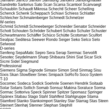
Samaref
Samco
Samon
Samsung
Sanders
Sandingmaster
Sandretto
Sartorius
Sato
Scan
Scania
Scantool
Scanvaegt
Schaublin
Schaudt Mikrosa
Schechtl
Scheer
Schelling
Schenck
Schenk
Scheppach
Schiavi
Schiess
Schlatter
Schleicher
Schmalenberger
Schmedt
Schmelzer
W-series
Schmid
Schmidt
Schneeberger
Schneider Senator
Schneider
Schott
Schouten
Schröder
Schubert
Schuko
Schuler
Schuster
Schwartmanns
Schäffer
Schüco
Schütte
Scotsman
Sculfort
Sealpac
Seditesa
Seewer Rondo
Seiger
Seko
Selco
Selo
Selwood
D-series
Senfeng
SepaMatic
Sepro
Sera
Serap
Serrmac
Servolift
Sesotec
Seydelmann
Sharp
Shibaura
Shini
Siat
Sicar
Sick
Sicmi
Sidel
Siegmund
Professional
Siemens
Sigma
Signode
Simasv
Simon
Sind
Sinmag
Sisu
Sixis
Skan
SlowBeer
Smec
Smipack
SoRoTo
Soco System
T-10
Socomec
Sodeca
Sodick
Soehnle
Soenen Hendrik
Soitaab
Solar
Solaris
Sollich
Somab
Sonsuz Makina
Soraluce
Sorma
Sormac
Sottoriva
Speck
Spinner
Spitzer
Spomasz
Springer
Spänex
Stabau
Stago
Stahl
Stahlfest
Stahlgruppe
Stama
Stamford
Stanko
Stankoimport
Stanley
Star
Starrag
Stas
Steen
Steinert
Stenhøj
Stenner
Stephan
Stephill