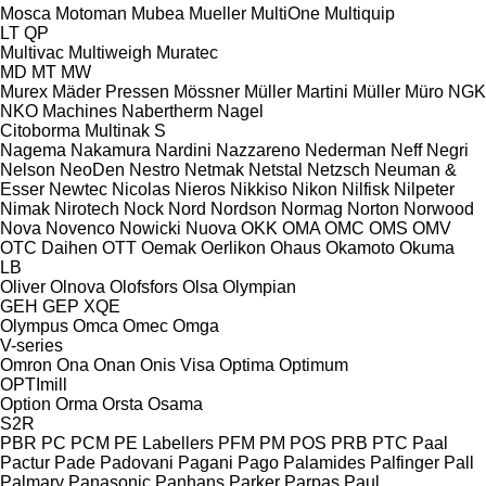
Mosca
Motoman
Mubea
Mueller
MultiOne
Multiquip
LT
QP
Multivac
Multiweigh
Muratec
MD
MT
MW
Murex
Mäder Pressen
Mössner
Müller Martini
Müller
Müro
NGK
NKO Machines
Nabertherm
Nagel
Citoborma
Multinak S
Nagema
Nakamura
Nardini
Nazzareno
Nederman
Neff
Negri
Nelson
NeoDen
Nestro
Netmak
Netstal
Netzsch
Neuman &
Esser
Newtec
Nicolas
Nieros
Nikkiso
Nikon
Nilfisk
Nilpeter
Nimak
Nirotech
Nock
Nord
Nordson
Normag
Norton
Norwood
Nova
Novenco
Nowicki
Nuova
OKK
OMA
OMC
OMS
OMV
OTC Daihen
OTT
Oemak
Oerlikon
Ohaus
Okamoto
Okuma
LB
Oliver
Olnova
Olofsfors
Olsa
Olympian
GEH
GEP
XQE
Olympus
Omca
Omec
Omga
V-series
Omron
Ona
Onan
Onis Visa
Optima
Optimum
OPTImill
Option
Orma
Orsta
Osama
S2R
PBR
PC
PCM
PE Labellers
PFM
PM
POS
PRB
PTC
Paal
Pactur
Pade
Padovani
Pagani
Pago
Palamides
Palfinger
Pall
Palmary
Panasonic
Panhans
Parker
Parpas
Paul