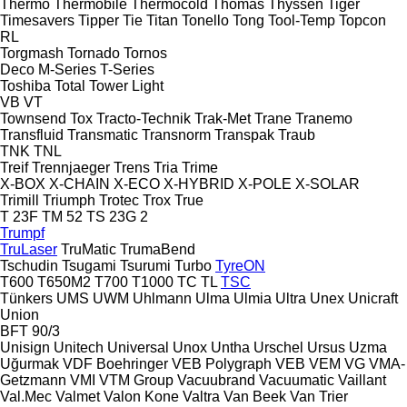
Thermo
Thermobile
Thermocold
Thomas
Thyssen
Tiger
Timesavers
Tipper Tie
Titan
Tonello
Tong
Tool-Temp
Topcon
RL
Torgmash
Tornado
Tornos
Deco
M-Series
T-Series
Toshiba
Total
Tower Light
VB
VT
Townsend
Tox
Tracto-Technik
Trak-Met
Trane
Tranemo
Transfluid
Transmatic
Transnorm
Transpak
Traub
TNK
TNL
Treif
Trennjaeger
Trens
Tria
Trime
X-BOX
X-CHAIN
X-ECO
X-HYBRID
X-POLE
X-SOLAR
Trimill
Triumph
Trotec
Trox
True
T 23F
TM 52
TS 23G 2
Trumpf
TruLaser
TruMatic
TrumaBend
Tschudin
Tsugami
Tsurumi
Turbo
TyreON
T600
T650M2
T700
T1000
TC
TL
TSC
Tünkers
UMS
UWM
Uhlmann
Ulma
Ulmia
Ultra
Unex
Unicraft
Union
BFT 90/3
Unisign
Unitech
Universal
Unox
Untha
Urschel
Ursus
Uzma
Uğurmak
VDF Boehringer
VEB Polygraph
VEB
VEM
VG
VMA-
Getzmann
VMI
VTM Group
Vacuubrand
Vacuumatic
Vaillant
Val.Mec
Valmet
Valon Kone
Valtra
Van Beek
Van Trier