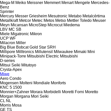
Mega-M
Meiko
Meissner
Memmert
Menart
Mengele
Mercedes-
Benz
Sprinter
Mercury
Messer Griesheim
Mesutronic
Metabo
Metalcértima
Metallkraft
Metcor
Metec
Metos
Metso
Mettler Toledo
Meuser
Meyn
Micansan
MicroStep
Microcut
Miedema
LBV
MC
SB
Miele
Migatronic
Mikron
UCP
WF
Milacron
Miller
Big Blue
Bobcat
Gold Star
SRH
Millipore
Milltronics
Millutensil
Milwaukee
Mimaki
Mini
Minipack-Torre
Mitsubishi Electric
Mitsubishi
D-series
Mitsui Seiki
Mitutoyo
Crysta-Apex
Miwe
Aero
Condo
Mogensen
Molteni
Mondiale
Monforts
KNC 5 1500
Monnier+Zahner
Morara
Morbidelli
Moretti Forni
Moretto
Morgan
Morgana
Mori Seiki
CL
NL
Morris
Mosa
GE
TS