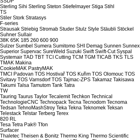
SSDP
Sterling Sihi
Sterling
Steton
Stiefelmayer
Stiga
Stihl
TS
Stiler
Stork
Stratasys
F-series
Strausak
Striebig
Stromab
Studer
Stulz
Style
Stäubli
Stöckel
Suhner
Sullair
38K
65K
185
260
600
900
Sulzer
Sumbel
Sumera
Sumitomo SHI Demag
Sunnen
Sunnex
Superior
Supervac
SureWeld
Suzuki
Swift
Swift-Cut
Syspal
Systemair
TAD
TBT
TCI Cutting
TCM
TGM
TICAB
TKS
TLS
TMAK Makina
CookieMAK
PastryMAK
TMCI Padovan
TOS Hostivař
TOS Kuřim
TOS Olomouc
TOS
Svitavy
TOS Varnsdorf
TOS
Tajmac-ZPS
Takamaz
Takisawa
Takumi
Talsa
Tamutom
Tank
Tatra
TW
Tauring
Taurus
Taylor
Tecalemit
Techkon
Technical
TechnologieCNC
Technopack
Tecna
Tecnodom
Tecnoma
Tedsan
TehnoMashStroy
Teka
Tekna
Teknomek
Teksan
Telestack
Telstar
Terberg
Terex
820
RL
Tesa
Tetra Pak®
Tfon
Surfacer
Thaletec
Theisen & Bonitz
Thermo King
Thermo Scientific