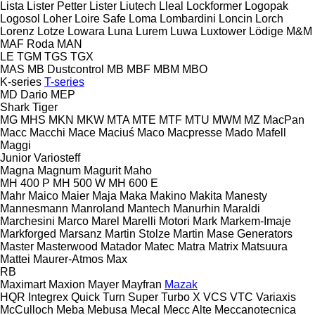
Lista
Lister Petter
Lister
Liutech
Lleal
Lockformer
Logopak
Logosol
Loher
Loire Safe
Loma
Lombardini
Loncin
Lorch
Lorenz
Lotze
Lowara
Luna
Lurem
Luwa
Luxtower
Lödige
M&M
MAF Roda
MAN
LE
TGM
TGS
TGX
MAS
MB Dustcontrol
MB
MBF
MBM
MBO
K-series
T-series
MD Dario
MEP
Shark
Tiger
MG
MHS
MKN
MKW
MTA
MTE
MTF
MTU
MWM
MZ
MacPan
Macc
Macchi
Mace
Maciuś
Maco
Macpresse
Mado
Mafell
Maggi
Junior
Variosteff
Magna
Magnum
Magurit
Maho
MH 400 P
MH 500 W
MH 600 E
Mahr
Maico
Maier
Maja
Maka
Makino
Makita
Manesty
Mannesmann
Manroland
Mantech
Manurhin
Maraldi
Marchesini
Marco
Marel
Marelli Motori
Mark
Markem-Imaje
Markforged
Marsanz
Martin Stolze
Martin
Mase Generators
Master
Masterwood
Matador
Matec
Matra
Matrix
Matsuura
Mattei
Maurer-Atmos
Max
RB
Maximart
Maxion
Mayer
Mayfran
Mazak
HQR
Integrex
Quick Turn
Super Turbo X
VCS
VTC
Variaxis
McCulloch
Meba
Mebusa
Mecal
Mecc Alte
Meccanotecnica