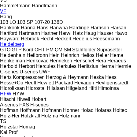
VB
Hammelmann
Handtmann
VF
Hang
103 LO
103 SP
107-20
136D
Hankook
Hanna
Hans
Hanwha
Hardinge
Harrison
Harsan
Hartford
Hartmann
Hartner
Harwi
Hatz
Haug
Hauser
Hawo
Hayward
Hebrock
Hecht
Heckert
Hedelius
Heesemann
Heidelberg
GTO
GTP
Kord
OHT
PM
QM
SM
Stahlfolder
Suprasetter
Heidenhain
Heilbronn
Hein
Heinrich
Helios
Heller
Hema
Henkelman
Henkovac
Henneken
Henschel
Hera
Heraeus
Herbold
Herbort
Hercules
Herkules
Herlitzius
Herma
Hermle
C-series
U-series
UWF
Hertz Kompressoren
Herzog & Heymann
Heska
Hess
Hesse+Co
Heuft
Hewlett Packard
Hexagon
Heyligenstaedt
Hidroliksan
Hidrostal
Hilalsan
Hilgeland
Hilti
Himoinsa
HFW
HYW
Hitachi
Hiwell
Hobart
A-series
FXS
H-series
Hoffman
Hoffmann
Hofmann
Hohner
Holac
Holaras
Holtec
Holz-Her
Holzkraft
Holzma
Holzmann
TS
Holzstar
Homag
Kal
Profi