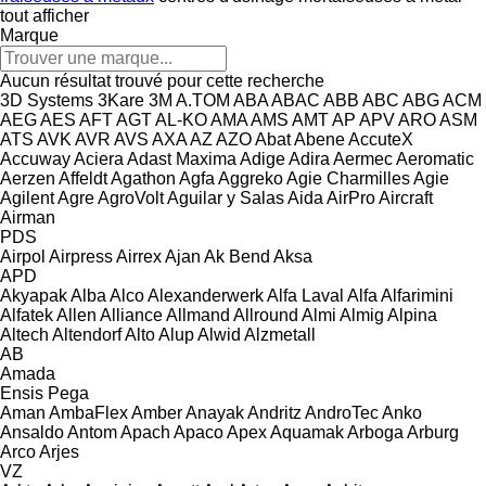
tout afficher
Marque
Aucun résultat trouvé pour cette recherche
3D Systems
3Kare
3M
A.TOM
ABA
ABAC
ABB
ABC
ABG
ACM
AEG
AES
AFT
AGT
AL-KO
AMA
AMS
AMT
AP
APV
ARO
ASM
ATS
AVK
AVR
AVS
AXA
AZ
AZO
Abat
Abene
AccuteX
Accuway
Aciera
Adast Maxima
Adige
Adira
Aermec
Aeromatic
Aerzen
Affeldt
Agathon
Agfa
Aggreko
Agie Charmilles
Agie
Agilent
Agre
AgroVolt
Aguilar y Salas
Aida
AirPro
Aircraft
Airman
PDS
Airpol
Airpress
Airrex
Ajan
Ak Bend
Aksa
APD
Akyapak
Alba
Alco
Alexanderwerk
Alfa Laval
Alfa
Alfarimini
Alfatek
Allen
Alliance
Allmand
Allround
Almi
Almig
Alpina
Altech
Altendorf
Alto
Alup
Alwid
Alzmetall
AB
Amada
Ensis
Pega
Aman
AmbaFlex
Amber
Anayak
Andritz
AndroTec
Anko
Ansaldo
Antom
Apach
Apaco
Apex
Aquamak
Arboga
Arburg
Arco
Arjes
VZ