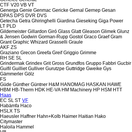
CTF
V20
VB
VT
Generga
Genie
Genmac
Gericke
Gernal
Gernep
Gesan
DPAS
DPS
DVR
DVS
Getecha
Getra
Ghiringhelli
Giardina
Gieseking
Giga Power
LT
PLD
Gildemeister
Gillardon
Giró
Glass
Glatt
Gleason
Glimek
Glunz
& Jensen
Godwin
Gorman-Rupp
Gostol
Graco
Graef
Gram
Grant
Graphic Whizard
Grasselli
Graule
AKF
ZS
Graziano
Grecon
Greefa
Greif
Griggio
Grimme
RH
SE
SL
Grindermak
Grindex
Grit
Gross
Grundfos
Gruppo Fabbri
Gucbir
Guifil
Guilliet
Gulliver
Gurutzpe
Guttridge
Gweike
Gys
Gämmerler
Gölz
FS
Güde
Günther
Güntner
H&M
HANOMAG
HASKAN
HAWE
HBM
HB‑Therm
HDK
HE-VA
HM Machinery
HP
HSM
HTT
Haas
EC
SL
ST
VF
Habämfa
Haco
HSLX
TS
Haeusler
Haffner
Hahn+Kolb
Haimer
Haitian
Hako
Citymaster
Haloila
Hammel