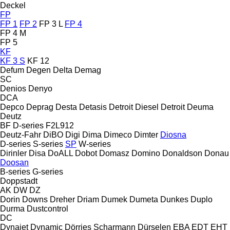
Deckel
FP
FP 1
FP 2
FP 3 L
FP 4
FP 4 M
FP 5
KF
KF 3 S
KF 12
Defum
Degen
Delta
Demag
SC
Denios
Denyo
DCA
Depco
Deprag
Desta
Detasis
Detroit Diesel
Detroit
Deuma
Deutz
BF
D-series
F2L912
Deutz-Fahr
DiBO
Digi
Dima
Dimeco
Dimter
Diosna
D-series
S-series
SP
W-series
Dirinler
Disa
DoALL
Dobot
Domasz
Domino
Donaldson
Donau
Doosan
B-series
G-series
Doppstadt
AK
DW
DZ
Dorin
Downs
Dreher
Driam
Dumek
Dumeta
Dunkes
Duplo
Durma
Dustcontrol
DC
Dynajet
Dynamic
Dörries Scharmann
Dürselen
EBA
EDT
EHT