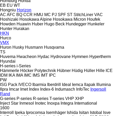
Homburg
Honda
EB
EU
WT
Hongniu
Horizon
AC
AFC
BQ
CCR
HMU
MC
PJ
SPF
ST
StitchLiner
VAC
Hoshizaki
Hosokawa Alpine
Hosokawa Micron
Houfek
Howden
Huawin
Huber
Hugo Beck
Hundegger
Hunkeler
Hunter
Hurakan
HKN
Hurco
VMX
Huron
Husky
Husmann
Husqvarna
TS
Huvema
Hwacheon
Hydac
Hydrovane
Hymmen
Hypertherm
Hyundai
H-series
i-Series
Hämmerle
Höcker Polytechnik
Hübner
Hüdig
Hüller Hille
ICE
IDM
IKA
IMA
IMC
IMS
IMT
IPC
PW
ISG Pack
IVECO
Ibarmia
Iberdrill
Ideal
Iemca
Ilapak
Illumina
Ilpra
Imcar
Imet
Index
Index-6
Indumasch
InfoTec
Ingersoll
Rand
G-series
P-series
R-series
T-series
VHP
XHP
Inject Star
Inmesol
Inotec
Inoxpa
Integra
International
1600
Interroll
Ipeka
Iprocomsa
Isernhäger
Ishida
Isitan
Istobal
Isve