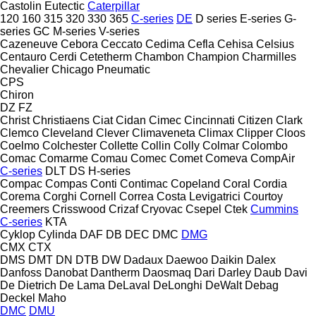
Castolin Eutectic
Caterpillar
120
160
315
320
330
365
C-series
DE
D series
E-series
G-
series
GC
M-series
V-series
Cazeneuve
Cebora
Ceccato
Cedima
Cefla
Cehisa
Celsius
Centauro
Cerdi
Cetetherm
Chambon
Champion
Charmilles
Chevalier
Chicago Pneumatic
CPS
Chiron
DZ
FZ
Christ
Christiaens
Ciat
Cidan
Cimec
Cincinnati
Citizen
Clark
Clemco
Cleveland
Clever
Climaveneta
Climax
Clipper
Cloos
Coelmo
Colchester
Collette
Collin
Colly
Colmar
Colombo
Comac
Comarme
Comau
Comec
Comet
Comeva
CompAir
C-series
DLT
DS
H-series
Compac
Compas
Conti
Contimac
Copeland
Coral
Cordia
Corema
Corghi
Cornell
Correa
Costa Levigatrici
Courtoy
Creemers
Crisswood
Crizaf
Cryovac
Csepel
Ctek
Cummins
C-series
KTA
Cyklop
Cylinda
DAF
DB
DEC
DMC
DMG
CMX
CTX
DMS
DMT
DN
DTB
DW
Dadaux
Daewoo
Daikin
Dalex
Danfoss
Danobat
Dantherm
Daosmaq
Dari
Darley
Daub
Davi
De Dietrich
De Lama
DeLaval
DeLonghi
DeWalt
Debag
Deckel Maho
DMC
DMU