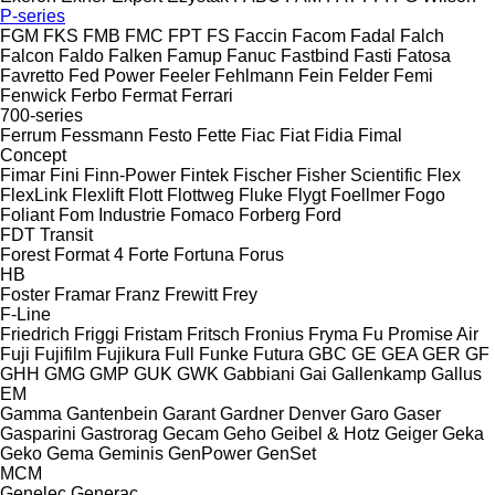
P-series
FGM
FKS
FMB
FMC
FPT
FS
Faccin
Facom
Fadal
Falch
Falcon
Faldo
Falken
Famup
Fanuc
Fastbind
Fasti
Fatosa
Favretto
Fed Power
Feeler
Fehlmann
Fein
Felder
Femi
Fenwick
Ferbo
Fermat
Ferrari
700-series
Ferrum
Fessmann
Festo
Fette
Fiac
Fiat
Fidia
Fimal
Concept
Fimar
Fini
Finn-Power
Fintek
Fischer
Fisher Scientific
Flex
FlexLink
Flexlift
Flott
Flottweg
Fluke
Flygt
Foellmer
Fogo
Foliant
Fom Industrie
Fomaco
Forberg
Ford
FDT
Transit
Forest
Format 4
Forte
Fortuna
Forus
HB
Foster
Framar
Franz
Frewitt
Frey
F-Line
Friedrich
Friggi
Fristam
Fritsch
Fronius
Fryma
Fu Promise Air
Fuji
Fujifilm
Fujikura
Full
Funke
Futura
GBC
GE
GEA
GER
GF
GHH
GMG
GMP
GUK
GWK
Gabbiani
Gai
Gallenkamp
Gallus
EM
Gamma
Gantenbein
Garant
Gardner Denver
Garo
Gaser
Gasparini
Gastrorag
Gecam
Geho
Geibel & Hotz
Geiger
Geka
Geko
Gema
Geminis
GenPower
GenSet
MCM
Genelec
Generac