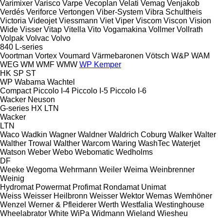
Varimixer
Varisco
Varpe
Vecoplan
Velati
Vemag
Venjakob
Verdés
Veriforce
Vertongen
Viber-System
Vibra Schultheis
Victoria
Videojet
Viessmann
Viet
Viper
Viscom
Viscon
Vision
Wide
Visser
Vitap
Vitella
Vito
Vogamakina
Vollmer
Vollrath
Volpak
Volvac
Volvo
840
L-series
Voortman
Vortex
Voumard
Värmebaronen
Vötsch
W&P
WAM
WEG
WM
WMF
WMW
WP Kemper
HK
SP
ST
WP
Wabama
Wachtel
Compact
Piccolo I-4
Piccolo I-5
Piccolo I-6
Wacker Neuson
G-series
HX
LTN
Wacker
LTN
Waco
Wadkin
Wagner
Waldner
Waldrich Coburg
Walker
Walter
Walther Trowal
Walther
Warcom
Waring
WashTec
Waterjet
Watson
Weber
Webo
Webomatic
Wedholms
DF
Weeke
Wegoma
Wehrmann
Weiler
Weima
Weinbrenner
Weinig
Hydromat
Powermat
Profimat
Rondamat
Unimat
Weiss
Weisser Heilbronn
Weisser
Wektor
Wemas
Wemhöner
Wenzel
Werner & Pfleiderer
Werth
Westfalia
Westinghouse
Wheelabrator
White
WiPa
Widmann
Wieland
Wiesheu