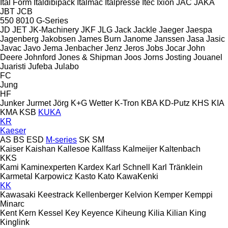
Ital Form
Italdibipack
Italmac
Italpresse
Itec
Ixion
JAC
JAKA
JBT
JCB
550
8010
G-Series
JD
JET
JK-Machinery
JKF
JLG
Jack
Jackle
Jaeger
Jaespa
Jagenberg
Jakobsen
James Burn
Janome
Janssen
Jasa
Jasic
Javac
Javo
Jema
Jenbacher
Jenz
Jeros
Jobs
Jocar
John
Deere
Johnford
Jones & Shipman
Joos
Jorns
Josting
Jouanel
Juaristi
Jufeba
Julabo
FC
Jung
HF
Junker
Jurmet
Jörg
K+G Wetter
K-Tron
KBA
KD-Putz
KHS
KIA
KMA
KSB
KUKA
KR
Kaeser
AS
BS
ESD
M-series
SK
SM
Kaiser
Kaishan
Kallesoe
Kallfass
Kalmeijer
Kaltenbach
KKS
Kami
Kaminexperten
Kardex
Karl Schnell
Karl Tränklein
Karmetal
Karpowicz
Kasto
Kato
KawaKenki
KK
Kawasaki
Keestrack
Kellenberger
Kelvion
Kemper
Kemppi
Minarc
Kent
Kern
Kessel
Key
Keyence
Kiheung
Kilia
Kilian
King
Kinglink