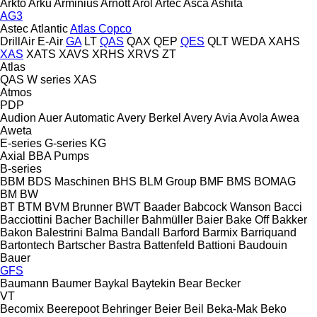
Arkto
Arku
Arminius
Arnott
Arol
Artec
Asca
Ashita
AG3
Astec
Atlantic
Atlas Copco
DrillAir
E-Air
GA
LT
QAS
QAX
QEP
QES
QLT
WEDA
XAHS
XAS
XATS
XAVS
XRHS
XRVS
ZT
Atlas
QAS
W series
XAS
Atmos
PDP
Audion
Auer
Automatic
Avery Berkel
Avery
Avia
Avola
Awea
Aweta
E-series
G-series
KG
Axial
BBA Pumps
B-series
BBM
BDS Maschinen
BHS
BLM Group
BMF
BMS
BOMAG
BM
BW
BT
BTM
BVM Brunner
BWT
Baader
Babcock Wanson
Bacci
Bacciottini
Bacher
Bachiller
Bahmüller
Baier
Bake Off
Bakker
Bakon
Balestrini
Balma
Bandall
Barford
Barmix
Barriquand
Bartontech
Bartscher
Bastra
Battenfeld
Battioni
Baudouin
Bauer
GFS
Baumann
Baumer
Baykal
Baytekin
Bear
Becker
VT
Becomix
Beerepoot
Behringer
Beier
Beil
Beka-Mak
Beko