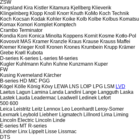
ZSW
Kingsland
Kira
Kistler
Kitamura
Kjellberg
Klieverik
Klingelnberg
Klopp
Knoll
Knorr
Knuth
KoMo
Koch Technik
Koch
Kocsan
Kodak
Kohler
Koike
Kolb
Kolbe
Kolbus
Komatsu
Komax
Komori
Komplet
Komptech
Crambo
Terminator
Kondia
Koni
Konica Minolta
Koppens
Kornit
Kosme
Kotło-Pol
Kovosvit MAS
Kramer
Kranzle
Kraus
Krause
Krauss Maffei
Kremer
Krieger
Kroll
Kronen
Krones
Krumbein
Krupp
Krämer
Grebe
Krøll
Kubota
D-series
K-series
L-series
M-series
Kugler
Kuhlmann
Kuhn
Kuhne
Kunzmann
Kuper
FW
Kusing
Kverneland
Kärcher
B-series
HD
MIC
PGG
Kögel
Kölle
König
Kövy
LEWA
LNS
LOIP
LPG
LSM
LVD
Laetus
Lagun
Lamina
Landa
Landini
Lange
Langguth
Laska
Lastek
Lauda
Leadermac
Leadwell
Ledinek
Lefort
500
600
Leica
Leistritz
Leitz
Lennox
Leo
Leonhardt
Leroy-Somer
Lexmark
Leybold
Liebherr
Ligmatech
Lillnord
Lima
Liming
Lincoln Electric
Lincoln
Linde
E-series
MT
R-series
Lindner
Linx
Lippelt
Lisse
Lissmac
DTS