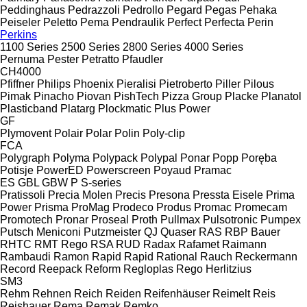
Peddinghaus
Pedrazzoli
Pedrollo
Pegard
Pegas
Pehaka
Peiseler
Peletto
Pema
Pendraulik
Perfect
Perfecta
Perin
Perkins
1100 Series
2500 Series
2800 Series
4000 Series
Pernuma
Pester
Petratto
Pfaudler
CH4000
Pfiffner
Philips
Phoenix
Pieralisi
Pietroberto
Piller
Pilous
Pimak
Pinacho
Piovan
PishTech
Pizza Group
Placke
Planatol
Plasticband
Platarg
Plockmatic
Plus Power
GF
Plymovent
Polair
Polar
Polin
Poly-clip
FCA
Polygraph
Polyma
Polypack
Polypal
Ponar
Popp
Poręba
Potisje
PowerED
Powerscreen
Poyaud
Pramac
ES
GBL
GBW
P
S-series
Pratissoli
Precia Molen
Precis
Presona
Pressta Eisele
Prima
Power
Prisma
ProMag
Prodeco
Produs
Promac
Promecam
Promotech
Pronar
Proseal
Proth
Pullmax
Pulsotronic
Pumpex
Putsch Meniconi
Putzmeister
QJ
Quaser
RAS
RBP Bauer
RHTC
RMT Rego
RSA
RUD
Radax
Rafamet
Raimann
Rambaudi
Ramon
Rapid
Rapid
Rational
Rauch
Reckermann
Record
Reepack
Reform
Regloplas
Rego Herlitzius
SM3
Rehm
Rehnen
Reich
Reiden
Reifenhäuser
Reimelt
Reis
Reishauer
Rema
Remak
Remko