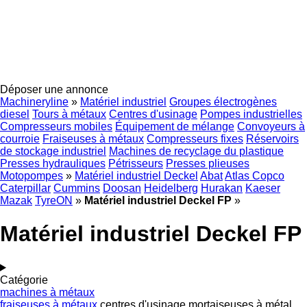
Déposer une annonce
Machineryline
»
Matériel industriel
Groupes électrogènes
diesel
Tours à métaux
Centres d'usinage
Pompes industrielles
Compresseurs mobiles
Équipement de mélange
Convoyeurs à
courroie
Fraiseuses à métaux
Compresseurs fixes
Réservoirs
de stockage industriel
Machines de recyclage du plastique
Presses hydrauliques
Pétrisseurs
Presses plieuses
Motopompes
»
Matériel industriel Deckel
Abat
Atlas Copco
Caterpillar
Cummins
Doosan
Heidelberg
Hurakan
Kaeser
Mazak
TyreON
»
Matériel industriel Deckel FP
»
Matériel industriel Deckel FP
Catégorie
machines à métaux
fraiseuses à métaux
centres d'usinage
mortaiseuses à métal