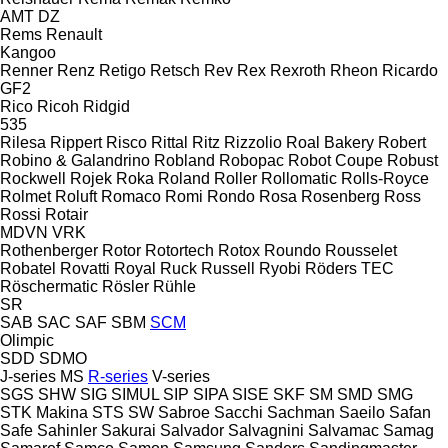
AMT
DZ
Rems
Renault
Kangoo
Renner
Renz
Retigo
Retsch
Rev
Rex
Rexroth
Rheon
Ricardo
GF2
Rico
Ricoh
Ridgid
535
Rilesa
Rippert
Risco
Rittal
Ritz
Rizzolio
Roal Bakery
Robert
Robino & Galandrino
Robland
Robopac
Robot Coupe
Robust
Rockwell
Rojek
Roka
Roland
Roller
Rollomatic
Rolls-Royce
Rolmet
Roluft
Romaco
Romi
Rondo
Rosa
Rosenberg
Ross
Rossi
Rotair
MDVN
VRK
Rothenberger
Rotor
Rotortech
Rotox
Roundo
Rousselet
Robatel
Rovatti
Royal
Ruck
Russell
Ryobi
Röders TEC
Röschermatic
Rösler
Rühle
SR
SAB
SAC
SAF
SBM
SCM
Olimpic
SDD
SDMO
J-series
MS
R-series
V-series
SGS
SHW
SIG
SIMUL
SIP
SIPA
SISE
SKF
SM
SMD
SMG
STK Makina
STS
SW
Sabroe
Sacchi
Sachman
Saeilo
Safan
Safe
Sahinler
Sakurai
Salvador
Salvagnini
Salvamac
Samag