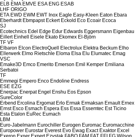
ELB
EMA
EMVE
ESA ENG
ESAB
LHF
ORIGO
ETA
EWD
EWM
EWT Inox
Eagle
Easy-Kleen
Eaton
Ebara
Eberhardt
Ebmpapst
Eckert
Eckold
Eco
Ecoair
Ecoca
SJ
Ecotechnics
Edel
Edge
Edur
Edwards
Eggersmann
Eigenbau
Eillert
Einhell
Eisele
Ekato
Ekomex
El-Björn
TF
VF
Elbaron
Elcon
ElectroQuell
Electrolux
Elektra Beckum
Elho
Ellerwerk
Elmo Rietschle
Eloma
Elsa
Elu
Elumatec
Emag
VSC
Emake3D
Emco
Emerito
Emerson
Emil Kemper
Emiliana
Serbatoi
TF
Emmegi
Empero
Enco
Endoline
Endress
ESE
EZG
Enerpac
Enerpat
Engel
Enshu
Eos
Epson
SureColor
Erbend
Ercolina
Ergomat
Erlo
Ermak
Ermaksan
Ernault
Ernex
Ernst
Esco
Esmach
Espera
Ess
Essa
Essemtec
Est Ticino
Esta
Etalon
EuRec
Eumach
LBM
Euro-Jabelmann
Eurochiller
Eurogen
Euromac
Euromacchine
Europower
Eurostar
Everest
Evo
Ewag
Exact
Exaktor
Excel
Exeron
Exner
Expert
Ezystak
FABO
FAM
FAT
FFI
FG Wilson