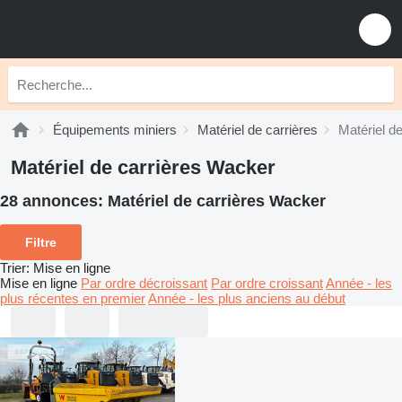
Équipements miniers
Matériel de carrières
Matériel d
Matériel de carrières Wacker
28 annonces:
Matériel de carrières Wacker
Filtre
Trier
:
Mise en ligne
Mise en ligne
Par ordre décroissant
Par ordre croissant
Année - les
plus récentes en premier
Année - les plus anciens au début