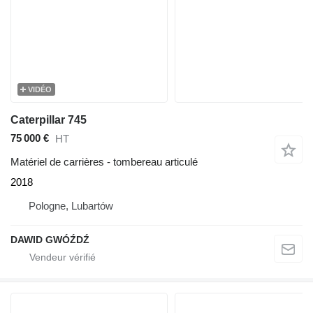
VIDÉO
Caterpillar 745
75 000 €
HT
Matériel de carrières - tombereau articulé
2018
Pologne, Lubartów
DAWID GWÓŹDŹ