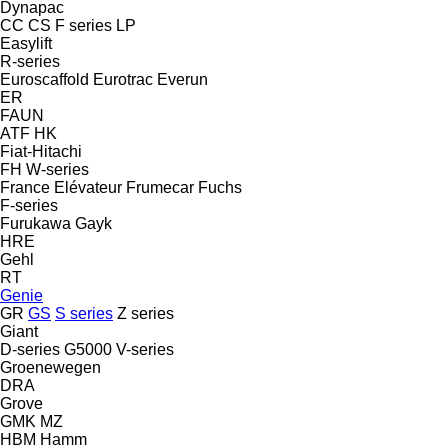
Dynapac
CC
CS
F series
LP
Easylift
R-series
Euroscaffold
Eurotrac
Everun
ER
FAUN
ATF
HK
Fiat-Hitachi
FH
W-series
France Elévateur
Frumecar
Fuchs
F-series
Furukawa
Gayk
HRE
Gehl
RT
Genie
GR
GS
S series
Z series
Giant
D-series
G5000
V-series
Groenewegen
DRA
Grove
GMK
MZ
HBM
Hamm