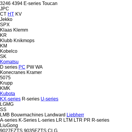
3246
4394
E-series
Toucan
JPC
CT
HT
KV
Jekko
SPX
Klaas
Klemm
KR
Klubb
Knikmops
KM
Kobelco
SK
Komatsu
D series
PC
PW
WA
Konecranes
Kramer
5075
Krupp
KMK
Kubota
KX-series
R-series
U-series
LGMG
SS
LMB Bouwmachines
Landward
Liebherr
A-series
K-Series
L-series
LR
LTM
LTR
PR
R-series
LiuGong
9027FZTS
9035FZTS
CLG