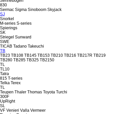
Sennebogen
830
Sermac
Sigma
Sinoboom
Skyjack
SJ
Snorkel
M-series
S-series
Spierings
SK
Striegel
Sunward
SWE
TICAB
Tadano
Takeuchi
TB
TB23
TB108
TB145
TB153
TB210
TB216
TB217R
TB219
TB280
TB285
TB325
TB2150
TL
TL10
Tatra
815
T-series
Telka
Terex
TL
Teupen
Thaler
Thomas
Toyota
Turchi
300F
UpRight
SL
VF Venieri
Valla
Vermeer