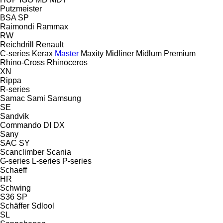
Putzmeister
BSA
SP
Raimondi
Rammax
RW
Reichdrill
Renault
C-series
Kerax
Master
Maxity
Midliner
Midlum
Premium
Rhino-Cross
Rhinoceros
XN
Rippa
R-series
Samac
Sami
Samsung
SE
Sandvik
Commando
DI
DX
Sany
SAC
SY
Scanclimber
Scania
G-series
L-series
P-series
Schaeff
HR
Schwing
S36
SP
Schäffer
Sdlool
SL