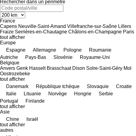
Rechercher dans un périmètre
France
Capens
Neuville-Saint-Amand
Villefranche-sur-Saône
Lillers
Fraize
Serrières-en-Chautagne
Châlons-en-Champagne
Paris
tout afficher
Europe
Espagne
Allemagne
Pologne
Roumanie
Autriche
Pays-Bas
Slovénie
Royaume-Uni
Belgique
Anvers
Genk
Hasselt
Brasschaat
Dison
Solre-Saint-Géry
Mol
Oostrozebeke
tout afficher
Danemark
République tchèque
Slovaquie
Croatie
Italie
Lituanie
Norvège
Hongrie
Serbie
Portugal
Finlande
tout afficher
Asie
Chine
Israël
tout afficher
autres