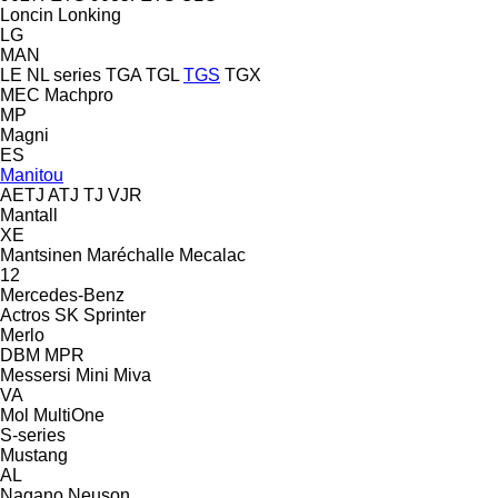
Loncin
Lonking
LG
MAN
LE
NL series
TGA
TGL
TGS
TGX
MEC
Machpro
MP
Magni
ES
Manitou
AETJ
ATJ
TJ
VJR
Mantall
XE
Mantsinen
Maréchalle
Mecalac
12
Mercedes-Benz
Actros
SK
Sprinter
Merlo
DBM
MPR
Messersi
Mini
Miva
VA
Mol
MultiOne
S-series
Mustang
AL
Nagano
Neuson