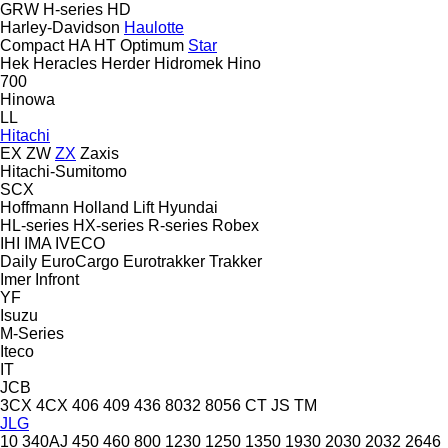
GRW
H-series
HD
Harley-Davidson
Haulotte
Compact
HA
HT
Optimum
Star
Hek
Heracles
Herder
Hidromek
Hino
700
Hinowa
LL
Hitachi
EX
ZW
ZX
Zaxis
Hitachi-Sumitomo
SCX
Hoffmann
Holland Lift
Hyundai
HL-series
HX-series
R-series
Robex
IHI
IMA
IVECO
Daily
EuroCargo
Eurotrakker
Trakker
Imer
Infront
YF
Isuzu
M-Series
Iteco
IT
JCB
3CX
4CX
406
409
436
8032
8056
CT
JS
TM
JLG
10
340AJ
450
460
800
1230
1250
1350
1930
2030
2032
2646