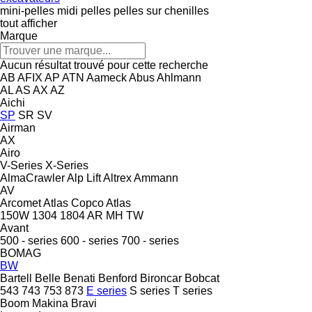
mini-pelles
midi pelles
pelles sur chenilles
tout afficher
Marque
Aucun résultat trouvé pour cette recherche
AB
AFIX
AP
ATN
Aameck
Abus
Ahlmann
AL
AS
AX
AZ
Aichi
SP
SR
SV
Airman
AX
Airo
V-Series
X-Series
AlmaCrawler
Alp Lift
Altrex
Ammann
AV
Arcomet
Atlas Copco
Atlas
150W
1304
1804
AR
MH
TW
Avant
500 - series
600 - series
700 - series
BOMAG
BW
Bartell
Belle
Benati
Benford
Bironcar
Bobcat
543
743
753
873
E series
S series
T series
Boom Makina
Bravi