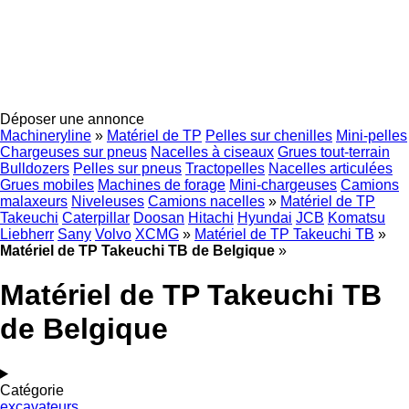
Déposer une annonce
Machineryline
»
Matériel de TP
Pelles sur chenilles
Mini-pelles
Chargeuses sur pneus
Nacelles à ciseaux
Grues tout-terrain
Bulldozers
Pelles sur pneus
Tractopelles
Nacelles articulées
Grues mobiles
Machines de forage
Mini-chargeuses
Camions
malaxeurs
Niveleuses
Camions nacelles
»
Matériel de TP
Takeuchi
Caterpillar
Doosan
Hitachi
Hyundai
JCB
Komatsu
Liebherr
Sany
Volvo
XCMG
»
Matériel de TP Takeuchi TB
»
Matériel de TP Takeuchi TB de Belgique
»
Matériel de TP Takeuchi TB
de Belgique
Catégorie
excavateurs