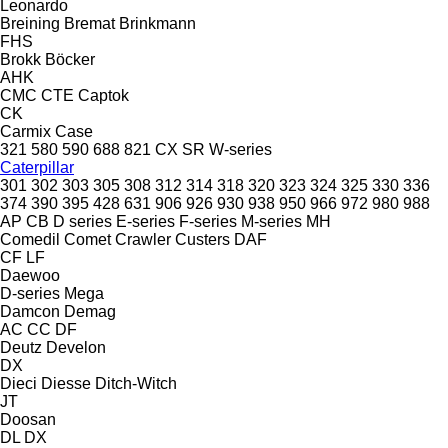
Leonardo
Breining
Bremat
Brinkmann
FHS
Brokk
Böcker
AHK
CMC
CTE
Captok
CK
Carmix
Case
321
580
590
688
821
CX
SR
W-series
Caterpillar
301
302
303
305
308
312
314
318
320
323
324
325
330
336
374
390
395
428
631
906
926
930
938
950
966
972
980
988
AP
CB
D series
E-series
F-series
M-series
MH
Comedil
Comet
Crawler
Custers
DAF
CF
LF
Daewoo
D-series
Mega
Damcon
Demag
AC
CC
DF
Deutz
Develon
DX
Dieci
Diesse
Ditch-Witch
JT
Doosan
DL
DX