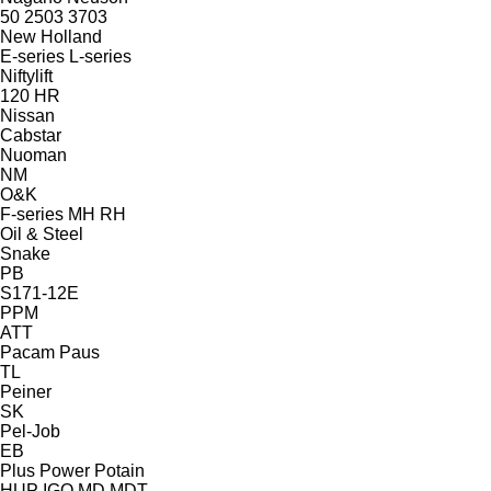
50
2503
3703
New Holland
E-series
L-series
Niftylift
120
HR
Nissan
Cabstar
Nuoman
NM
O&K
F-series
MH
RH
Oil & Steel
Snake
PB
S171-12E
PPM
ATT
Pacam
Paus
TL
Peiner
SK
Pel-Job
EB
Plus Power
Potain
HUP
IGO
MD
MDT