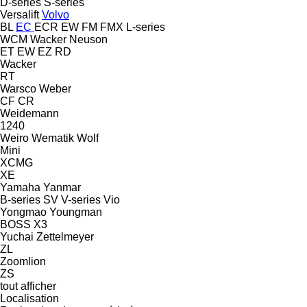
D-series
S-series
Versalift
Volvo
BL
EC
ECR
EW
FM
FMX
L-series
WCM
Wacker Neuson
ET
EW
EZ
RD
Wacker
RT
Warsco
Weber
CF
CR
Weidemann
1240
Weiro
Wematik
Wolf
Mini
XCMG
XE
Yamaha
Yanmar
B-series
SV
V-series
Vio
Yongmao
Youngman
BOSS X3
Yuchai
Zettelmeyer
ZL
Zoomlion
ZS
tout afficher
Localisation