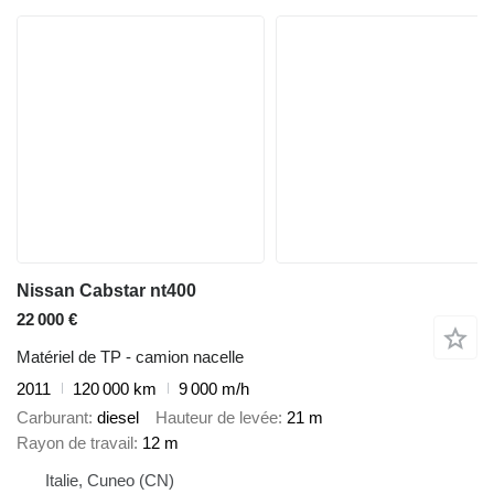
Nissan Cabstar nt400
22 000 €
Matériel de TP - camion nacelle
2011
120 000 km
9 000 m/h
Carburant
diesel
Hauteur de levée
21 m
Rayon de travail
12 m
Italie, Cuneo (CN)