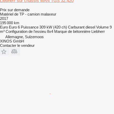
Liebherr sur châssis MAN TGS 32.420
Prix sur demande
Matériel de TP - camion malaxeur
2017
195 000 km
Euro
Euro 6
Puissance
309 kW (420 ch)
Carburant
diesel
Volume
9
m³
Configuration de l'essieu
8x4
Marque de bétonnière
Liebherr
Allemagne, Sulzemoos
XINOS GmbH
Contacter le vendeur