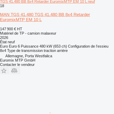
TGS 41.480 BB 8x4 Retarder EuromixMTP EM 10 L neuf
18
MAN TGS 41.480 TGS 41.480 BB 8x4 Retarder
EuromixMTP EM 10 L
147 900 €
HT
Matériel de TP - camion malaxeur
2026
État
neuf
Euro
Euro 6
Puissance
480 kW (653 ch)
Configuration de l'essieu
8x4
Type de transmission
traction arrière
Allemagne, Porta Westfalica
Euromix MTP GmbH
Contacter le vendeur