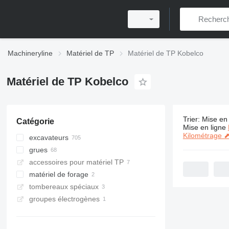
Machineryline
Matériel de TP
Matériel de TP Kobelco
Matériel de TP Kobelco
Trier
:
Mise en 
Catégorie
775 annonc
Mise en ligne
Kilométrage 
excavateurs
grues
pelles sur chenilles
accessoires pour matériel TP
mini-pelles
grues sur chenilles
matériel de forage
midi pelles
grues tout-terrain
tombereaux spéciaux
pelles de manutention
grues mobiles
machines de forage
groupes électrogènes
tractopelles
engins de battage
excavatrices à longue portée