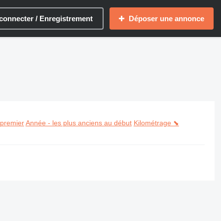
connecter / Enregistrement
Déposer une annonce
 premier
Année - les plus anciens au début
Kilométrage ⬊