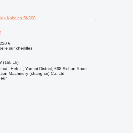
0
 230 €
elle sur chenilles
W (155 ch)
hui , Hefei, , Yaohai District, 668 Sichun Road
tion Machinery (shanghai) Co.,Ltd
deur