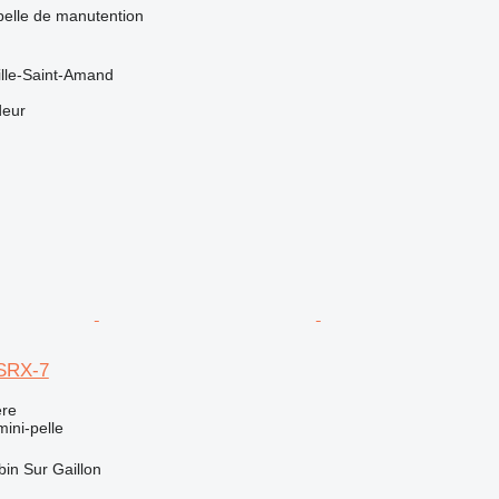
pelle de manutention
ille-Saint-Amand
deur
SRX-7
re
mini-pelle
bin Sur Gaillon