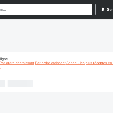
Se 
ligne
es:
Matériel de TP Kobelco
Par ordre décroissant
Par ordre croissant
Année - les plus récentes en
⬈