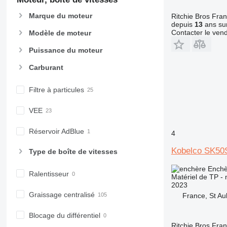
M-series
MH
Marque du moteur
Ritchie Bros Fra
depuis
13
ans sur
NR
Contacter le ven
Modèle de moteur
PM
RM
Puissance du moteur
Carburant
Filtre à particules
VEE
Réservoir AdBlue
4
Kobelco SK50
Type de boîte de vitesses
Enchè
Ralentisseur
Matériel de TP - 
2023
Graissage centralisé
France, St Au
Blocage du différentiel
Ritchie Bros Fra