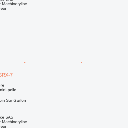
 Machineryline
deur
SRX-7
re
mini-pelle
bin Sur Gaillon
nce SAS
 Machineryline
deur