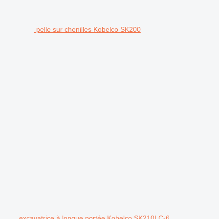
pelle sur chenilles Kobelco SK200
excavatrice à longue portée Kobelco SK210LC-6