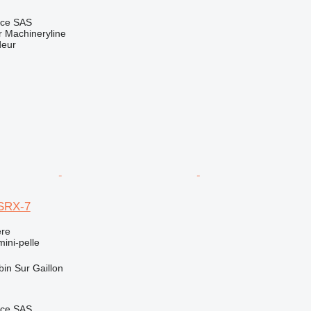
nce SAS
 Machineryline
deur
SRX-7
re
mini-pelle
bin Sur Gaillon
nce SAS