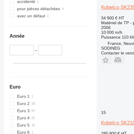
accidenté
434
Kobelco SK2
pour pièces détachées
444
avec un défaut
589
34 900 €
HT
Matériel de TP - p
826
2006
906
10 000 m/h
Année
Puissance
110 k
907
France, Neuv
908
SODINEG
–
Contacter le ven
910
914
918
924
926
Euro
928
Euro 1
930
Euro 2
938
Euro 3
950
15
Euro 4
953
Kobelco SK21
Euro 5
955
Euro 6
962
285 900 €
HT