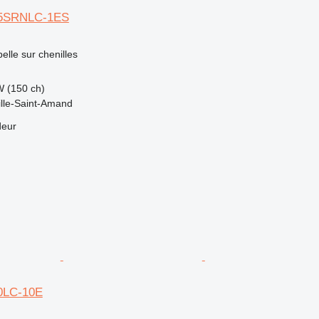
35SRNLC-1ES
elle sur chenilles
W (150 ch)
ille-Saint-Amand
deur
0LC-10E