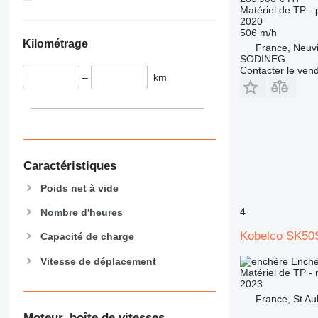
Matériel de TP - 
963
2020
966
506 m/h
Kilométrage
972
France, Neuv
SODINEG
973
Contacter le ven
–
km
980
982
988
990
992
Caractéristiques
AP
C-series
Poids net à vide
CB
4
Nombre d'heures
CS
D series
Kobelco SK50
Capacité de charge
E-series
Vitesse de déplacement
Enchè
F-series
Matériel de TP - 
2023
GC
France, St Au
IT
Moteur, boîte de vitesses