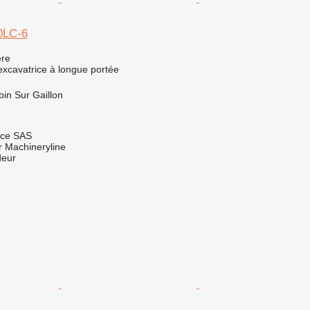
0LC-6
re
excavatrice à longue portée
bin Sur Gaillon
nce SAS
 Machineryline
deur