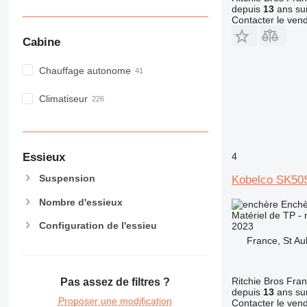
depuis
13
ans sur
Contacter le ven
Cabine
Chauffage autonome
Climatiseur
Essieux
4
Suspension
Kobelco SK50
Nombre d'essieux
Enchè
Matériel de TP - 
Configuration de l'essieu
2023
France, St Au
Ritchie Bros Fra
Pas assez de filtres ?
depuis
13
ans sur
Proposer une modification
Contacter le ven