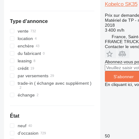
326
JZ
Kobelco SK35
329
NXT
Prix sur demand
330
S-Series
Matériel de TP - 
Type d'annonce
336
TM
2018
3 400 m/h
340
VMT
vente
France, Saint-
345
Vibromax
location
FRANCE TRUCK
349
enchère
Contacter le ven
350
du fabricant
365
leasing
Abonnez-vous pou
374
crédit
390
par versements
S'abonner
395
trade-in ( échange avec supplément )
En cliquant ici, 
416
échange
420
424
426
État
428
neuf
430
d'occasion
432
50