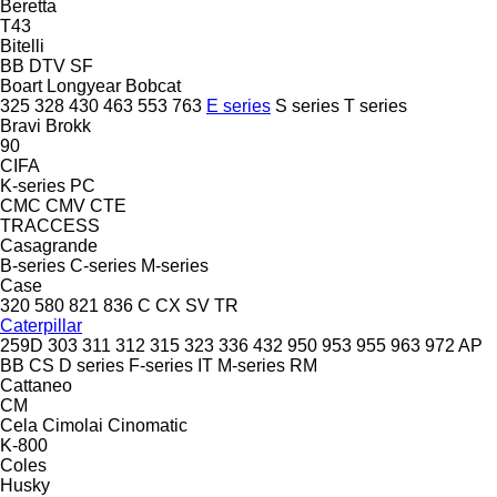
Beretta
T43
Bitelli
BB
DTV
SF
Boart Longyear
Bobcat
325
328
430
463
553
763
E series
S series
T series
Bravi
Brokk
90
CIFA
K-series
PC
CMC
CMV
CTE
TRACCESS
Casagrande
B-series
C-series
M-series
Case
320
580
821
836 C
CX
SV
TR
Caterpillar
259D
303
311
312
315
323
336
432
950
953
955
963
972
AP
BB
CS
D series
F-series
IT
M-series
RM
Cattaneo
CM
Cela
Cimolai
Cinomatic
K-800
Coles
Husky