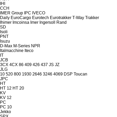
IHI
CCH
IMER Group
IPC
IVECO
Daily
EuroCargo
Eurotech
Eurotrakker
T-Way
Trakker
Ihimer
Imcoinsa
Imer
Ingersoll Rand
SD
Isoli
PNT
Isuzu
D-Max
M-Series
NPR
Italmacchine
Iteco
IT
JCB
3CX
4CX
86
409
426
437
JS
JZ
JLG
10
520
800
1930
2646
3246
4069
DSP
Toucan
JPC
HT
HT 12
HT 20
KV
KV 12
PC
PC 10
Jekko
SPX