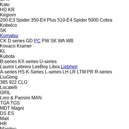
Kato
HD
KR
Kegiom
200-E3 Spider
350-E4 Plus
510-E4 Spider
5000 Cobra
Kobelco
SK
Komatsu
CK
D series
GD
PC
PW
SK
WA
WB
Kovaco
Kramer
KL
Kubota
B-series
KX-series
U-series
Laurini
Lebrero
LeeBoy
Libra
Liebherr
A-series
HS
K-Series
L-series
LH
LR
LTM
PR
R-series
LiuGong
385
922
CLG
Locatelli
GRIL
Loro & Parisini
MAN
TGA
TGS
MDT
Magni
DS
ES
Mait
HR
Manitou