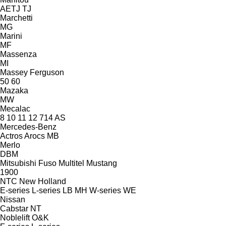
AETJ
TJ
Marchetti
MG
Marini
MF
Massenza
MI
Massey Ferguson
50
60
Mazaka
MW
Mecalac
8
10
11
12
714
AS
Mercedes-Benz
Actros
Arocs
MB
Merlo
DBM
Mitsubishi Fuso
Multitel
Mustang
1900
NTC
New Holland
E-series
L-series
LB
MH
W-series
WE
Nissan
Cabstar
NT
Noblelift
O&K