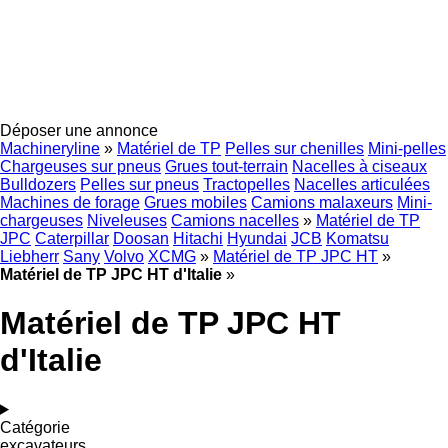
Déposer une annonce
Machineryline
»
Matériel de TP
Pelles sur chenilles
Mini-pelles
Chargeuses sur pneus
Grues tout-terrain
Nacelles à ciseaux
Bulldozers
Pelles sur pneus
Tractopelles
Nacelles articulées
Machines de forage
Grues mobiles
Camions malaxeurs
Mini-
chargeuses
Niveleuses
Camions nacelles
»
Matériel de TP
JPC
Caterpillar
Doosan
Hitachi
Hyundai
JCB
Komatsu
Liebherr
Sany
Volvo
XCMG
»
Matériel de TP JPC HT
»
Matériel de TP JPC HT d'Italie
»
Matériel de TP JPC HT
d'Italie
Catégorie
excavateurs