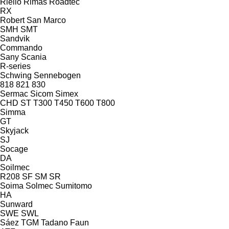
Riello
Rimas
Roadtec
RX
Robert
San Marco
SMH
SMT
Sandvik
Commando
Sany
Scania
R-series
Schwing
Sennebogen
818
821
830
Sermac
Sicom
Simex
CHD
ST
T300
T450
T600
T800
Simma
GT
Skyjack
SJ
Socage
DA
Soilmec
R208
SF
SM
SR
Soima
Solmec
Sumitomo
HA
Sunward
SWE
SWL
Sáez
TGM
Tadano Faun