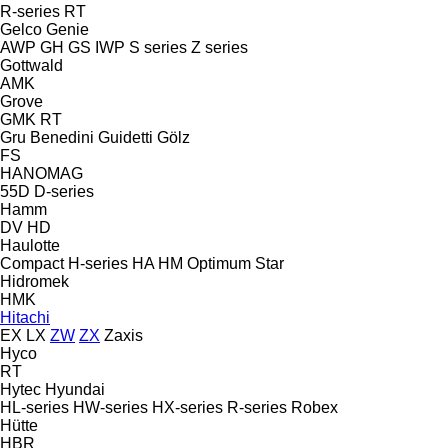
R-series
RT
Gelco
Genie
AWP
GH
GS
IWP
S series
Z series
Gottwald
AMK
Grove
GMK
RT
Gru Benedini
Guidetti
Gölz
FS
HANOMAG
55D
D-series
Hamm
DV
HD
Haulotte
Compact
H-series
HA
HM
Optimum
Star
Hidromek
HMK
Hitachi
EX
LX
ZW
ZX
Zaxis
Hyco
RT
Hytec
Hyundai
HL-series
HW-series
HX-series
R-series
Robex
Hütte
HBR