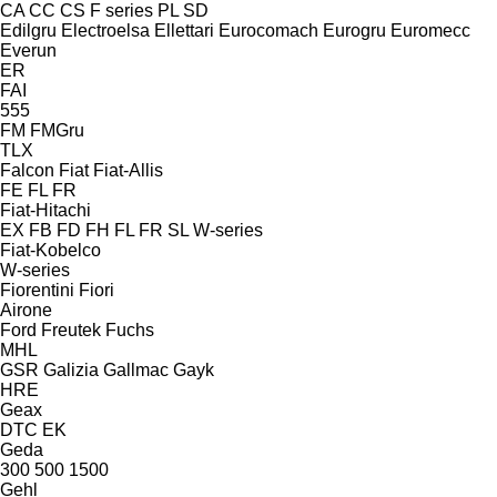
CA
CC
CS
F series
PL
SD
Edilgru
Electroelsa
Ellettari
Eurocomach
Eurogru
Euromecc
Everun
ER
FAI
555
FM
FMGru
TLX
Falcon
Fiat
Fiat-Allis
FE
FL
FR
Fiat-Hitachi
EX
FB
FD
FH
FL
FR
SL
W-series
Fiat-Kobelco
W-series
Fiorentini
Fiori
Airone
Ford
Freutek
Fuchs
MHL
GSR
Galizia
Gallmac
Gayk
HRE
Geax
DTC
EK
Geda
300
500
1500
Gehl