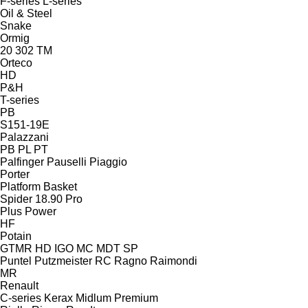
F-series
L-series
Oil & Steel
Snake
Ormig
20
302
TM
Orteco
HD
P&H
T-series
PB
S151-19E
Palazzani
PB
PL
PT
Palfinger
Pauselli
Piaggio
Porter
Platform Basket
Spider 18.90 Pro
Plus Power
HF
Potain
GTMR
HD
IGO
MC
MDT
SP
Puntel
Putzmeister
RC
Ragno
Raimondi
MR
Renault
C-series
Kerax
Midlum
Premium