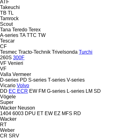
ATF
Takeuchi
TB
TL
Tamrock
Scout
Tana
Teredo
Terex
A-series
TA
TTC
TW
Tescar
CF
Tesmec
Tracto-Technik
Trivelsonda
Turchi
260S
300F
VF Venieri
VF
Valla
Vermeer
D-series
PD
S-series
T-series
V-series
Vicario
Volvo
DD
EC
ECR
EW
FM
G-series
L-series
LM
SD
Vögele
Super
Wacker Neuson
1404
6003
DPU
ET
EW
EZ
MFS
RD
Wacker
RT
Weber
CR
SRV