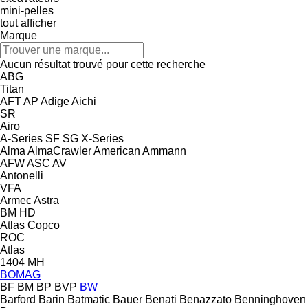
mini-pelles
tout afficher
Marque
Aucun résultat trouvé pour cette recherche
ABG
Titan
AFT
AP
Adige
Aichi
SR
Airo
A-Series
SF
SG
X-Series
Alma
AlmaCrawler
American
Ammann
AFW
ASC
AV
Antonelli
VFA
Armec
Astra
BM
HD
Atlas Copco
ROC
Atlas
1404
MH
BOMAG
BF
BM
BP
BVP
BW
Barford
Barin
Batmatic
Bauer
Benati
Benazzato
Benninghoven