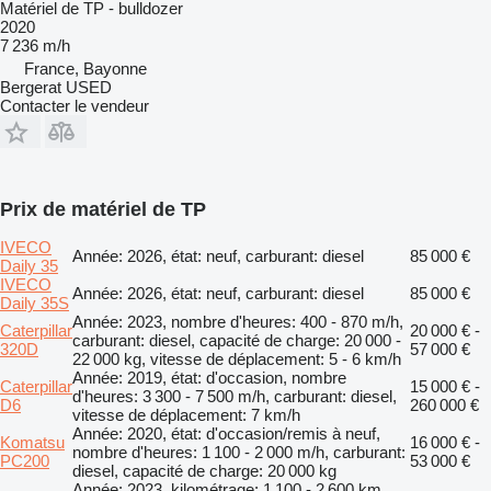
Matériel de TP - bulldozer
2020
7 236 m/h
France, Bayonne
Bergerat USED
Contacter le vendeur
Prix de matériel de TP
IVECO
Année: 2026, état: neuf, carburant: diesel
85 000 €
Daily 35
IVECO
Année: 2026, état: neuf, carburant: diesel
85 000 €
Daily 35S
Année: 2023, nombre d'heures: 400 - 870 m/h,
Caterpillar
20 000 € -
carburant: diesel, capacité de charge: 20 000 -
320D
57 000 €
22 000 kg, vitesse de déplacement: 5 - 6 km/h
Année: 2019, état: d'occasion, nombre
Caterpillar
15 000 € -
d'heures: 3 300 - 7 500 m/h, carburant: diesel,
D6
260 000 €
vitesse de déplacement: 7 km/h
Année: 2020, état: d'occasion/remis à neuf,
Komatsu
16 000 € -
nombre d'heures: 1 100 - 2 000 m/h, carburant:
PC200
53 000 €
diesel, capacité de charge: 20 000 kg
Année: 2023, kilométrage: 1 100 - 2 600 km,