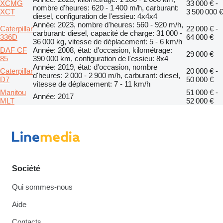
XCMG
33 000 € -
nombre d'heures: 620 - 1 400 m/h, carburant:
XCT
3 500 000 €
diesel, configuration de l'essieu: 4x4x4
Année: 2023, nombre d'heures: 560 - 920 m/h,
Caterpillar
22 000 € -
carburant: diesel, capacité de charge: 31 000 -
336D
64 000 €
36 000 kg, vitesse de déplacement: 5 - 6 km/h
DAF CF
Année: 2008, état: d'occasion, kilométrage:
29 000 €
85
390 000 km, configuration de l'essieu: 8x4
Année: 2019, état: d'occasion, nombre
Caterpillar
20 000 € -
d'heures: 2 000 - 2 900 m/h, carburant: diesel,
D7
50 000 €
vitesse de déplacement: 7 - 11 km/h
Manitou
51 000 € -
Année: 2017
MLT
52 000 €
Société
Qui sommes-nous
Aide
Contacts