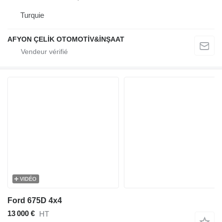
Turquie
AFYON ÇELİK OTOMOTİV&İNŞAAT
VIDÉO
Ford 675D 4x4
13 000 €
HT