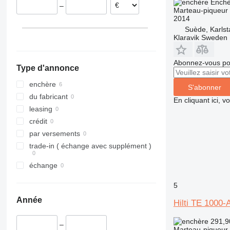
Enchè
–
Marteau-piqueur
2014
Suède, Karlst
Klaravik Sweden
Abonnez-vous pou
Type d'annonce
enchère
S'abonner
du fabricant
En cliquant ici, 
leasing
crédit
par versements
trade-in ( échange avec supplément )
échange
5
Année
Hilti TE 1000
291,9
–
Marteau-piqueur