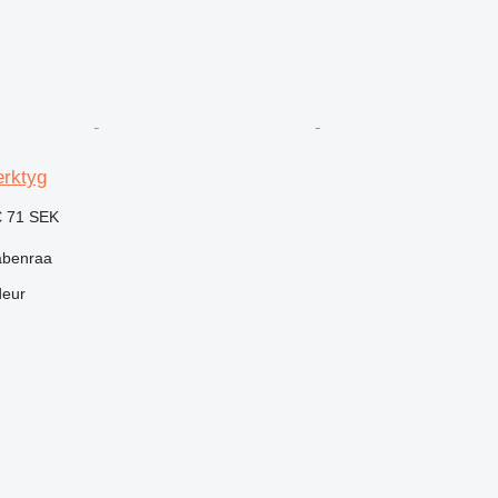
erktyg
€
71 SEK
abenraa
deur