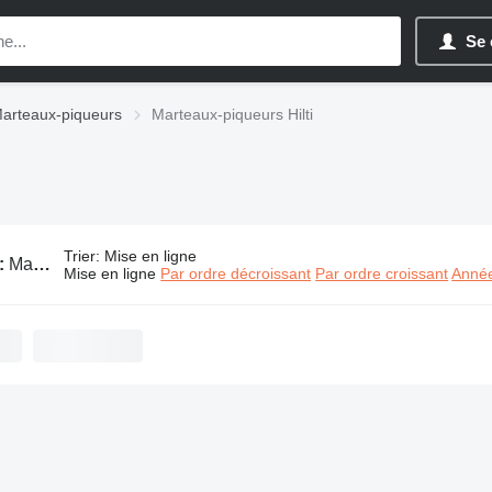
Se 
arteaux-piqueurs
Marteaux-piqueurs Hilti
Trier
:
Mise en ligne
:
Marteaux-piqueurs Hilti
Mise en ligne
Par ordre décroissant
Par ordre croissant
Année