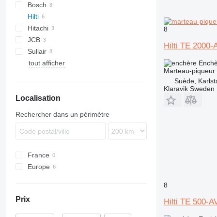
Bosch
TEX
Hilti
GSH
Hitachi
TE
8
JCB
TE 500-AVR
Hilti TE 2000
Sullair
SB
E-series
tout afficher
Enchè
Marteau-piqueur
Suède, Karlst
Klaravik Sweden
Localisation
Rechercher dans un périmètre
France
Europe
Suède
8
Danemark
Prix
Hilti TE 500-