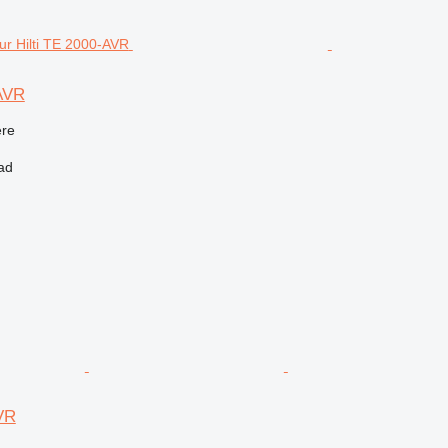
-AVR
re
ad
AVR