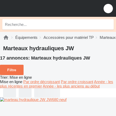
Équipements
Accessoires pour matériel TP
Marteaux
Marteaux hydrauliques JW
17 annonces:
Marteaux hydrauliques JW
Filtre
Trier
:
Mise en ligne
Mise en ligne
Par ordre décroissant
Par ordre croissant
Année - les
plus récentes en premier
Année - les plus anciens au début