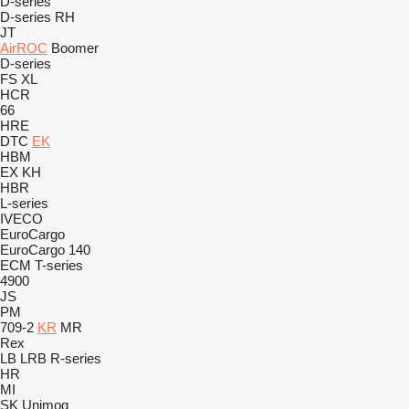
D-series
D-series
RH
JT
AirROC
Boomer
D-series
FS
XL
HCR
66
HRE
DTC
EK
HBM
EX
KH
HBR
L-series
IVECO
EuroCargo
EuroCargo 140
ECM
T-series
4900
JS
PM
709-2
KR
MR
Rex
LB
LRB
R-series
HR
MI
SK
Unimog