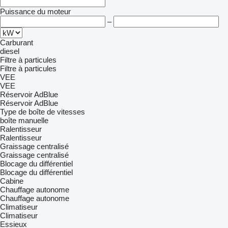
Puissance du moteur
–
Carburant
diesel
Filtre à particules
Filtre à particules
VEE
VEE
Réservoir AdBlue
Réservoir AdBlue
Type de boîte de vitesses
boîte manuelle
Ralentisseur
Ralentisseur
Graissage centralisé
Graissage centralisé
Blocage du différentiel
Blocage du différentiel
Cabine
Chauffage autonome
Chauffage autonome
Climatiseur
Climatiseur
Essieux