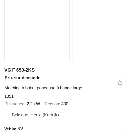
VG F 650-2KS
Prix sur demande
Machine à bois - ponceuse à bande large
1991
Puissance
2,2 kW
Tension
400
Belgique, Heule (Kortrijk)
Vebim NV