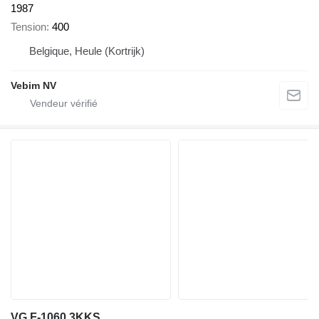
1987
Tension
400
Belgique, Heule (Kortrijk)
Vebim NV
VG F-1060 3KKS