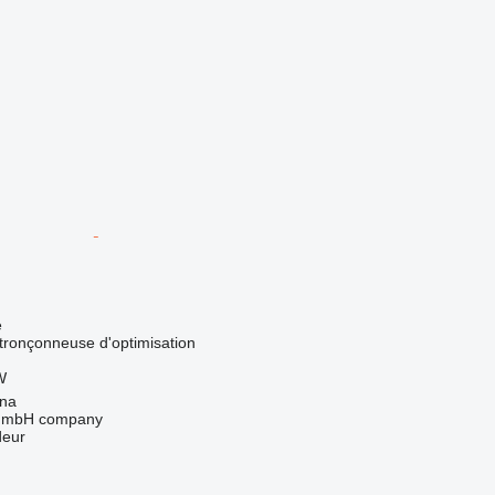
e
 tronçonneuse d'optimisation
W
nna
 GmbH company
deur