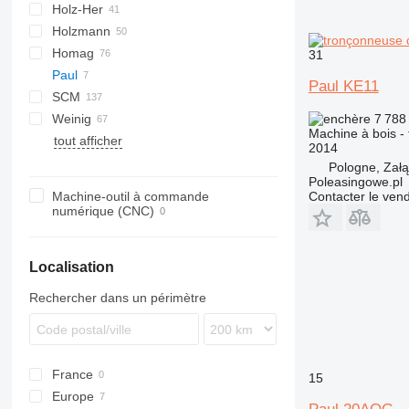
Holz-Her
Rover
DMC
Concept
ZS
EC
SL
Holzmann
Skipper
DMU
VF
Homag
TS
31
Paul
Kal
VMX
FW
Junior
VTC
V-series
S2R
Paul KE11
SCM
Profi
Variosteff
Weinig
Olimpic
7 788
Machine à bois -
tout afficher
Hydromat
2014
Powermat
Pologne, Zał
Poleasingowe.pl
Profimat
Machine-outil à commande
Contacter le ven
Unimat
numérique (CNC)
Localisation
Rechercher dans un périmètre
France
15
Europe