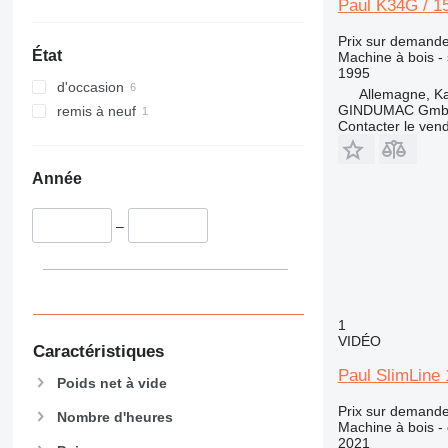
Paul K34G / 1
Prix sur demand
État
Machine à bois - 
1995
d'occasion
Allemagne, Ka
GINDUMAC Gm
remis à neuf
Contacter le ven
Année
–
1
VIDÉO
Caractéristiques
Paul SlimLine 
Poids net à vide
Prix sur demand
Nombre d'heures
Machine à bois - 
2021