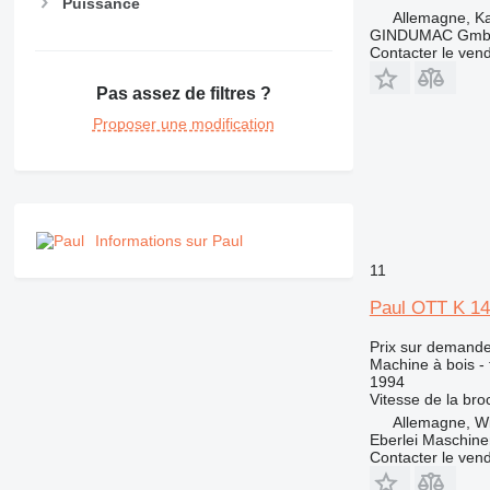
Puissance
Allemagne, Ka
GINDUMAC Gm
Contacter le ven
Pas assez de filtres ?
Proposer une modification
Informations sur Paul
11
Paul OTT K 14
Prix sur demand
Machine à bois -
1994
Vitesse de la bro
Allemagne, Wi
Eberlei Maschin
Contacter le ven