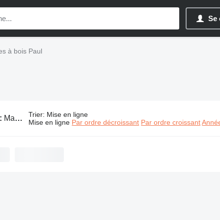
Se 
s à bois Paul
Trier
:
Mise en ligne
:
Machines à bois Paul
Mise en ligne
Par ordre décroissant
Par ordre croissant
Année