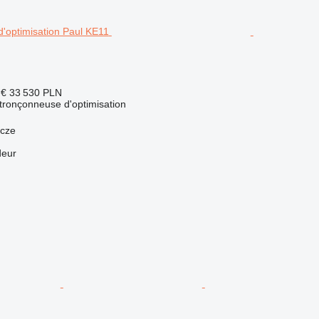
 €
33 530 PLN
 tronçonneuse d'optimisation
ącze
deur