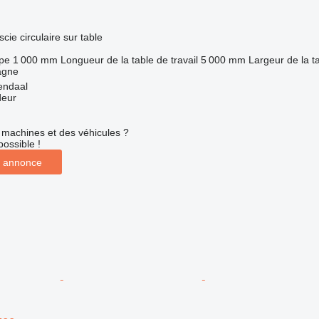
cie circulaire sur table
pe
1 000 mm
Longueur de la table de travail
5 000 mm
Largeur de la ta
agne
endaal
deur
machines et des véhicules ?
possible !
 annonce