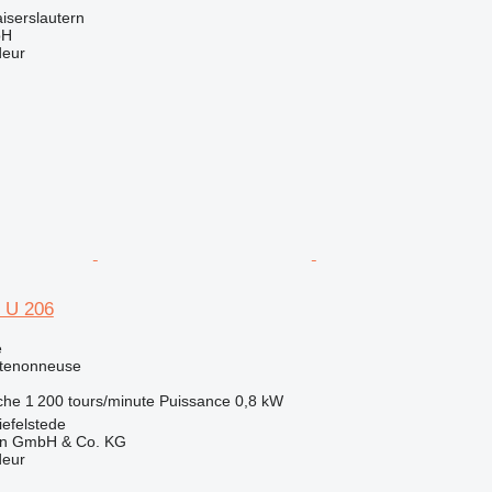
iserslautern
bH
deur
 U 206
e
 tenonneuse
che
1 200 tours/minute
Puissance
0,8 kW
efelstede
en GmbH & Co. KG
deur