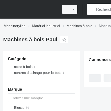
Machineryline
Matériel industriel
Machines à bois
Machine
Machines à bois Paul
Catégorie
7 annonces
scies à bois
centres d'usinage pour le bois
tronçonneuses d'optimisation
scies circulaires sur table
tenonneuses
Marque
scies circulaires multilames
Biesse