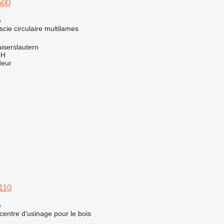
500
e
scie circulaire multilames
iserslautern
bH
deur
110
e
centre d'usinage pour le bois