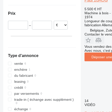
Paul 20AOG
Allemagne
Pologne
5 500 €
HT
Machine à bois - s
Prix
Pays-Bas
1974
Belgique
Longueur de cou
fabrication
Allem
–
Autriche
Belgique, Zut
Contacter le ven
Vous vendez des 
Avec nous, c'est 
Type d'annonce
Déposer une
vente
enchère
du fabricant
leasing
crédit
par versements
trade-in ( échange avec supplément )
14
VIDÉO
échange