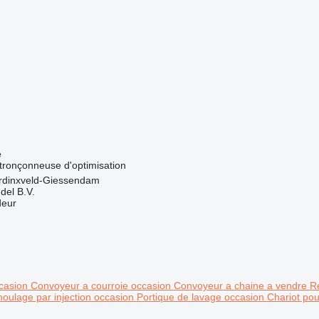
e
 tronçonneuse d'optimisation
rdinxveld-Giessendam
del B.V.
deur
ccasion
Convoyeur a courroie occasion
Convoyeur a chaine a vendre
Re
oulage par injection occasion
Portique de lavage occasion
Chariot pou