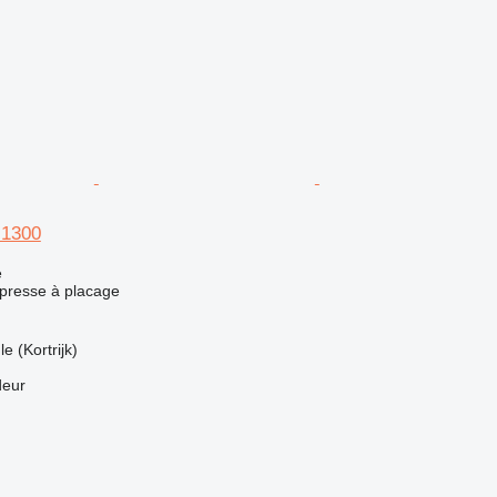
1300
e
 presse à placage
e (Kortrijk)
deur