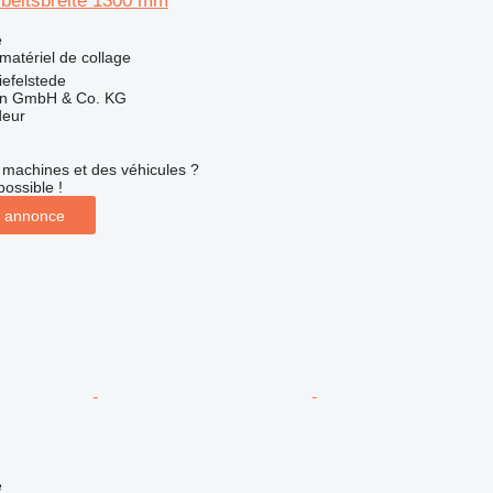
beitsbreite 1300 mm
e
matériel de collage
efelstede
en GmbH & Co. KG
deur
machines et des véhicules ?
possible !
 annonce
e