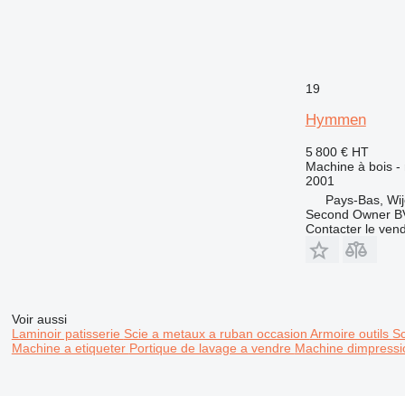
19
Hymmen
5 800 €
HT
Machine à bois -
2001
Pays-Bas, Wi
Second Owner B
Contacter le ven
Voir aussi
Laminoir patisserie
Scie a metaux a ruban occasion
Armoire outils
Sc
Machine a etiqueter
Portique de lavage a vendre
Machine dimpressi