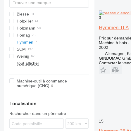
Biesse
3
Holz-Her
Rover
DMC
Concept
ZS
EC
SL
Hymmen TLA
Holzmann
Skipper
DMU
VF
Homag
TS
Prix sur demand
Hymmen
Kal
VMX
Machine à bois -
2002
SCM
Profi
FW
Junior
VTC
V-series
S2R
Allemagne, Ka
Weinig
Variosteff
Olimpic
GINDUMAC Gm
Contacter le ven
tout afficher
Hydromat
Powermat
Profimat
Machine-outil à commande
Unimat
numérique (CNC)
Localisation
Rechercher dans un périmètre
15