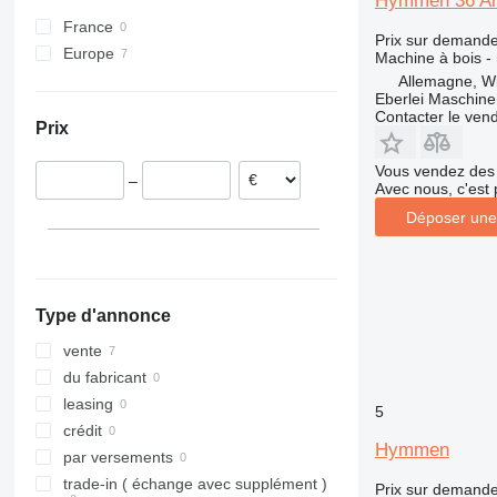
Hymmen 36 Ar
France
Prix sur demand
Europe
Machine à bois - 
Belgique
Allemagne, Wi
Eberlei Maschin
Allemagne
Contacter le ven
Prix
Pays-Bas
Vous vendez des 
–
Avec nous, c'est 
Déposer une
Type d'annonce
vente
du fabricant
leasing
5
crédit
Hymmen
par versements
trade-in ( échange avec supplément )
Prix sur demand