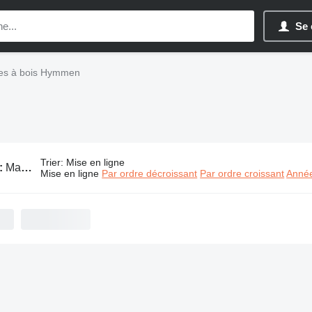
Se 
es à bois Hymmen
Trier
:
Mise en ligne
:
Machines à bois Hymmen
Mise en ligne
Par ordre décroissant
Par ordre croissant
Année