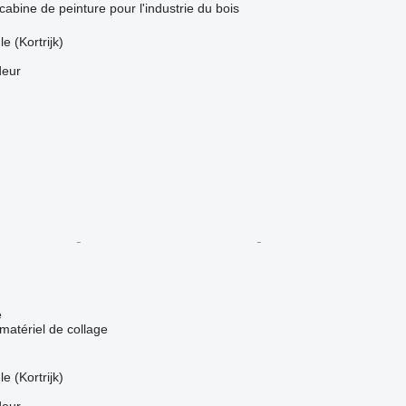
cabine de peinture pour l'industrie du bois
e (Kortrijk)
deur
e
matériel de collage
e (Kortrijk)