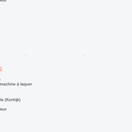
deur
2
e
 machine à laquer
e (Kortrijk)
deur