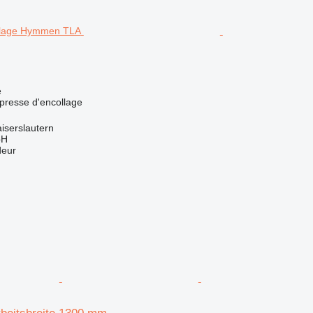
e
 presse d'encollage
iserslautern
bH
deur