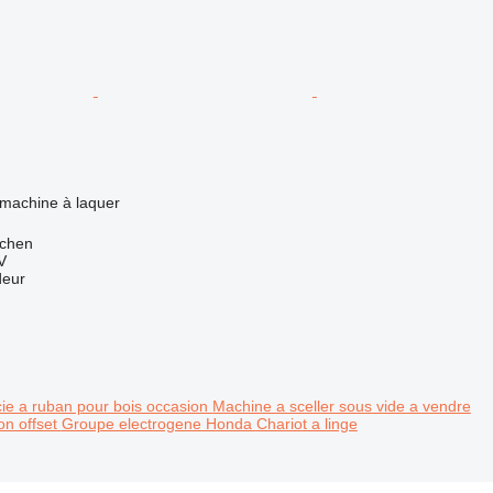
 machine à laquer
jchen
V
deur
ie a ruban pour bois occasion
Machine a sceller sous vide a vendre
on offset
Groupe electrogene Honda
Chariot a linge