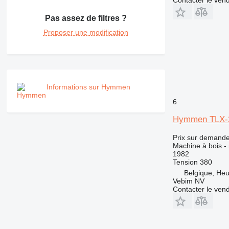
Contacter le ven
Pas assez de filtres ?
Proposer une modification
Informations sur Hymmen
6
Hymmen TLX-
Prix sur demand
Machine à bois -
1982
Tension
380
Belgique, Heul
Vebim NV
Contacter le ven