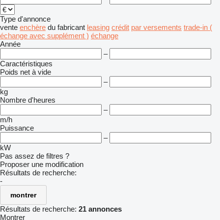
Type d'annonce
vente
enchère
du fabricant
leasing
crédit
par versements
trade-in (
échange avec supplément )
échange
Année
–
Caractéristiques
Poids net à vide
–
kg
Nombre d'heures
–
m/h
Puissance
–
kW
Pas assez de filtres ?
Proposer une modification
Résultats de recherche:
-
montrer
Résultats de recherche:
21 annonces
Montrer