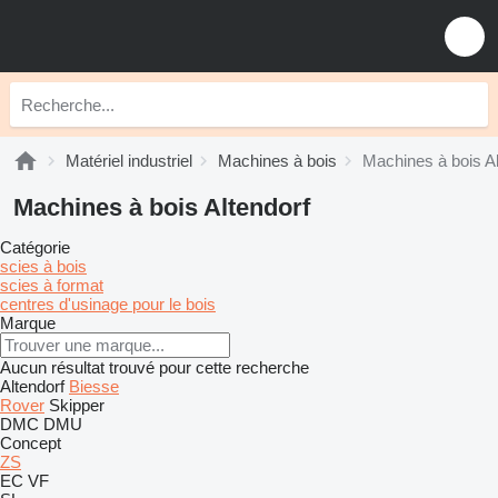
Matériel industriel
Machines à bois
Machines à bois Al
Machines à bois Altendorf
Catégorie
scies à bois
scies à format
centres d'usinage pour le bois
Marque
Aucun résultat trouvé pour cette recherche
Altendorf
Biesse
Rover
Skipper
DMC
DMU
Concept
ZS
EC
VF