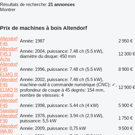
Résultats de recherche:
21 annonces
Montrer
Prix de machines à bois Altendorf
Altendorf
Année: 1987
2 950 €
F45
Altendorf
Année: 2004, puissance: 7.48 ch (5.5 kW),
F45 3
12 300 €
diamètre du disque: 450 mm
Achs
Altendorf
F45
Année: 1996, puissance: 7.48 ch (5.5 kW)
8 900 €
ELMO III
Altendorf
Année: 2002, puissance: 7.48 ch (5.5 kW),
F45
machine-outil à commande numérique (CNC): ✓,
12 900 €
ELMO III
profondeur de coupe à 45 degrés: 154 mm,
control
nombre de vitesses: 4
Altendorf
F45
Année: 1998, puissance: 5.44 ch (4 kW)
5 900 €
Standard
Altendorf
Année: 1978, puissance: 3.94 ch (2.9 kW),
1 750 €
F90
puissance: 5,5 kW
Altendorf
Année: 2009, puissance: 0,75 kW
9 500 €
WA 80