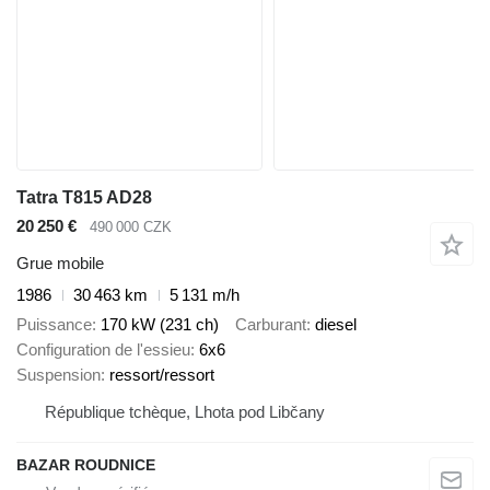
Tatra T815 AD28
20 250 €
490 000 CZK
Grue mobile
1986
30 463 km
5 131 m/h
Puissance
170 kW (231 ch)
Carburant
diesel
Configuration de l'essieu
6x6
Suspension
ressort/ressort
République tchèque, Lhota pod Libčany
BAZAR ROUDNICE