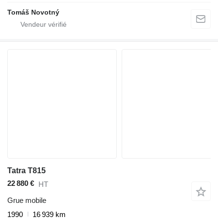
Tomáš Novotný
Tatra T815
22 880 €
HT
Grue mobile
1990
16 939 km