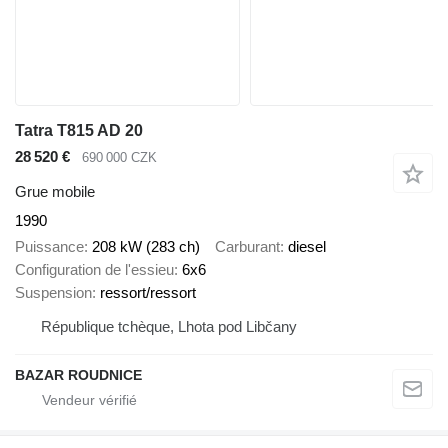
Tatra T815 AD 20
28 520 €
690 000 CZK
Grue mobile
1990
Puissance
208 kW (283 ch)
Carburant
diesel
Configuration de l'essieu
6x6
Suspension
ressort/ressort
République tchèque, Lhota pod Libčany
BAZAR ROUDNICE