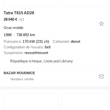
Tatra T815 AD28
28 040 €
HT
Grue mobile
1988
736 892 km
Puissance
170 kW (231 ch)
Carburant
diesel
Configuration de l'essieu
6x6
Suspension
ressort/ressort
République tchèque, Lhota pod Libčany
BAZAR ROUDNICE