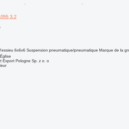
1055 3.2
e
l'essieu
6x6x6
Suspension
pneumatique/pneumatique
Marque de la gr
Église
Export Pologne Sp. z o. o
deur