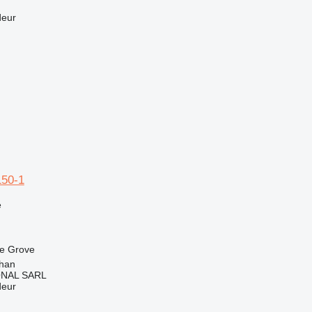
deur
50-1
e
e
Grove
rhan
ONAL SARL
deur