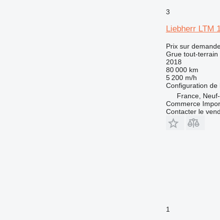
3
Liebherr LTM 
Prix sur demand
Grue tout-terrain
2018
80 000 km
5 200 m/h
Configuration de 
France, Neuf-
Commerce Import 
Contacter le ven
1