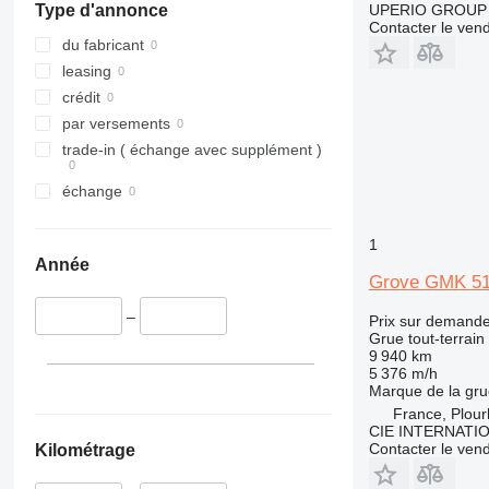
UPERIO GROUP
Type d'annonce
Contacter le ven
du fabricant
leasing
crédit
par versements
trade-in ( échange avec supplément )
échange
1
Année
Grove GMK 51
–
Prix sur demand
Grue tout-terrain
9 940 km
5 376 m/h
Marque de la gru
France, Plou
CIE INTERNATI
Contacter le ven
Kilométrage