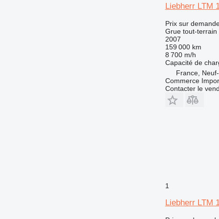
Liebherr LTM 
Prix sur demand
Grue tout-terrain
2007
159 000 km
8 700 m/h
Capacité de cha
France, Neuf-
Commerce Import 
Contacter le ven
1
Liebherr LTM 