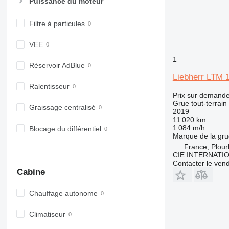
Puissance du moteur
Filtre à particules
VEE
1
Réservoir AdBlue
Liebherr LTM 
Ralentisseur
Prix sur demand
Grue tout-terrain
Graissage centralisé
2019
11 020 km
1 084 m/h
Blocage du différentiel
Marque de la gru
France, Plou
CIE INTERNATI
Contacter le ven
Cabine
Chauffage autonome
Climatiseur