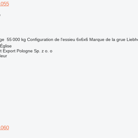
1055
e
rge
55 000 kg
Configuration de l'essieu
6x6x6
Marque de la grue
Liebh
Église
Export Pologne Sp. z o. o
deur
1060