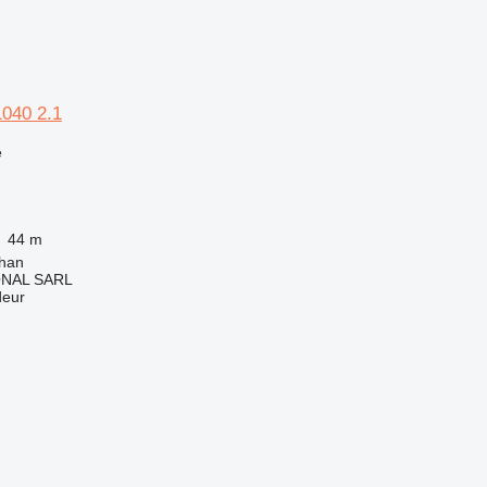
1040 2.1
e
44 m
rhan
ONAL SARL
deur