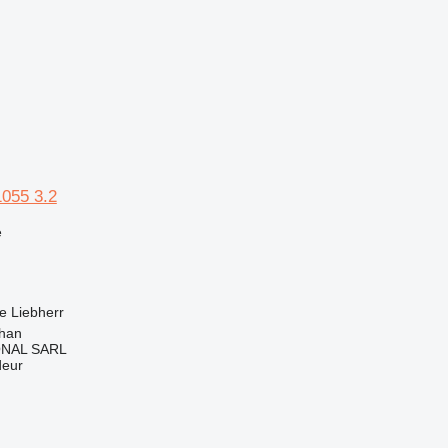
1055 3.2
e
e
Liebherr
rhan
ONAL SARL
deur