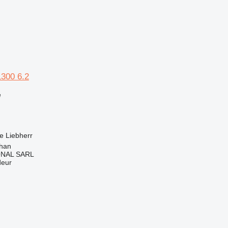
1300 6.2
e
e
Liebherr
rhan
ONAL SARL
deur