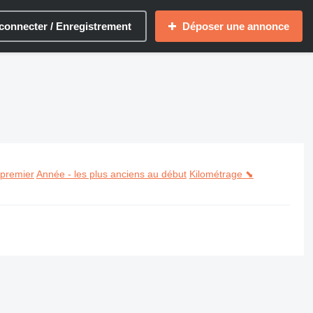
connecter / Enregistrement
Déposer une annonce
 premier
Année - les plus anciens au début
Kilométrage ⬊