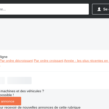
Se 
ligne
:
Grues Pinguely
Par ordre décroissant
Par ordre croissant
Année - les plus récentes en
⬈
machines et des véhicules ?
possible !
 annonce
r recevoir de nouvelles annonces de cette rubrique