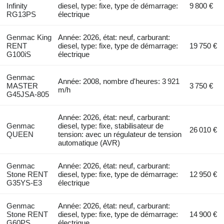
Infinity
diesel, type: fixe, type de démarrage:
9 800 €
RG13PS
électrique
Genmac King
Année: 2026, état: neuf, carburant:
RENT
diesel, type: fixe, type de démarrage:
19 750 €
G100iS
électrique
Genmac
Année: 2008, nombre d'heures: 3 921
MASTER
3 750 €
m/h
G45JSA-805
Année: 2026, état: neuf, carburant:
Genmac
diesel, type: fixe, stabilisateur de
26 010 €
QUEEN
tension: avec un régulateur de tension
automatique (AVR)
Genmac
Année: 2026, état: neuf, carburant:
Stone RENT
diesel, type: fixe, type de démarrage:
12 950 €
G35YS-E3
électrique
Genmac
Année: 2026, état: neuf, carburant:
Stone RENT
diesel, type: fixe, type de démarrage:
14 900 €
G60PS
électrique