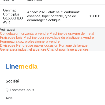
Genmac
Année: 2026, état: neuf, carburant:
Combiplus
essence, type: portable, type de
3 300 €
G15000HEO
démarrage: électrique
AVR
Voir aussi
Congelateur horizontal a vendre
Machine de gravure de metal
Fraiseuse bois
Machine pour recyclage du plastique a vendre
Fourneau a gaz professionnel a vendre
Diviseuse
Perforeuse papier occasion
Portique de lavage
Generateur industriel a vendre
Chariot pour linge a vendre
Société
Qui sommes-nous
Aide